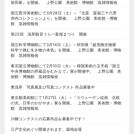
前田家』を開催。 上野公園 美術館・博物館 混雑情報他
国立西洋美術館にて3月28日（土）～『北斎 冨嶽三十六景
井内コレクションより』を開催。 上野公園 美術館・博物
館 混雑情報他
第22回 浅草観音うら一葉桜まつり 開催
国立科学博物館にて3月14日（土）～特別展『超危険生物展
科学で挑む生き物の本気』を開催。 上野公園 美術館・博物
館 混雑情報他
東京国立博物館にて2月10日（火）～韓国美術の玉手箱『国立
中央博物館の所蔵品をむかえて』展が開催中。 上野公園 美
術館・博物館 混雑情報他
奥浅草 写真展及び写真コンテスト 作品募集中
東京都美術館にて1月27日（火）～『スウェーデン絵画 北欧
の光、日常のかがやき』展を開催。 上野公園 美術館・博物
館 混雑情報他
川柳コンテストの応募作品を募集中です！
江戸文化めぐり開催されます。築地会場