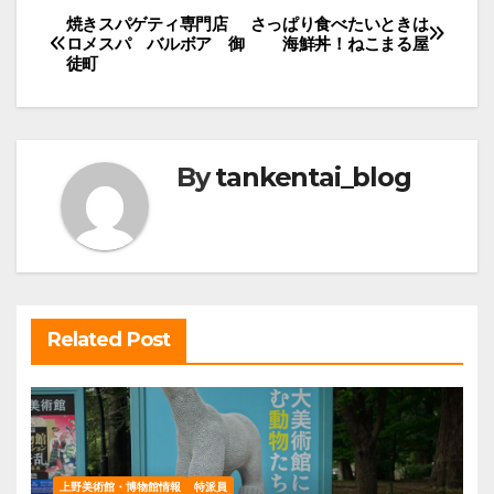
投
焼きスパゲティ専門店
さっぱり食べたいときは
ロメスパ バルボア 御
海鮮丼！ねこまる屋
稿
徒町
ナ
ビ
ゲ
By
tankentai_blog
ー
シ
ョ
ン
Related Post
上野美術館・博物館情報
特派員