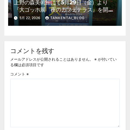
上野の森美術館にて5月29日（金）より
『大ゴッホ展 夜のカフェテラス』を開
催。 上野公園 美術館・博物館 混雑情
5月 22, 2026
TANKENTAI_BLOG
報他
コメントを残す
メールアドレスが公開されることはありません。
※
が付いてい
る欄は必須項目です
コメント
※