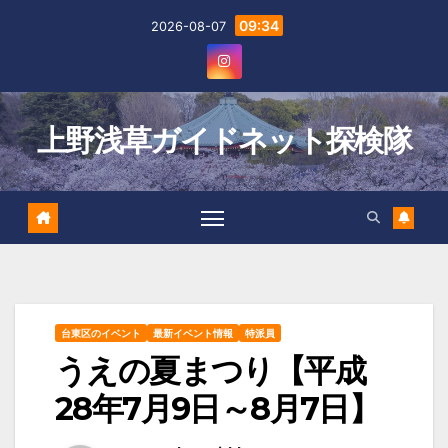
Skip
09:34
2026-08-07
to
content
上野浅草ガイドネット探検隊
台東区のイベント
最新イベント情報
特派員
うえの夏まつり【平成
28年7月9日～8月7日】