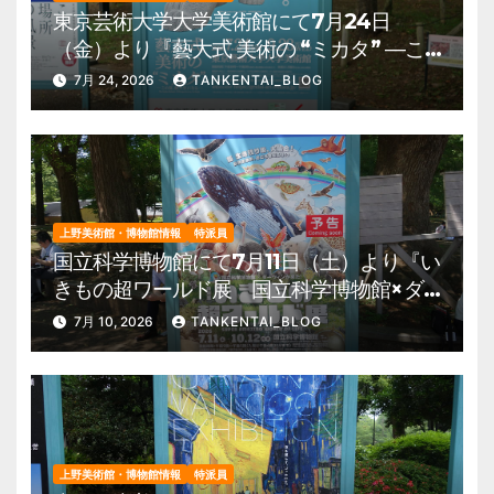
東京芸術大学大学美術館にて7月24日
（金）より『藝大式 美術の “ミカタ” ―こ
の夏、藝大生になる―』を開催。 上野公
7月 24, 2026
TANKENTAI_BLOG
園 美術館・博物館 混雑情報他
上野美術館・博物館情報
特派員
国立科学博物館にて7月11日（土）より『い
きもの超ワールド展 国立科学博物館×ダ
ーウィンが来た！』を開催。 上野公園
7月 10, 2026
TANKENTAI_BLOG
美術館・博物館 混雑情報他
上野美術館・博物館情報
特派員