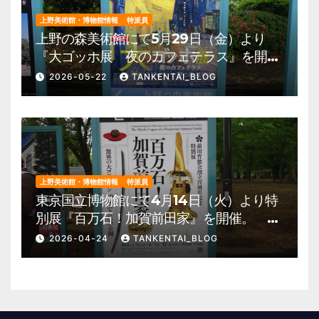
上野美術館・博物館情報
特派員
上野の森美術館にて5月29日（金）より
『大ゴッホ展 夜のカフェテラス』を開
催。 上野公園 美術館・博物館 混雑情
2026-05-22
TANKENTAI_BLOG
報他
上野美術館・博物館情報
特派員
東京国立博物館にて4月14日（火）より特
別展『百万石！加賀前田家』を開催。 上
野公園 美術館・博物館 混雑情報他
2026-04-24
TANKENTAI_BLOG