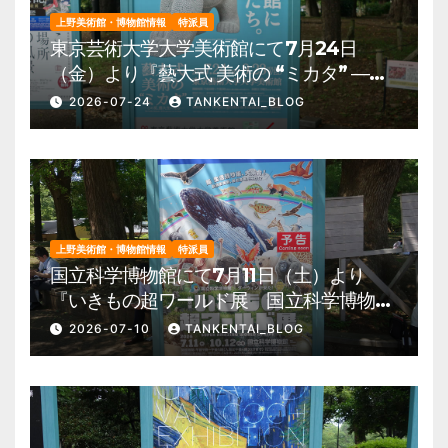
上野美術館・博物館情報
特派員
東京芸術大学大学美術館にて7月24日
（金）より『藝大式 美術の “ミカタ” ―こ
の夏、藝大生になる―』を開催。 上野公
2026-07-24
TANKENTAI_BLOG
園 美術館・博物館 混雑情報他
上野美術館・博物館情報
特派員
国立科学博物館にて7月11日（土）より
『いきもの超ワールド展 国立科学博物館
×ダーウィンが来た！』を開催。 上野公
2026-07-10
TANKENTAI_BLOG
園 美術館・博物館 混雑情報他