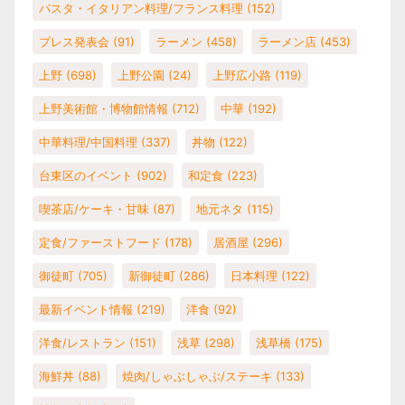
パスタ・イタリアン料理/フランス料理
(152)
プレス発表会
(91)
ラーメン
(458)
ラーメン店
(453)
上野
(698)
上野公園
(24)
上野広小路
(119)
上野美術館・博物館情報
(712)
中華
(192)
中華料理/中国料理
(337)
丼物
(122)
台東区のイベント
(902)
和定食
(223)
喫茶店/ケーキ・甘味
(87)
地元ネタ
(115)
定食/ファーストフード
(178)
居酒屋
(296)
御徒町
(705)
新御徒町
(286)
日本料理
(122)
最新イベント情報
(219)
洋食
(92)
洋食/レストラン
(151)
浅草
(298)
浅草橋
(175)
海鮮丼
(88)
焼肉/しゃぶしゃぶ/ステーキ
(133)