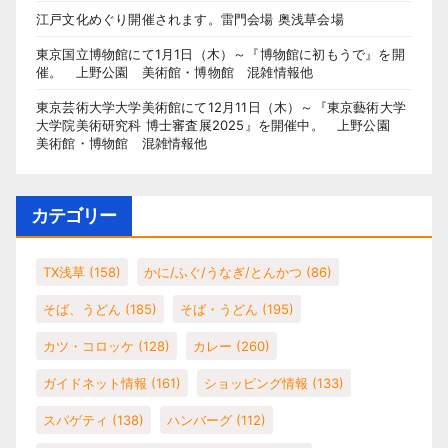
江戸文化めぐり開催されます。雷門会場 奥浅草会場
東京国立博物館にて1月1日（木）～『博物館に初もうで』を開
催。 上野公園 美術館・博物館 混雑情報他
東京芸術大学大学美術館にて12月11日（木）～『東京藝術大学
大学院美術研究科 博士審査展2025』を開催中。 上野公園
美術館・博物館 混雑情報他
カテゴリー
TX浅草
(158)
かに/ふぐ/うなぎ/とんかつ
(86)
そば、うどん
(185)
そば・うどん
(195)
カツ・コロッケ
(128)
カレー
(260)
ガイドネット情報
(161)
ショッピング情報
(133)
スパゲティ
(138)
ハンバーグ
(112)