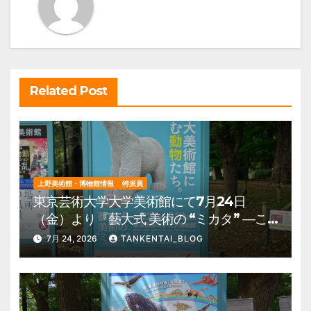
シ
ョ
ン
Related Post
上野美術館・博物館情報
特派員
東京芸術大学大学美術館にて7月24日
（金）より『藝大式 美術の “ミカタ” ―こ
の夏、藝大生になる―』を開催。 上野公
7月 24, 2026
TANKENTAI_BLOG
園 美術館・博物館 混雑情報他