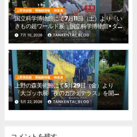
上野美術館・博物館情報
特派員
国立科学博物館にて7月11日（土）より『い
きもの超ワールド展 国立科学博物館×ダ
ーウィンが来た！』を開催。 上野公園
7月 10, 2026
TANKENTAI_BLOG
美術館・博物館 混雑情報他
上野美術館・博物館情報
特派員
上野の森美術館にて5月29日（金）より
『大ゴッホ展 夜のカフェテラス』を開
催。 上野公園 美術館・博物館 混雑情
5月 22, 2026
TANKENTAI_BLOG
報他
コメントを残す