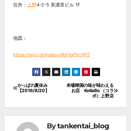
住所：
上野
4-2-5 美濃里ビル 1F
地図：
https://goo.gl/maps/yRsj1gFbU1P2
投
かっぱの夏休み
本場韓国の味が味わえる
【2016/8/20】
お店 KollaBo （コラ
稿
ボ）上野店
ナ
ビ
ゲ
By
tankentai_blog
ー