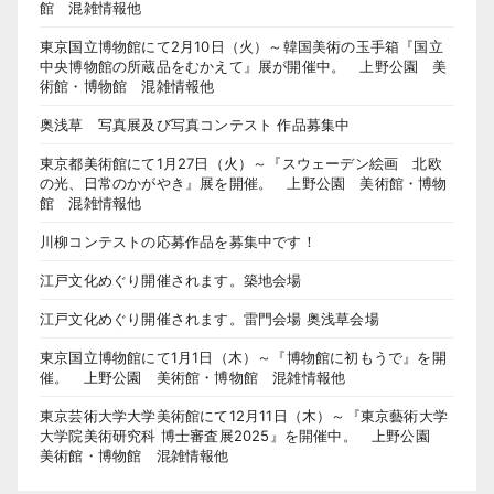
館 混雑情報他
東京国立博物館にて2月10日（火）～韓国美術の玉手箱『国立
中央博物館の所蔵品をむかえて』展が開催中。 上野公園 美
術館・博物館 混雑情報他
奥浅草 写真展及び写真コンテスト 作品募集中
東京都美術館にて1月27日（火）～『スウェーデン絵画 北欧
の光、日常のかがやき』展を開催。 上野公園 美術館・博物
館 混雑情報他
川柳コンテストの応募作品を募集中です！
江戸文化めぐり開催されます。築地会場
江戸文化めぐり開催されます。雷門会場 奥浅草会場
東京国立博物館にて1月1日（木）～『博物館に初もうで』を開
催。 上野公園 美術館・博物館 混雑情報他
東京芸術大学大学美術館にて12月11日（木）～『東京藝術大学
大学院美術研究科 博士審査展2025』を開催中。 上野公園
美術館・博物館 混雑情報他