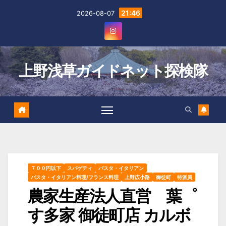
Skip
21:46
2026-08-07
to
content
上野浅草ガイドネット探検隊
７００円以下
スパゲティ
パスタ・イタリアン
パスタ・イタリアン料理/フランス料理
上野広小路
御徒町
特派員
農家生産法人直営 葉゜
す多家 御徒町店 カルボ