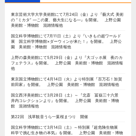
東京芸術大学大学美術館にて7月24日（金）より『藝大式 美術
の “ミカタ” ―この夏、藝大生になる―』を開催。 上野公園
美術館・博物館 混雑情報他
国立科学博物館にて7月11日（土）より『いきもの超ワールド
展 国立科学博物館×ダーウィンが来た！』を開催。 上野公
園 美術館・博物館 混雑情報他
上野の森美術館にて5月29日（金）より『大ゴッホ展 夜のカ
フェテラス』を開催。 上野公園 美術館・博物館 混雑情報
他
東京国立博物館にて4月14日（火）より特別展『百万石！加賀
前田家』を開催。 上野公園 美術館・博物館 混雑情報他
国立西洋美術館にて3月28日（土）～『北斎 冨嶽三十六景
井内コレクションより』を開催。 上野公園 美術館・博物
館 混雑情報他
第22回 浅草観音うら一葉桜まつり 開催
国立科学博物館にて3月14日（土）～特別展『超危険生物展
科学で挑む生き物の本気』を開催。 上野公園 美術館・博物