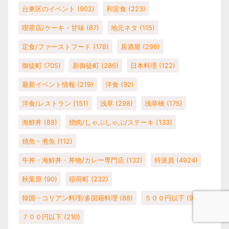
台東区のイベント
(902)
和定食
(223)
喫茶店/ケーキ・甘味
(87)
地元ネタ
(115)
定食/ファーストフード
(178)
居酒屋
(296)
御徒町
(705)
新御徒町
(286)
日本料理
(122)
最新イベント情報
(219)
洋食
(92)
洋食/レストラン
(151)
浅草
(298)
浅草橋
(175)
海鮮丼
(88)
焼肉/しゃぶしゃぶ/ステーキ
(133)
焼魚・煮魚
(112)
牛丼・海鮮丼・丼物/カレー専門店
(132)
特派員
(4924)
秋葉原
(90)
稲荷町
(232)
韓国・コリアン料理/多国籍料理
(88)
５００円以下
(98)
７００円以下
(210)