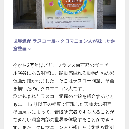
世界遺産 ラスコー展～クロマニョン人が残した洞
窟壁画～
今から2万年ほど前、フランス南西部のヴェゼー
ル渓谷にある洞窟に、躍動感溢れる動物たちの彩
色画が描かれました。そこはラスコー洞窟、壁画
を描いたのはクロマニョン人です。
謎に包まれたラスコー洞窟の全貌を紹介するとと
もに、1ミリ以下の精度で再現した実物大の洞窟
壁画展示によって、普段研究者ですら入ることが
できない洞窟内部の世界を体験することができま
す。また、クロマニョン人が残した芸術的な彫刻