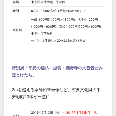
会場
東京国立博物館 平成館
時間
9:30～17:00(入館は閉館の30分前まで)
一般1600円(1400円／1300円)、大学生1200円
(1000円／900円)、高校生900円(700円／600円)
観覧料
中学生以下無料
※( )内は前売り／20名以上の団体料金
特別展「平安の秘仏―滋賀・櫟野寺の大観音とみ
ほとけたち」
2mを超える薬師如来坐像など、重要文化財の平
安彫刻20体が一堂に
2016年9月13日（火）～
2017年1月9日(月・祝)
会期