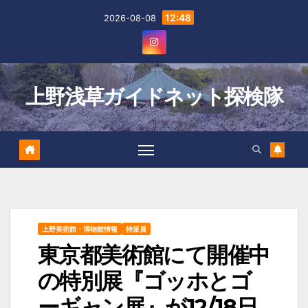
Skip
12:48
2026-08-08
to
content
上野浅草ガイドネット探検隊
上野美術館・博物館情報
特派員
東京都美術館にて開催中
の特別展『ゴッホとゴ
ーギャン展』が12/18日