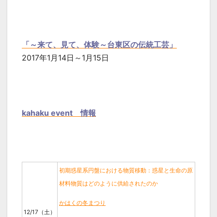
「～来て、見て、体験～台東区の伝統工芸」
2017年1月14日～1月15日
kahaku event 情報
初期惑星系円盤における物質移動：惑星と生命の原
材料物質はどのように供給されたのか
かはくの冬まつり
12/17（土）