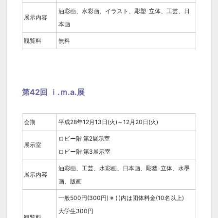
油彩画、水彩画、イラスト、彫塑･立体、工芸、日
展示内容
本画
観覧料
無料
第42回 ｉ.ｍ.a.展
会期
平成28年12月13日(火)～12月20日(火)
ロビー階 第2展示室
展示室
ロビー階 第3展示室
油彩画、工芸、水彩画、日本画、彫塑･立体、水墨
展示内容
画、版画
一般500円(300円) ※ ( )内は団体料金(10名以上)
大学生300円
観覧料