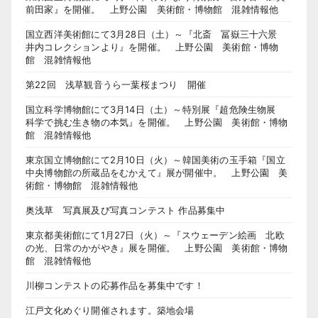
前田家』を開催。 上野公園 美術館・博物館 混雑情報他
国立西洋美術館にて3月28日（土）～『北斎 冨嶽三十六景
井内コレクションより』を開催。 上野公園 美術館・博物
館 混雑情報他
第22回 浅草観音うら一葉桜まつり 開催
国立科学博物館にて3月14日（土）～特別展『超危険生物展
科学で挑む生き物の本気』を開催。 上野公園 美術館・博物
館 混雑情報他
東京国立博物館にて2月10日（火）～韓国美術の玉手箱『国立
中央博物館の所蔵品をむかえて』展が開催中。 上野公園 美
術館・博物館 混雑情報他
奥浅草 写真展及び写真コンテスト 作品募集中
東京都美術館にて1月27日（火）～『スウェーデン絵画 北欧
の光、日常のかがやき』展を開催。 上野公園 美術館・博物
館 混雑情報他
川柳コンテストの応募作品を募集中です！
江戸文化めぐり開催されます。築地会場