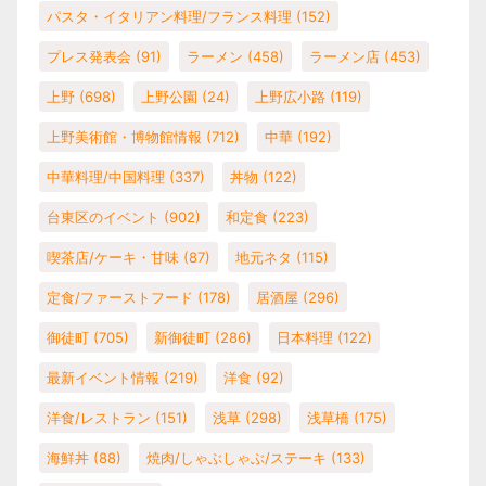
パスタ・イタリアン料理/フランス料理
(152)
プレス発表会
(91)
ラーメン
(458)
ラーメン店
(453)
上野
(698)
上野公園
(24)
上野広小路
(119)
上野美術館・博物館情報
(712)
中華
(192)
中華料理/中国料理
(337)
丼物
(122)
台東区のイベント
(902)
和定食
(223)
喫茶店/ケーキ・甘味
(87)
地元ネタ
(115)
定食/ファーストフード
(178)
居酒屋
(296)
御徒町
(705)
新御徒町
(286)
日本料理
(122)
最新イベント情報
(219)
洋食
(92)
洋食/レストラン
(151)
浅草
(298)
浅草橋
(175)
海鮮丼
(88)
焼肉/しゃぶしゃぶ/ステーキ
(133)