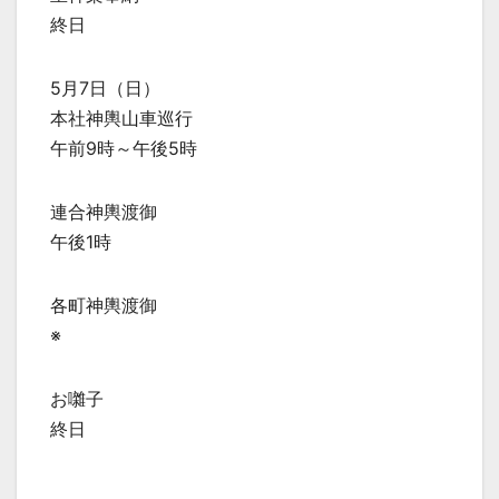
終日
5月7日（日）
本社神輿山車巡行
午前9時～午後5時
連合神輿渡御
午後1時
各町神輿渡御
※
お囃子
終日