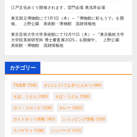
江戸文化めぐり開催されます。雷門会場 奥浅草会場
東京国立博物館にて1月1日（木）～『博物館に初もうで』を開
催。 上野公園 美術館・博物館 混雑情報他
東京芸術大学大学美術館にて12月11日（木）～『東京藝術大学
大学院美術研究科 博士審査展2025』を開催中。 上野公園
美術館・博物館 混雑情報他
カテゴリー
TX浅草
(158)
かに/ふぐ/うなぎ/とんかつ
(86)
そば、うどん
(185)
そば・うどん
(195)
カツ・コロッケ
(128)
カレー
(260)
ガイドネット情報
(161)
ショッピング情報
(133)
スパゲティ
(138)
ハンバーグ
(112)