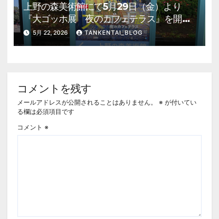
上野の森美術館にて5月29日（金）より
『大ゴッホ展 夜のカフェテラス』を開
催。 上野公園 美術館・博物館 混雑情
5月 22, 2026
TANKENTAI_BLOG
報他
コメントを残す
メールアドレスが公開されることはありません。
※
が付いてい
る欄は必須項目です
コメント
※