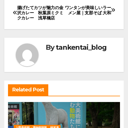
投
揚げたてカツが魅力の金
ワンタンが美味しいラー
沢カレー 秋葉原ミクミ
メン屋｜支那そば 大和
稿
クカレー 浅草橋店
ナ
ビ
ゲ
By
tankentai_blog
ー
シ
ョ
ン
Related Post
上野美術館・博物館情報
特派員