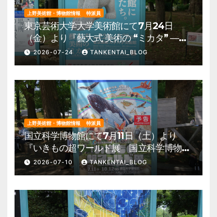
上野美術館・博物館情報
特派員
東京芸術大学大学美術館にて7月24日
（金）より『藝大式 美術の “ミカタ” ―こ
の夏、藝大生になる―』を開催。 上野公
2026-07-24
TANKENTAI_BLOG
園 美術館・博物館 混雑情報他
上野美術館・博物館情報
特派員
国立科学博物館にて7月11日（土）より
『いきもの超ワールド展 国立科学博物館
×ダーウィンが来た！』を開催。 上野公
2026-07-10
TANKENTAI_BLOG
園 美術館・博物館 混雑情報他