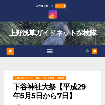
Skip
22:51
2026-08-08
to
content
上野浅草ガイドネット探検隊
台東区のイベント
最新イベント情報
特派員
下谷神社大祭【平成29
年5月5日から7日】