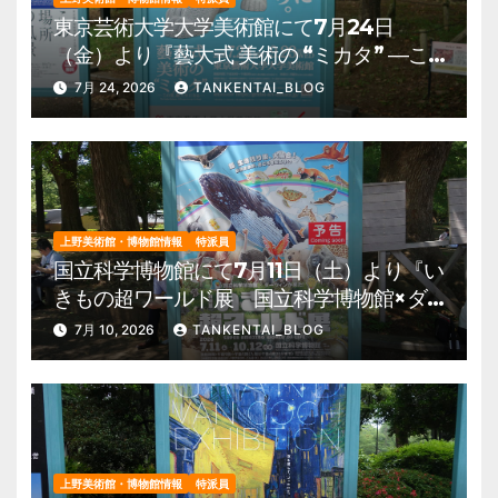
東京芸術大学大学美術館にて7月24日
（金）より『藝大式 美術の “ミカタ” ―こ
の夏、藝大生になる―』を開催。 上野公
7月 24, 2026
TANKENTAI_BLOG
園 美術館・博物館 混雑情報他
上野美術館・博物館情報
特派員
国立科学博物館にて7月11日（土）より『い
きもの超ワールド展 国立科学博物館×ダ
ーウィンが来た！』を開催。 上野公園
7月 10, 2026
TANKENTAI_BLOG
美術館・博物館 混雑情報他
上野美術館・博物館情報
特派員