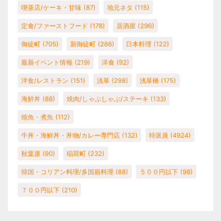
喫茶店/ケーキ・甘味
(87)
地元ネタ
(115)
定食/ファーストフード
(178)
居酒屋
(296)
御徒町
(705)
新御徒町
(286)
日本料理
(122)
最新イベント情報
(219)
洋食
(92)
洋食/レストラン
(151)
浅草
(298)
浅草橋
(175)
海鮮丼
(88)
焼肉/しゃぶしゃぶ/ステーキ
(133)
焼魚・煮魚
(112)
牛丼・海鮮丼・丼物/カレー専門店
(132)
特派員
(4924)
秋葉原
(90)
稲荷町
(232)
韓国・コリアン料理/多国籍料理
(88)
５００円以下
(98)
７００円以下
(210)