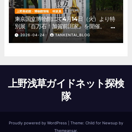
上野美術館・博物館情報
特派員
東京国立博物館にて4月14日（火）より特
別展『百万石！加賀前田家』を開催。 上
野公園 美術館・博物館 混雑情報他
2026-04-24
TANKENTAI_BLOG
上野浅草ガイドネット探検
隊
Proudly powered by WordPress
|
Theme:
Child for Newsup
by
Themeansar
.