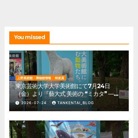
イ
ブ
You missed
上野美術館・博物館情報
特派員
東京芸術大学大学美術館にて7月24日
（金）より『藝大式 美術の “ミカタ” ―こ
の夏、藝大生になる―』を開催。 上野公
2026-07-24
TANKENTAI_BLOG
園 美術館・博物館 混雑情報他