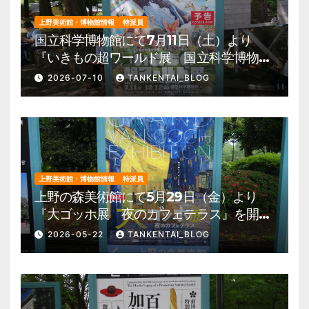
上野美術館・博物館情報
特派員
国立科学博物館にて7月11日（土）より
『いきもの超ワールド展 国立科学博物館
×ダーウィンが来た！』を開催。 上野公
2026-07-10
TANKENTAI_BLOG
園 美術館・博物館 混雑情報他
上野美術館・博物館情報
特派員
上野の森美術館にて5月29日（金）より
『大ゴッホ展 夜のカフェテラス』を開
催。 上野公園 美術館・博物館 混雑情
2026-05-22
TANKENTAI_BLOG
報他