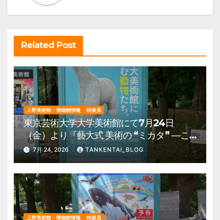
シ
ョ
ン
Related Post
上野美術館・博物館情報
特派員
東京芸術大学大学美術館にて7月24日
（金）より『藝大式 美術の “ミカタ” ―こ
の夏、藝大生になる―』を開催。 上野公
7月 24, 2026
TANKENTAI_BLOG
園 美術館・博物館 混雑情報他
上野美術館・博物館情報
特派員