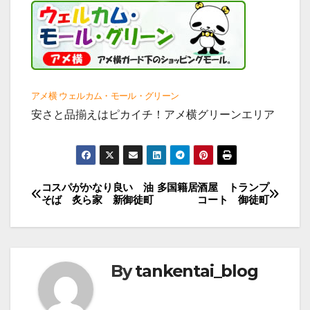
アメ横 ウェルカム・モール・グリーン
安さと品揃えはピカイチ！アメ横グリーンエリア
投
コスパがかなり良い 油
多国籍居酒屋 トランプ
そば 炙ら家 新御徒町
コート 御徒町
稿
ナ
ビ
By
tankentai_blog
ゲ
ー