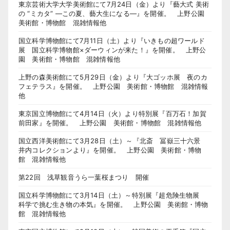
東京芸術大学大学美術館にて7月24日（金）より『藝大式 美術
の “ミカタ” ―この夏、藝大生になる―』を開催。 上野公園
美術館・博物館 混雑情報他
国立科学博物館にて7月11日（土）より『いきもの超ワールド
展 国立科学博物館×ダーウィンが来た！』を開催。 上野公
園 美術館・博物館 混雑情報他
上野の森美術館にて5月29日（金）より『大ゴッホ展 夜のカ
フェテラス』を開催。 上野公園 美術館・博物館 混雑情報
他
東京国立博物館にて4月14日（火）より特別展『百万石！加賀
前田家』を開催。 上野公園 美術館・博物館 混雑情報他
国立西洋美術館にて3月28日（土）～『北斎 冨嶽三十六景
井内コレクションより』を開催。 上野公園 美術館・博物
館 混雑情報他
第22回 浅草観音うら一葉桜まつり 開催
国立科学博物館にて3月14日（土）～特別展『超危険生物展
科学で挑む生き物の本気』を開催。 上野公園 美術館・博物
館 混雑情報他