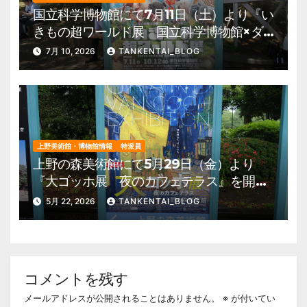
国立科学博物館にて7月11日（土）より『い
きもの超ワールド展 国立科学博物館×ダ
ーウィンが来た！』を開催。 上野公園
7月 10, 2026
TANKENTAI_BLOG
美術館・博物館 混雑情報他
上野美術館・博物館情報
特派員
上野の森美術館にて5月29日（金）より
『大ゴッホ展 夜のカフェテラス』を開
催。 上野公園 美術館・博物館 混雑情
5月 22, 2026
TANKENTAI_BLOG
報他
コメントを残す
メールアドレスが公開されることはありません。
※
が付いてい