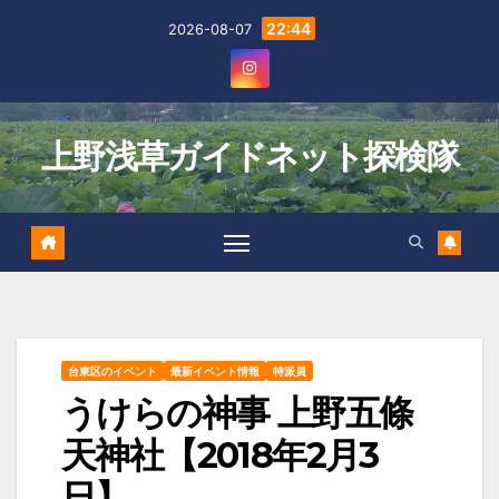
Skip
22:44
2026-08-07
to
content
上野浅草ガイドネット探検隊
台東区のイベント
最新イベント情報
特派員
うけらの神事 上野五條
天神社【2018年2月3
日】