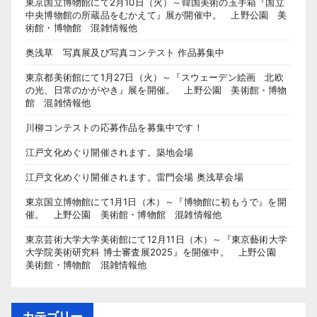
東京国立博物館にて2月10日（火）～韓国美術の玉手箱『国立
中央博物館の所蔵品をむかえて』展が開催中。 上野公園 美
術館・博物館 混雑情報他
奥浅草 写真展及び写真コンテスト 作品募集中
東京都美術館にて1月27日（火）～『スウェーデン絵画 北欧
の光、日常のかがやき』展を開催。 上野公園 美術館・博物
館 混雑情報他
川柳コンテストの応募作品を募集中です！
江戸文化めぐり開催されます。築地会場
江戸文化めぐり開催されます。雷門会場 奥浅草会場
東京国立博物館にて1月1日（木）～『博物館に初もうで』を開
催。 上野公園 美術館・博物館 混雑情報他
東京芸術大学大学美術館にて12月11日（木）～『東京藝術大学
大学院美術研究科 博士審査展2025』を開催中。 上野公園
美術館・博物館 混雑情報他
カテゴリー