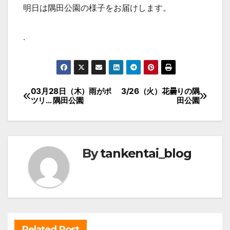
明日は隅田公園の様子をお届けします。
.
投
03月28日（木）雨がポ
3/26（火）花曇りの隅
ツリ… 隅田公園
田公園
稿
ナ
ビ
By
tankentai_blog
ゲ
ー
シ
ョ
ン
Related Post