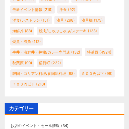
最新イベント情報
(219)
洋食
(92)
洋食/レストラン
(151)
浅草
(298)
浅草橋
(175)
海鮮丼
(88)
焼肉/しゃぶしゃぶ/ステーキ
(133)
焼魚・煮魚
(112)
牛丼・海鮮丼・丼物/カレー専門店
(132)
特派員
(4924)
秋葉原
(90)
稲荷町
(232)
韓国・コリアン料理/多国籍料理
(88)
５００円以下
(98)
７００円以下
(210)
カテゴリー
お店のイベント・セール情報
(34)