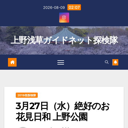
Skip
02:07
2026-08-09
to
content
上野浅草ガイドネット探検隊
2019桜探検隊
3月27日（水）絶好のお
花見日和 上野公園