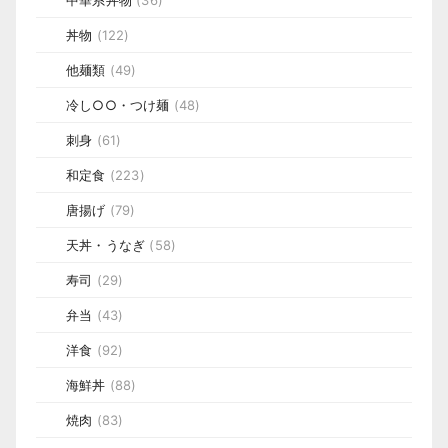
中華系丼物
(36)
丼物
(122)
他麺類
(49)
冷し○○・つけ麺
(48)
刺身
(61)
和定食
(223)
唐揚げ
(79)
天丼・うなぎ
(58)
寿司
(29)
弁当
(43)
洋食
(92)
海鮮丼
(88)
焼肉
(83)