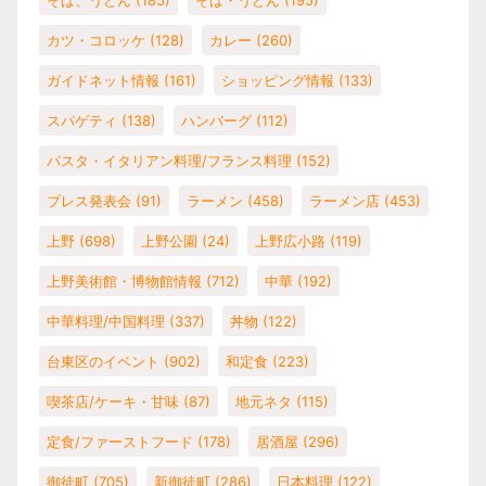
そば、うどん
(185)
そば・うどん
(195)
カツ・コロッケ
(128)
カレー
(260)
ガイドネット情報
(161)
ショッピング情報
(133)
スパゲティ
(138)
ハンバーグ
(112)
パスタ・イタリアン料理/フランス料理
(152)
プレス発表会
(91)
ラーメン
(458)
ラーメン店
(453)
上野
(698)
上野公園
(24)
上野広小路
(119)
上野美術館・博物館情報
(712)
中華
(192)
中華料理/中国料理
(337)
丼物
(122)
台東区のイベント
(902)
和定食
(223)
喫茶店/ケーキ・甘味
(87)
地元ネタ
(115)
定食/ファーストフード
(178)
居酒屋
(296)
御徒町
(705)
新御徒町
(286)
日本料理
(122)