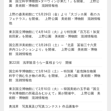
展 国立科学博物館×ダーウィンが来た！』を開催。 上野公
園 美術館・博物館 混雑情報他
上野の森美術館にて5月29日（金）より『大ゴッホ展 夜のカ
フェテラス』を開催。 上野公園 美術館・博物館 混雑情報
他
東京国立博物館にて4月14日（火）より特別展『百万石！加賀
前田家』を開催。 上野公園 美術館・博物館 混雑情報他
国立西洋美術館にて3月28日（土）～『北斎 冨嶽三十六景
井内コレクションより』を開催。 上野公園 美術館・博物
館 混雑情報他
第22回 浅草観音うら一葉桜まつり 開催
国立科学博物館にて3月14日（土）～特別展『超危険生物展
科学で挑む生き物の本気』を開催。 上野公園 美術館・博物
館 混雑情報他
東京国立博物館にて2月10日（火）～韓国美術の玉手箱『国立
中央博物館の所蔵品をむかえて』展が開催中。 上野公園 美
術館・博物館 混雑情報他
奥浅草 写真展及び写真コンテスト 作品募集中