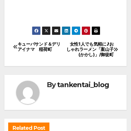
投
キューバサンド＆デリ
女性1人でも気軽に♪お
アイナマ 稲荷町
しゃれラーメン「案山子
稿
(かかし)」/御徒町
ナ
ビ
ゲ
By
tankentai_blog
ー
シ
ョ
ン
Related Post