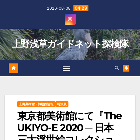
Skip
04:29
2026-08-08
to
content
上野浅草ガイドネット探検隊
上野美術館・博物館情報
特派員
東京都美術館にて『The
UKIYO-E 2020 ─ 日本
三大浮世絵コレクショ