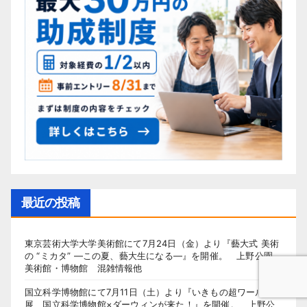
最近の投稿
東京芸術大学大学美術館にて7月24日（金）より『藝大式 美術
の “ミカタ” ―この夏、藝大生になる―』を開催。 上野公園
美術館・博物館 混雑情報他
国立科学博物館にて7月11日（土）より『いきもの超ワールド
展 国立科学博物館×ダーウィンが来た！』を開催。 上野公