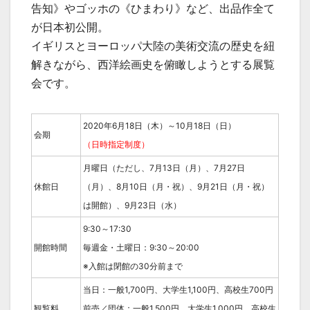
告知》やゴッホの《ひまわり》など、出品作全て
が日本初公開。
イギリスとヨーロッパ大陸の美術交流の歴史を紐
解きながら、西洋絵画史を俯瞰しようとする展覧
会です。
2020年6月18日（木）～10月18日（日）
会期
（日時指定制度）
月曜日（ただし、7月13日（月）、7月27日
休館日
（月）、8月10日（月・祝）、9月21日（月・祝）
は開館）、9月23日（水）
9:30～17:30
開館時間
毎週金・土曜日：9:30～20:00
※入館は閉館の30分前まで
当日：一般1,700円、大学生1,100円、高校生700円
観覧料
前売／団体：一般1,500円、大学生1,000円、高校生