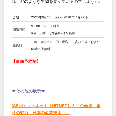
れ、どのような生物を育んでいるのでしょうか。
会期
2020年8月25日(火) ～ 2020年11月29日(日)
9：00～17：00まで
開館時間
※金・土曜日は午後6時まで開館
一般・大学生630円（税込） （高校生以下および
観覧料
65歳以上無料）
【事前予約制】
★その他の展示★
第8回ヒットネット［HITNET］ミニ企画展「香
りの魅力－日本の産業技術－」