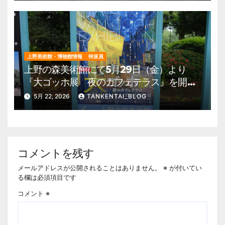
上野美術館・博物館情報
特派員
上野の森美術館にて5月29日（金）より
『大ゴッホ展 夜のカフェテラス』を開
催。 上野公園 美術館・博物館 混雑情
5月 22, 2026
TANKENTAI_BLOG
報他
コメントを残す
メールアドレスが公開されることはありません。
※
が付いてい
る欄は必須項目です
コメント
※