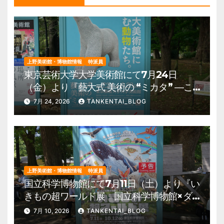
上野美術館・博物館情報
特派員
東京芸術大学大学美術館にて7月24日
（金）より『藝大式 美術の “ミカタ” ―こ
の夏、藝大生になる―』を開催。 上野公
7月 24, 2026
TANKENTAI_BLOG
園 美術館・博物館 混雑情報他
上野美術館・博物館情報
特派員
国立科学博物館にて7月11日（土）より『い
きもの超ワールド展 国立科学博物館×ダ
ーウィンが来た！』を開催。 上野公園
7月 10, 2026
TANKENTAI_BLOG
美術館・博物館 混雑情報他