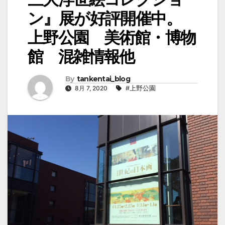
ン』展が好評開催中。
上野公園 美術館・博物
館 混雑情報他
By
tankentai_blog
8月 7, 2020
#上野公園