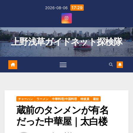
Skip
17:29
2026-08-06
to
content
上野浅草ガイドネット探検隊
チャーハン
ラーメン
中華料理/中国料理
特派員
蔵前
蔵前のタンメンが有名
だった中華屋｜太白楼