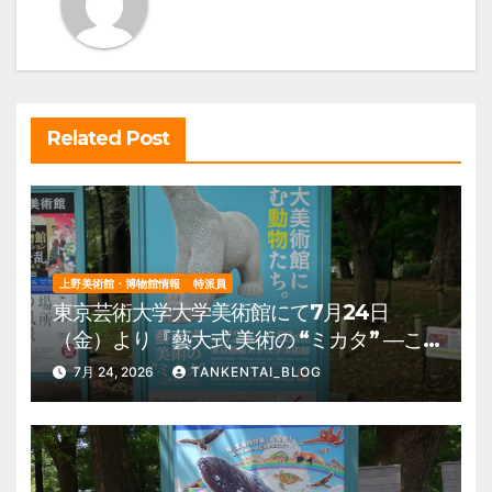
ョ
ン
Related Post
上野美術館・博物館情報
特派員
東京芸術大学大学美術館にて7月24日
（金）より『藝大式 美術の “ミカタ” ―こ
の夏、藝大生になる―』を開催。 上野公
7月 24, 2026
TANKENTAI_BLOG
園 美術館・博物館 混雑情報他