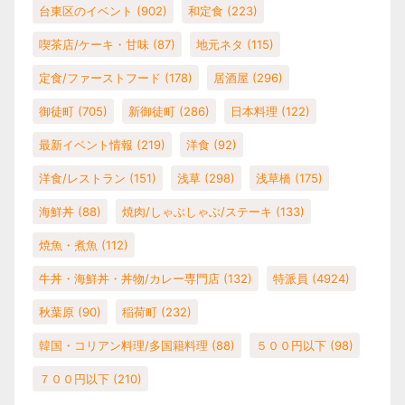
台東区のイベント
(902)
和定食
(223)
喫茶店/ケーキ・甘味
(87)
地元ネタ
(115)
定食/ファーストフード
(178)
居酒屋
(296)
御徒町
(705)
新御徒町
(286)
日本料理
(122)
最新イベント情報
(219)
洋食
(92)
洋食/レストラン
(151)
浅草
(298)
浅草橋
(175)
海鮮丼
(88)
焼肉/しゃぶしゃぶ/ステーキ
(133)
焼魚・煮魚
(112)
牛丼・海鮮丼・丼物/カレー専門店
(132)
特派員
(4924)
秋葉原
(90)
稲荷町
(232)
韓国・コリアン料理/多国籍料理
(88)
５００円以下
(98)
７００円以下
(210)