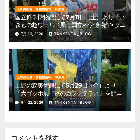
上野美術館・博物館情報
特派員
国立科学博物館にて7月11日（土）より『い
きもの超ワールド展 国立科学博物館×ダ
ーウィンが来た！』を開催。 上野公園
7月 10, 2026
TANKENTAI_BLOG
美術館・博物館 混雑情報他
上野美術館・博物館情報
特派員
上野の森美術館にて5月29日（金）より
『大ゴッホ展 夜のカフェテラス』を開
催。 上野公園 美術館・博物館 混雑情
5月 22, 2026
TANKENTAI_BLOG
報他
コメントを残す