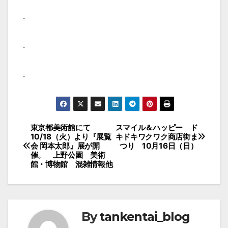
.
.
.
投
東京都美術館にて
スマイル＆ハッピー ド
10/18（火）より『展覧
キドキワクワク商店街ま
稿
会 岡本太郎』展が開
つり 10月16日（日）
催。 上野公園 美術
ナ
館・博物館 混雑情報他
ビ
ゲ
ー
By
tankentai_blog
シ