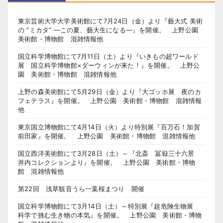
東京芸術大学大学美術館にて7月24日（金）より『藝大式 美術
の “ミカタ” ―この夏、藝大生になる―』を開催。 上野公園
美術館・博物館 混雑情報他
国立科学博物館にて7月11日（土）より『いきもの超ワールド
展 国立科学博物館×ダーウィンが来た！』を開催。 上野公
園 美術館・博物館 混雑情報他
上野の森美術館にて5月29日（金）より『大ゴッホ展 夜のカ
フェテラス』を開催。 上野公園 美術館・博物館 混雑情報
他
東京国立博物館にて4月14日（火）より特別展『百万石！加賀
前田家』を開催。 上野公園 美術館・博物館 混雑情報他
国立西洋美術館にて3月28日（土）～『北斎 冨嶽三十六景
井内コレクションより』を開催。 上野公園 美術館・博物
館 混雑情報他
第22回 浅草観音うら一葉桜まつり 開催
国立科学博物館にて3月14日（土）～特別展『超危険生物展
科学で挑む生き物の本気』を開催。 上野公園 美術館・博物