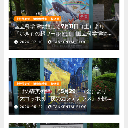
上野美術館・博物館情報
特派員
国立科学博物館にて7月11日（土）より
『いきもの超ワールド展 国立科学博物館
×ダーウィンが来た！』を開催。 上野公
2026-07-10
TANKENTAI_BLOG
園 美術館・博物館 混雑情報他
上野美術館・博物館情報
特派員
上野の森美術館にて5月29日（金）より
『大ゴッホ展 夜のカフェテラス』を開
催。 上野公園 美術館・博物館 混雑情
2026-05-22
TANKENTAI_BLOG
報他