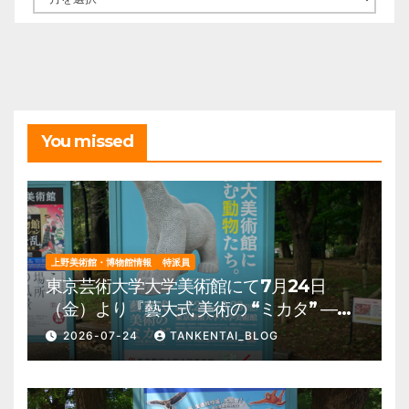
ー
カ
イ
ブ
You missed
上野美術館・博物館情報
特派員
東京芸術大学大学美術館にて7月24日
（金）より『藝大式 美術の “ミカタ” ―こ
の夏、藝大生になる―』を開催。 上野公
2026-07-24
TANKENTAI_BLOG
園 美術館・博物館 混雑情報他