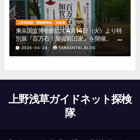
上野美術館・博物館情報
特派員
東京国立博物館にて4月14日（火）より特
別展『百万石！加賀前田家』を開催。 上
野公園 美術館・博物館 混雑情報他
2026-04-24
TANKENTAI_BLOG
上野浅草ガイドネット探検
隊