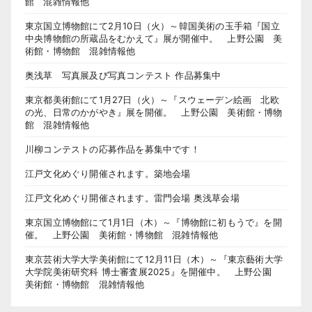
館 混雑情報他
東京国立博物館にて2月10日（火）～韓国美術の玉手箱『国立
中央博物館の所蔵品をむかえて』展が開催中。 上野公園 美
術館・博物館 混雑情報他
奥浅草 写真展及び写真コンテスト 作品募集中
東京都美術館にて1月27日（火）～『スウェーデン絵画 北欧
の光、日常のかがやき』展を開催。 上野公園 美術館・博物
館 混雑情報他
川柳コンテストの応募作品を募集中です！
江戸文化めぐり開催されます。築地会場
江戸文化めぐり開催されます。雷門会場 奥浅草会場
東京国立博物館にて1月1日（木）～『博物館に初もうで』を開
催。 上野公園 美術館・博物館 混雑情報他
東京芸術大学大学美術館にて12月11日（木）～『東京藝術大学
大学院美術研究科 博士審査展2025』を開催中。 上野公園
美術館・博物館 混雑情報他