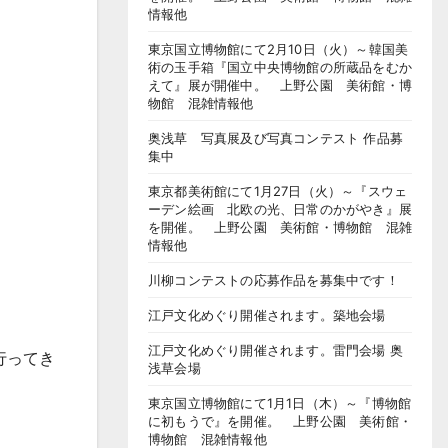
情報他
東京国立博物館にて2月10日（火）～韓国美
術の玉手箱『国立中央博物館の所蔵品をむか
えて』展が開催中。 上野公園 美術館・博
物館 混雑情報他
奥浅草 写真展及び写真コンテスト 作品募
集中
東京都美術館にて1月27日（火）～『スウェ
ーデン絵画 北欧の光、日常のかがやき』展
を開催。 上野公園 美術館・博物館 混雑
情報他
川柳コンテストの応募作品を募集中です！
江戸文化めぐり開催されます。築地会場
江戸文化めぐり開催されます。雷門会場 奥
行ってき
浅草会場
東京国立博物館にて1月1日（木）～『博物館
に初もうで』を開催。 上野公園 美術館・
博物館 混雑情報他