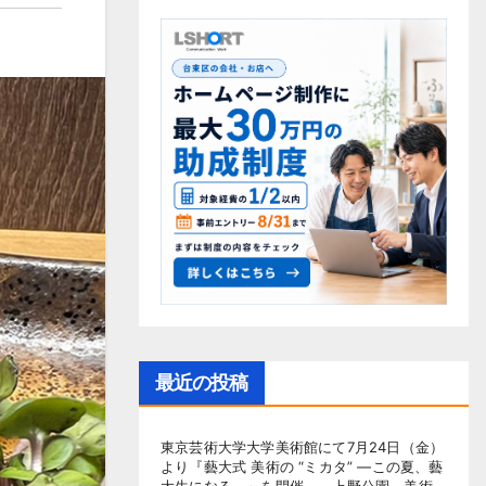
最近の投稿
東京芸術大学大学美術館にて7月24日（金）
より『藝大式 美術の “ミカタ” ―この夏、藝