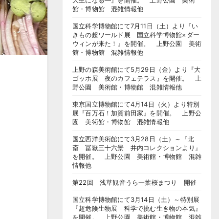
大生になる―』を開催。 上野公園 美術
館・博物館 混雑情報他
国立科学博物館にて7月11日（土）より『い
きもの超ワールド展 国立科学博物館×ダー
ウィンが来た！』を開催。 上野公園 美術
館・博物館 混雑情報他
上野の森美術館にて5月29日（金）より『大
ゴッホ展 夜のカフェテラス』を開催。 上
野公園 美術館・博物館 混雑情報他
東京国立博物館にて4月14日（火）より特別
展『百万石！加賀前田家』を開催。 上野公
園 美術館・博物館 混雑情報他
国立西洋美術館にて3月28日（土）～『北
斎 冨嶽三十六景 井内コレクションより』
を開催。 上野公園 美術館・博物館 混雑
情報他
第22回 浅草観音うら一葉桜まつり 開催
国立科学博物館にて3月14日（土）～特別展
『超危険生物展 科学で挑む生き物の本気』
を開催。 上野公園 美術館・博物館 混雑