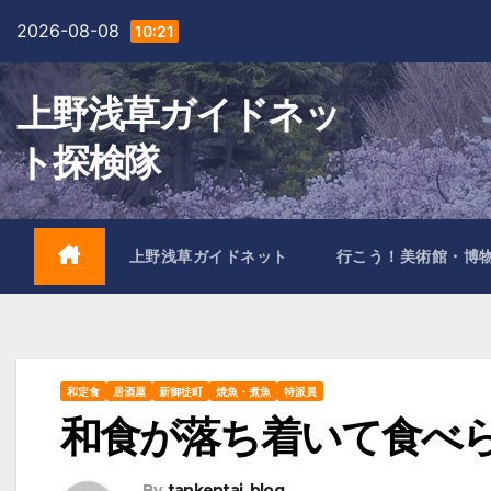
Skip
2026-08-08
10:21
to
content
上野浅草ガイドネッ
ト探検隊
上野浅草ガイドネット
行こう！美術館・博
和定食
居酒屋
新御徒町
焼魚・煮魚
特派員
和食が落ち着いて食べ
By
tankentai_blog