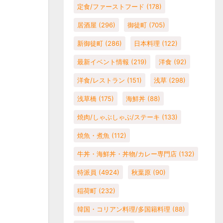
定食/ファーストフード
(178)
居酒屋
(296)
御徒町
(705)
新御徒町
(286)
日本料理
(122)
最新イベント情報
(219)
洋食
(92)
洋食/レストラン
(151)
浅草
(298)
浅草橋
(175)
海鮮丼
(88)
焼肉/しゃぶしゃぶ/ステーキ
(133)
焼魚・煮魚
(112)
牛丼・海鮮丼・丼物/カレー専門店
(132)
特派員
(4924)
秋葉原
(90)
稲荷町
(232)
韓国・コリアン料理/多国籍料理
(88)