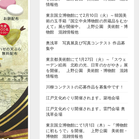
情報他
東京国立博物館にて2月10日（火）～韓国美
術の玉手箱『国立中央博物館の所蔵品をむか
えて』展が開催中。 上野公園 美術館・博
物館 混雑情報他
奥浅草 写真展及び写真コンテスト 作品募
集中
東京都美術館にて1月27日（火）～『スウェ
ーデン絵画 北欧の光、日常のかがやき』展
を開催。 上野公園 美術館・博物館 混雑
情報他
川柳コンテストの応募作品を募集中です！
江戸文化めぐり開催されます。築地会場
江戸文化めぐり開催されます。雷門会場 奥
浅草会場
東京国立博物館にて1月1日（木）～『博物館
に初もうで』を開催。 上野公園 美術館・
博物館 混雑情報他