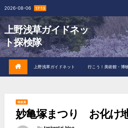
Skip
2026-08-06
17:13
to
content
上野浅草ガイドネッ
ト探検隊
上野浅草ガイドネット
行こう！美術館・博
特派員
妙亀塚まつり お化け地
By
tankentai_blog