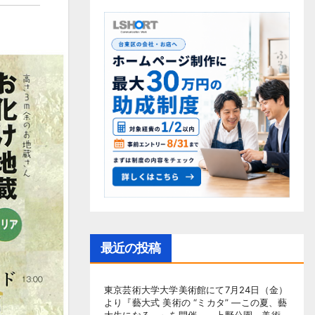
最近の投稿
東京芸術大学大学美術館にて7月24日（金）
より『藝大式 美術の “ミカタ” ―この夏、藝