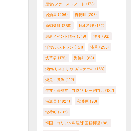
定食/ファーストフード
(178)
居酒屋
(296)
御徒町
(705)
新御徒町
(286)
日本料理
(122)
最新イベント情報
(219)
洋食
(92)
洋食/レストラン
(151)
浅草
(298)
浅草橋
(175)
海鮮丼
(88)
焼肉/しゃぶしゃぶ/ステーキ
(133)
焼魚・煮魚
(112)
牛丼・海鮮丼・丼物/カレー専門店
(132)
特派員
(4924)
秋葉原
(90)
稲荷町
(232)
韓国・コリアン料理/多国籍料理
(88)