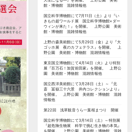
大生になる―』を開催。 上野公園 美術
館・博物館 混雑情報他
国立科学博物館にて7月11日（土）より『い
きもの超ワールド展 国立科学博物館×ダー
ウィンが来た！』を開催。 上野公園 美術
館・博物館 混雑情報他
上野の森美術館にて5月29日（金）より『大
ゴッホ展 夜のカフェテラス』を開催。 上
野公園 美術館・博物館 混雑情報他
東京国立博物館にて4月14日（火）より特別
展『百万石！加賀前田家』を開催。 上野公
園 美術館・博物館 混雑情報他
国立西洋美術館にて3月28日（土）～『北
斎 冨嶽三十六景 井内コレクションより』
を開催。 上野公園 美術館・博物館 混雑
情報他
第22回 浅草観音うら一葉桜まつり 開催
国立科学博物館にて3月14日（土）～特別展
『超危険生物展 科学で挑む生き物の本気』
を開催。 上野公園 美術館・博物館 混雑