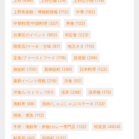
上野
(698)
上野公園
(24)
上野広小路
(119)
上野美術館・博物館情報
(712)
中華
(192)
中華料理/中国料理
(337)
丼物
(122)
台東区のイベント
(902)
和定食
(223)
喫茶店/ケーキ・甘味
(87)
地元ネタ
(115)
定食/ファーストフード
(178)
居酒屋
(296)
御徒町
(705)
新御徒町
(286)
日本料理
(122)
最新イベント情報
(219)
洋食
(92)
洋食/レストラン
(151)
浅草
(298)
浅草橋
(175)
海鮮丼
(88)
焼肉/しゃぶしゃぶ/ステーキ
(133)
焼魚・煮魚
(112)
牛丼・海鮮丼・丼物/カレー専門店
(132)
特派員
(4924)
秋葉原
(90)
稲荷町
(232)