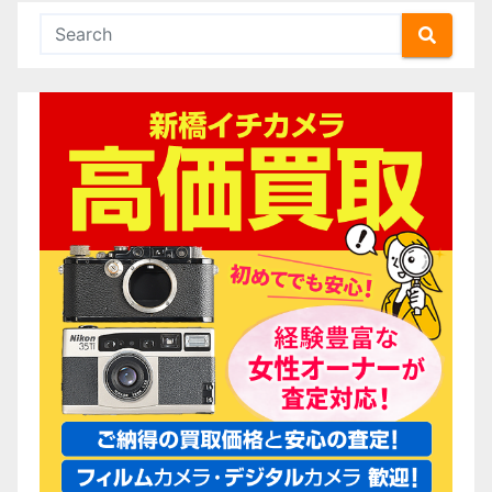
の
ペ
ー
ジ
送
り