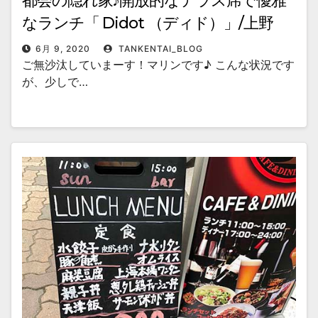
都会の隠れ家♪開放的なテラス席で優雅
なランチ「 Didot （ディド）」/上野
6月 9, 2020
TANKENTAI_BLOG
ご無沙汰していまーす！マリンです♪ こんな状況です
が、少しで…