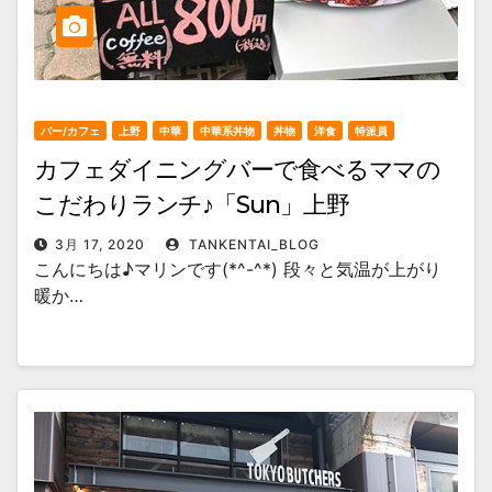
バー/カフェ
上野
中華
中華系丼物
丼物
洋食
特派員
カフェダイニングバーで食べるママの
こだわりランチ♪「Sun」上野
3月 17, 2020
TANKENTAI_BLOG
こんにちは♪マリンです(*^-^*) 段々と気温が上がり
暖か…