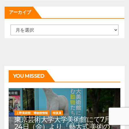
アーカイブ
ア
ー
カ
イ
ブ
YOU MISSED
上野美術館・博物館情報
特派員
東京芸術大学大学美術館にて7月
24日（金）より『藝大式 美術の