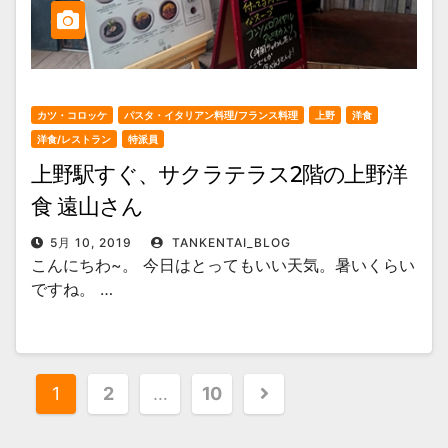
カツ・コロッケ
パスタ・イタリアン料理/フランス料理
上野
洋食
洋食/レストラン
特派員
上野駅すぐ、サクラテラス2階の上野洋
食 遠山さん
5月 10, 2019
TANKENTAI_BLOG
こんにちわ~。 今日はとってもいい天気。暑いくらい
ですね。 …
投
1
2
…
10
稿