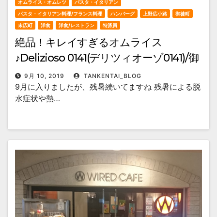
オムライス・オムレツ
パスタ・イタリアン
パスタ・イタリアン料理/フランス料理
ハンバーグ
上野広小路
御徒町
末広町
洋食
洋食/レストラン
特派員
絶品！キレイすぎるオムライス
♪Delizioso 0141(デリツィオーゾ0141)/御
徒町・末広町
9月 10, 2019
TANKENTAI_BLOG
9月に入りましたが、残暑続いてますね 残暑による脱
水症状や熱…