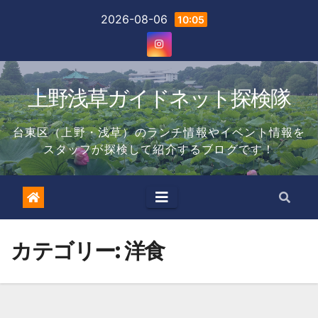
Skip
2026-08-06
10:05
to
content
上野浅草ガイドネット探検隊
台東区（上野・浅草）のランチ情報やイベント情報を
スタッフが探検して紹介するブログです！
カテゴリー:
洋食