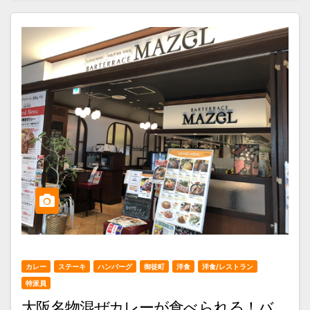
カレー
ステーキ
ハンバーグ
御徒町
洋食
洋食/レストラン
特派員
大阪名物混ぜカレーが食べられる！バ