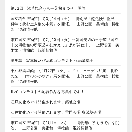
第22回 浅草観音うら一葉桜まつり 開催
国立科学博物館にて3月14日（土）～特別展『超危険生物展
科学で挑む生き物の本気』を開催。 上野公園 美術館・博物
館 混雑情報他
東京国立博物館にて2月10日（火）～韓国美術の玉手箱『国立
中央博物館の所蔵品をむかえて』展が開催中。 上野公園 美
術館・博物館 混雑情報他
奥浅草 写真展及び写真コンテスト 作品募集中
東京都美術館にて1月27日（火）～『スウェーデン絵画 北欧
の光、日常のかがやき』展を開催。 上野公園 美術館・博物
館 混雑情報他
川柳コンテストの応募作品を募集中です！
江戸文化めぐり開催されます。築地会場
江戸文化めぐり開催されます。雷門会場 奥浅草会場
東京国立博物館にて1月1日（木）～『博物館に初もうで』を開
催。 上野公園 美術館・博物館 混雑情報他