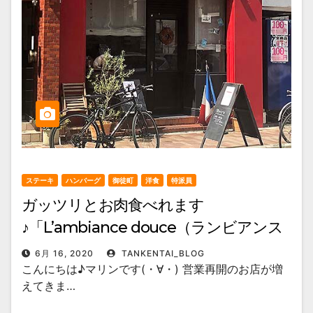
ステーキ
ハンバーグ
御徒町
洋食
特派員
ガッツリとお肉食べれます
♪「L’ambiance douce（ランビアンス
ドゥ―ス）」御徒町
6月 16, 2020
TANKENTAI_BLOG
こんにちは♪マリンです(・∀・) 営業再開のお店が増
えてきま…