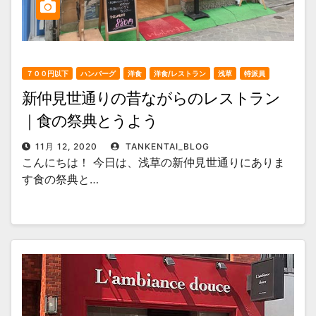
７００円以下
ハンバーグ
洋食
洋食/レストラン
浅草
特派員
新仲見世通りの昔ながらのレストラン
｜食の祭典とうよう
11月 12, 2020
TANKENTAI_BLOG
こんにちは！ 今日は、浅草の新仲見世通りにありま
す食の祭典と…