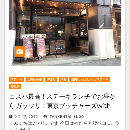
ステーキ
上野広小路
御徒町
洋食
焼肉/しゃぶしゃぶ/ステーキ
特派員
コスパ最高！ステーキランチでお昼か
らガッツリ！東京ブッチャーズwith
OKACHI Beer Lab/御徒町
9月 17, 2019
TANKENTAI_BLOG
こんにちは♪マリンです 今日はやたらと腹ペコ…。ラ