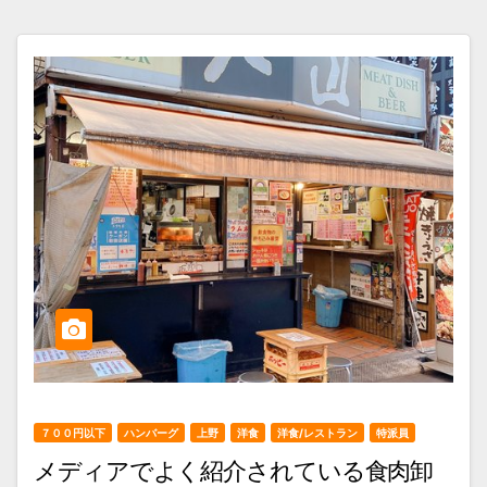
７００円以下
ハンバーグ
上野
洋食
洋食/レストラン
特派員
メディアでよく紹介されている食肉卸