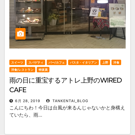
スイーツ
スパゲティ
バー/カフェ
パスタ・イタリアン
上野
洋食
洋食/レストラン
特派員
雨の日に重宝するアトレ上野のWIRED
CAFE
6月 28, 2019
TANKENTAI_BLOG
こんにちわ！今日は台風が来るんじゃないかと身構え
ていたら、雨…