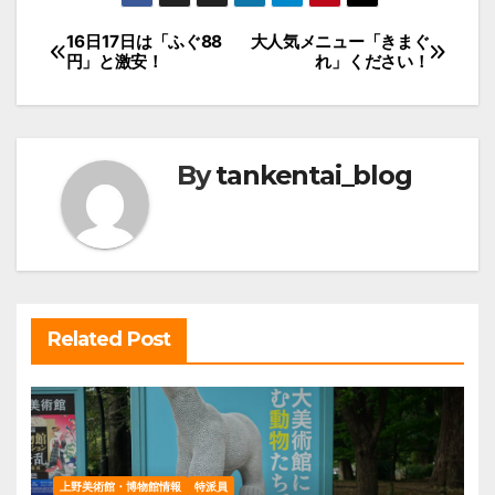
投
16日17日は「ふぐ88
大人気メニュー「きまぐ
円」と激安！
れ」ください！
稿
ナ
ビ
By
tankentai_blog
ゲ
ー
シ
ョ
ン
Related Post
上野美術館・博物館情報
特派員