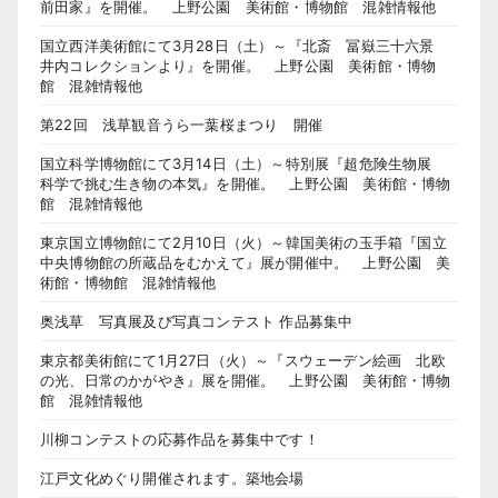
前田家』を開催。 上野公園 美術館・博物館 混雑情報他
国立西洋美術館にて3月28日（土）～『北斎 冨嶽三十六景
井内コレクションより』を開催。 上野公園 美術館・博物
館 混雑情報他
第22回 浅草観音うら一葉桜まつり 開催
国立科学博物館にて3月14日（土）～特別展『超危険生物展
科学で挑む生き物の本気』を開催。 上野公園 美術館・博物
館 混雑情報他
東京国立博物館にて2月10日（火）～韓国美術の玉手箱『国立
中央博物館の所蔵品をむかえて』展が開催中。 上野公園 美
術館・博物館 混雑情報他
奥浅草 写真展及び写真コンテスト 作品募集中
東京都美術館にて1月27日（火）～『スウェーデン絵画 北欧
の光、日常のかがやき』展を開催。 上野公園 美術館・博物
館 混雑情報他
川柳コンテストの応募作品を募集中です！
江戸文化めぐり開催されます。築地会場