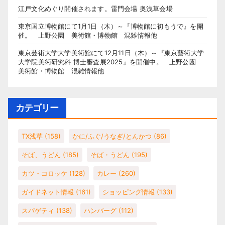
江戸文化めぐり開催されます。雷門会場 奥浅草会場
東京国立博物館にて1月1日（木）～『博物館に初もうで』を開
催。 上野公園 美術館・博物館 混雑情報他
東京芸術大学大学美術館にて12月11日（木）～『東京藝術大学
大学院美術研究科 博士審査展2025』を開催中。 上野公園
美術館・博物館 混雑情報他
カテゴリー
TX浅草
(158)
かに/ふぐ/うなぎ/とんかつ
(86)
そば、うどん
(185)
そば・うどん
(195)
カツ・コロッケ
(128)
カレー
(260)
ガイドネット情報
(161)
ショッピング情報
(133)
スパゲティ
(138)
ハンバーグ
(112)