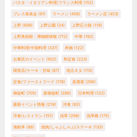
パスタ・イタリアン料理/フランス料理
(152)
プレス発表会
(91)
ラーメン
(458)
ラーメン店
(453)
上野
(698)
上野公園
(24)
上野広小路
(119)
上野美術館・博物館情報
(712)
中華
(192)
中華料理/中国料理
(337)
丼物
(122)
台東区のイベント
(902)
和定食
(223)
喫茶店/ケーキ・甘味
(87)
地元ネタ
(115)
定食/ファーストフード
(178)
居酒屋
(296)
御徒町
(705)
新御徒町
(286)
日本料理
(122)
最新イベント情報
(219)
洋食
(92)
洋食/レストラン
(151)
浅草
(298)
浅草橋
(175)
海鮮丼
(88)
焼肉/しゃぶしゃぶ/ステーキ
(133)