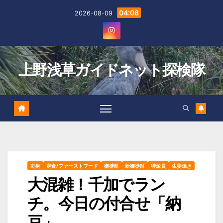
Skip
04:08
2026-08-09
to
content
上野浅草ガイドネット探検隊
刺身
定食/ファーストフード
御徒町
新御徒町
特派員
生姜焼き
大混雑！千加でラン
チ。今日の付合せ「納
豆」