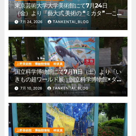
東京芸術大学大学美術館にて7月24日
（金）より『藝大式 美術の “ミカタ” ―こ
の夏、藝大生になる―』を開催。 上野公
7月 24, 2026
TANKENTAI_BLOG
園 美術館・博物館 混雑情報他
上野美術館・博物館情報
特派員
国立科学博物館にて7月11日（土）より『い
きもの超ワールド展 国立科学博物館×ダ
ーウィンが来た！』を開催。 上野公園
7月 10, 2026
TANKENTAI_BLOG
美術館・博物館 混雑情報他
上野美術館・博物館情報
特派員