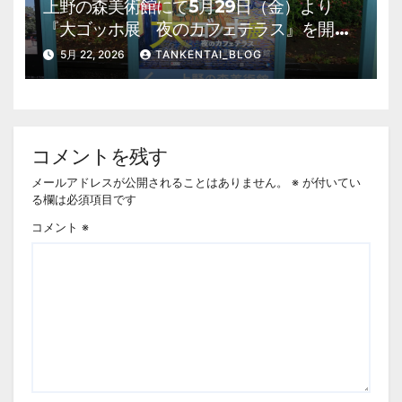
上野の森美術館にて5月29日（金）より
『大ゴッホ展 夜のカフェテラス』を開
催。 上野公園 美術館・博物館 混雑情
5月 22, 2026
TANKENTAI_BLOG
報他
コメントを残す
メールアドレスが公開されることはありません。
※
が付いてい
る欄は必須項目です
コメント
※