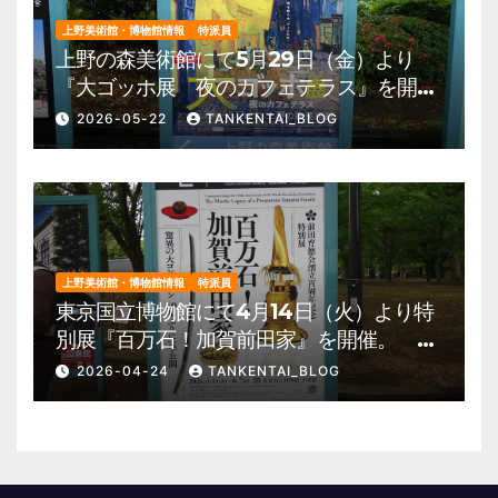
上野美術館・博物館情報
特派員
上野の森美術館にて5月29日（金）より
『大ゴッホ展 夜のカフェテラス』を開
催。 上野公園 美術館・博物館 混雑情
2026-05-22
TANKENTAI_BLOG
報他
上野美術館・博物館情報
特派員
東京国立博物館にて4月14日（火）より特
別展『百万石！加賀前田家』を開催。 上
野公園 美術館・博物館 混雑情報他
2026-04-24
TANKENTAI_BLOG