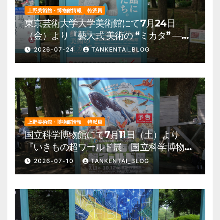
上野美術館・博物館情報
特派員
東京芸術大学大学美術館にて7月24日
（金）より『藝大式 美術の “ミカタ” ―こ
の夏、藝大生になる―』を開催。 上野公
2026-07-24
TANKENTAI_BLOG
園 美術館・博物館 混雑情報他
上野美術館・博物館情報
特派員
国立科学博物館にて7月11日（土）より
『いきもの超ワールド展 国立科学博物館
×ダーウィンが来た！』を開催。 上野公
2026-07-10
TANKENTAI_BLOG
園 美術館・博物館 混雑情報他