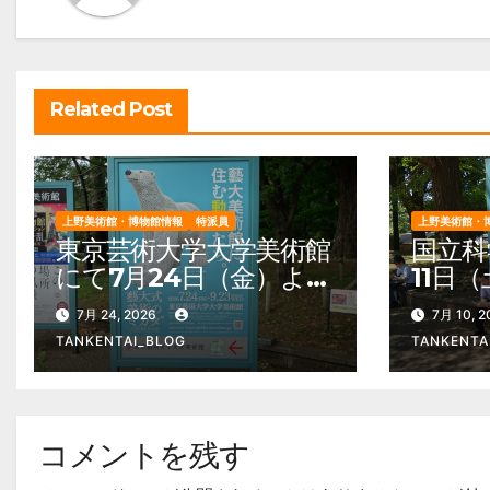
ー
シ
ョ
Related Post
ン
上野美術館・博物館情報
特派員
上野美術館・
東京芸術大学大学美術館
国立科
にて7月24日（金）より
11日
『藝大式 美術の “ミカ
の超ワ
7月 24, 2026
7月 10, 
タ” ―この夏、藝大生に
学博物
TANKENTAI_BLOG
TANKENTA
なる―』を開催。 上野
来た！
公園 美術館・博物館
公園
混雑情報他
混雑情
コメントを残す