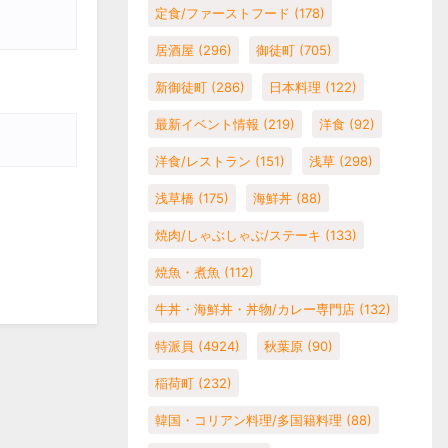
定食/ファーストフード
(178)
居酒屋
(296)
御徒町
(705)
新御徒町
(286)
日本料理
(122)
最新イベント情報
(219)
洋食
(92)
洋食/レストラン
(151)
浅草
(298)
浅草橋
(175)
海鮮丼
(88)
焼肉/しゃぶしゃぶ/ステーキ
(133)
焼魚・煮魚
(112)
牛丼・海鮮丼・丼物/カレー専門店
(132)
特派員
(4924)
秋葉原
(90)
稲荷町
(232)
韓国・コリアン料理/多国籍料理
(88)