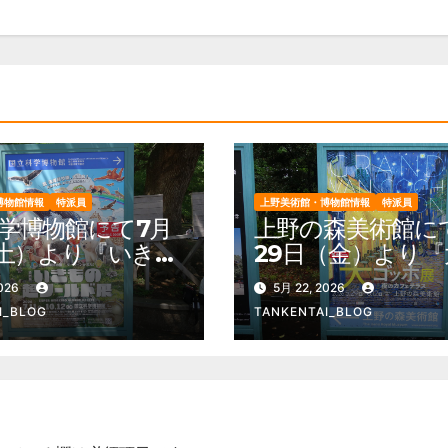
博物館情報
特派員
上野美術館・博物館情報
特派員
学博物館にて7月
上野の森美術館に
（土）より『いきも
29日（金）より『
ールド展 国立科
ッホ展 夜のカフ
2026
5月 22, 2026
館×ダーウィンが
ラス』を開催。 
I_BLOG
TANKENTAI_BLOG
』を開催。 上野
園 美術館・博物
 美術館・博物館
雑情報他
報他