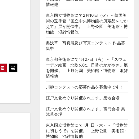
情報他
東京国立博物館にて2月10日（火）～韓国美
術の玉手箱『国立中央博物館の所蔵品をむか
えて』展が開催中。 上野公園 美術館・博
物館 混雑情報他
奥浅草 写真展及び写真コンテスト 作品募
集中
東京都美術館にて1月27日（火）～『スウェ
ーデン絵画 北欧の光、日常のかがやき』展
を開催。 上野公園 美術館・博物館 混雑
情報他
川柳コンテストの応募作品を募集中です！
江戸文化めぐり開催されます。築地会場
江戸文化めぐり開催されます。雷門会場 奥
浅草会場
東京国立博物館にて1月1日（木）～『博物館
に初もうで』を開催。 上野公園 美術館・
博物館 混雑情報他