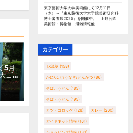
東京芸術大学大学美術館にて12月11日
（木）～『東京藝術大学大学院美術研究科
博士審査展2025』を開催中。 上野公園
美術館・博物館 混雑情報他
カテゴリー
て5月
TX浅草
(158)
大ゴ
かに/ふぐ/うなぎ/とんかつ
(86)
ェテ
上野公
そば、うどん
(185)
館 混
そば・うどん
(195)
カツ・コロッケ
(128)
カレー
(260)
ガイドネット情報
(161)
ショッピング情報
(133)