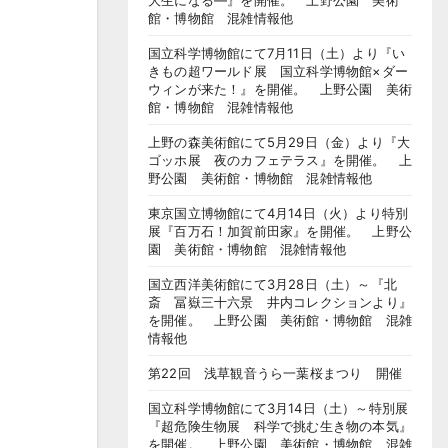
大生になる―』を開催。 上野公園 美術
館・博物館 混雑情報他
国立科学博物館にて7月11日（土）より『い
きもの超ワールド展 国立科学博物館×ダー
ウィンが来た！』を開催。 上野公園 美術
館・博物館 混雑情報他
上野の森美術館にて5月29日（金）より『大
ゴッホ展 夜のカフェテラス』を開催。 上
野公園 美術館・博物館 混雑情報他
東京国立博物館にて4月14日（火）より特別
展『百万石！加賀前田家』を開催。 上野公
園 美術館・博物館 混雑情報他
国立西洋美術館にて3月28日（土）～『北
斎 冨嶽三十六景 井内コレクションより』
を開催。 上野公園 美術館・博物館 混雑
情報他
第22回 浅草観音うら一葉桜まつり 開催
国立科学博物館にて3月14日（土）～特別展
『超危険生物展 科学で挑む生き物の本気』
を開催。 上野公園 美術館・博物館 混雑