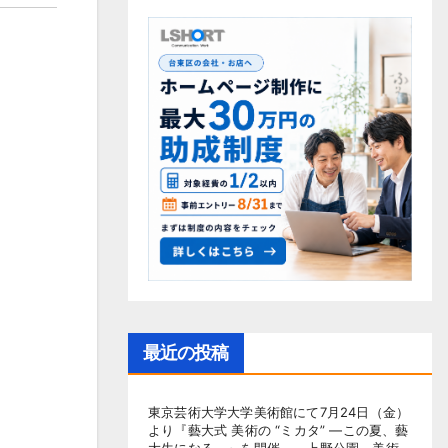
最近の投稿
東京芸術大学大学美術館にて7月24日（金）
より『藝大式 美術の “ミカタ” ―この夏、藝