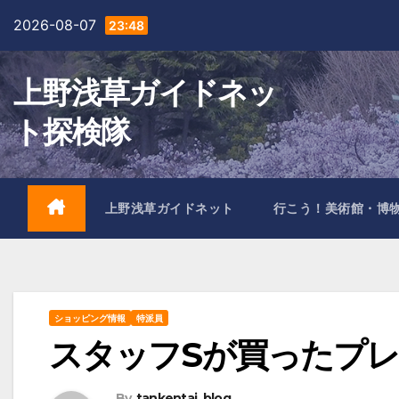
Skip
2026-08-07
23:48
to
content
上野浅草ガイドネッ
ト探検隊
上野浅草ガイドネット
行こう！美術館・博
ショッピング情報
特派員
スタッフSが買ったプ
By
tankentai_blog