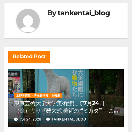
ビ
By
tankentai_blog
ゲ
ー
シ
ョ
ン
Related Post
上野美術館・博物館情報
特派員
東京芸術大学大学美術館にて7月24日
（金）より『藝大式 美術の “ミカタ” ―こ
の夏、藝大生になる―』を開催。 上野公
7月 24, 2026
TANKENTAI_BLOG
園 美術館・博物館 混雑情報他