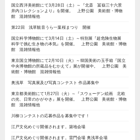
国立西洋美術館にて3月28日（土）～『北斎 冨嶽三十六景
井内コレクションより』を開催。 上野公園 美術館・博物
館 混雑情報他
第22回 浅草観音うら一葉桜まつり 開催
国立科学博物館にて3月14日（土）～特別展『超危険生物展
科学で挑む生き物の本気』を開催。 上野公園 美術館・博物
館 混雑情報他
東京国立博物館にて2月10日（火）～韓国美術の玉手箱『国立
中央博物館の所蔵品をむかえて』展が開催中。 上野公園 美
術館・博物館 混雑情報他
奥浅草 写真展及び写真コンテスト 作品募集中
東京都美術館にて1月27日（火）～『スウェーデン絵画 北欧
の光、日常のかがやき』展を開催。 上野公園 美術館・博物
館 混雑情報他
川柳コンテストの応募作品を募集中です！
江戸文化めぐり開催されます。築地会場
江戸文化めぐり開催されます。雷門会場 奥浅草会場