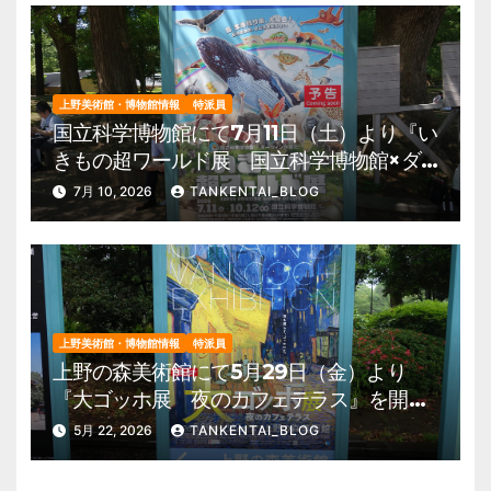
上野美術館・博物館情報
特派員
国立科学博物館にて7月11日（土）より『い
きもの超ワールド展 国立科学博物館×ダ
ーウィンが来た！』を開催。 上野公園
7月 10, 2026
TANKENTAI_BLOG
美術館・博物館 混雑情報他
上野美術館・博物館情報
特派員
上野の森美術館にて5月29日（金）より
『大ゴッホ展 夜のカフェテラス』を開
催。 上野公園 美術館・博物館 混雑情
5月 22, 2026
TANKENTAI_BLOG
報他