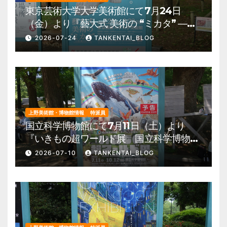
東京芸術大学大学美術館にて7月24日
（金）より『藝大式 美術の “ミカタ” ―こ
の夏、藝大生になる―』を開催。 上野公
2026-07-24
TANKENTAI_BLOG
園 美術館・博物館 混雑情報他
上野美術館・博物館情報
特派員
国立科学博物館にて7月11日（土）より
『いきもの超ワールド展 国立科学博物館
×ダーウィンが来た！』を開催。 上野公
2026-07-10
TANKENTAI_BLOG
園 美術館・博物館 混雑情報他