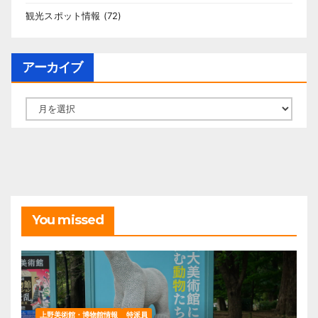
観光スポット情報
(72)
アーカイブ
ア
ー
カ
イ
ブ
You missed
上野美術館・博物館情報
特派員