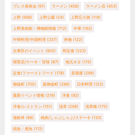
プレス発表会
(91)
ラーメン
(458)
ラーメン店
(453)
上野
(698)
上野公園
(24)
上野広小路
(119)
上野美術館・博物館情報
(712)
中華
(192)
中華料理/中国料理
(337)
丼物
(122)
台東区のイベント
(902)
和定食
(223)
喫茶店/ケーキ・甘味
(87)
地元ネタ
(115)
定食/ファーストフード
(178)
居酒屋
(296)
御徒町
(705)
新御徒町
(286)
日本料理
(122)
最新イベント情報
(219)
洋食
(92)
洋食/レストラン
(151)
浅草
(298)
浅草橋
(175)
海鮮丼
(88)
焼肉/しゃぶしゃぶ/ステーキ
(133)
焼魚・煮魚
(112)