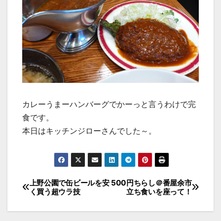
カレーうまーハンバーグでかーっと言うわけで完
食です。
本日はキッチンジローさんでした～。
投
上野公園で缶ビールを安
500円ちらし＠番屋余市
く買う超ウラ技
立ち食いを座って！
稿
ナ