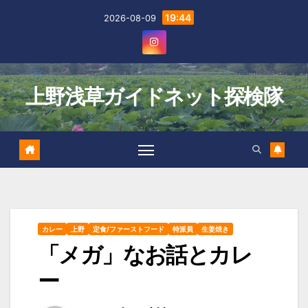
Skip
19:44
2026-08-09
to
content
上野浅草ガイドネット探検隊
カレー
上野
定食/ファーストフード
特派員
生姜焼き
「メガ」なお話とカレ
ー