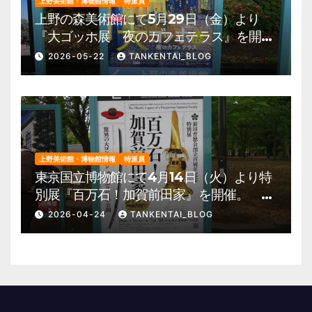
上野美術館・博物館情報
特派員
上野の森美術館にて5月29日（金）より
『大ゴッホ展 夜のカフェテラス』を開
催。 上野公園 美術館・博物館 混雑情
2026-05-22
TANKENTAI_BLOG
報他
上野美術館・博物館情報
特派員
東京国立博物館にて4月14日（火）より特
別展『百万石！加賀前田家』を開催。 上
野公園 美術館・博物館 混雑情報他
2026-04-24
TANKENTAI_BLOG