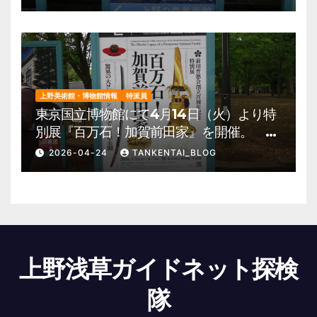
報他
上野美術館・博物館情報
特派員
東京国立博物館にて4月14日（火）より特
別展『百万石！加賀前田家』を開催。 上
野公園 美術館・博物館 混雑情報他
2026-04-24
TANKENTAI_BLOG
上野浅草ガイドネット探検
隊