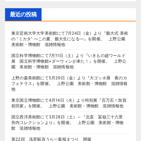
最近の投稿
東京芸術大学大学美術館にて7月24日（金）より『藝大式 美術
の “ミカタ” ―この夏、藝大生になる―』を開催。 上野公園
美術館・博物館 混雑情報他
国立科学博物館にて7月11日（土）より『いきもの超ワールド
展 国立科学博物館×ダーウィンが来た！』を開催。 上野公
園 美術館・博物館 混雑情報他
上野の森美術館にて5月29日（金）より『大ゴッホ展 夜のカ
フェテラス』を開催。 上野公園 美術館・博物館 混雑情報
他
東京国立博物館にて4月14日（火）より特別展『百万石！加賀
前田家』を開催。 上野公園 美術館・博物館 混雑情報他
国立西洋美術館にて3月28日（土）～『北斎 冨嶽三十六景
井内コレクションより』を開催。 上野公園 美術館・博物
館 混雑情報他
第22回 浅草観音うら一葉桜まつり 開催