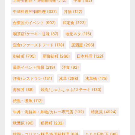
上野美術館・博物館情報
(712)
中華
(192)
中華料理/中国料理
(337)
丼物
(122)
台東区のイベント
(902)
和定食
(223)
喫茶店/ケーキ・甘味
(87)
地元ネタ
(115)
定食/ファーストフード
(178)
居酒屋
(296)
御徒町
(705)
新御徒町
(286)
日本料理
(122)
最新イベント情報
(219)
洋食
(92)
洋食/レストラン
(151)
浅草
(298)
浅草橋
(175)
海鮮丼
(88)
焼肉/しゃぶしゃぶ/ステーキ
(133)
焼魚・煮魚
(112)
牛丼・海鮮丼・丼物/カレー専門店
(132)
特派員
(4924)
秋葉原
(90)
稲荷町
(232)
韓国・コリアン料理/多国籍料理
(88)
５００円以下
(98)