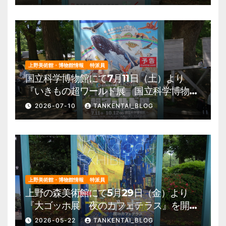
園 美術館・博物館 混雑情報他
上野美術館・博物館情報
特派員
国立科学博物館にて7月11日（土）より
『いきもの超ワールド展 国立科学博物館
×ダーウィンが来た！』を開催。 上野公
2026-07-10
TANKENTAI_BLOG
園 美術館・博物館 混雑情報他
上野美術館・博物館情報
特派員
上野の森美術館にて5月29日（金）より
『大ゴッホ展 夜のカフェテラス』を開
催。 上野公園 美術館・博物館 混雑情
2026-05-22
TANKENTAI_BLOG