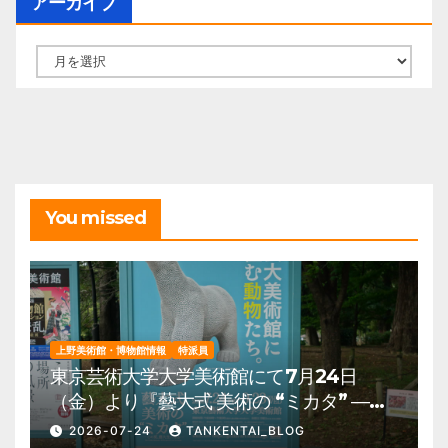
アーカイブ
ア
ー
カ
イ
ブ
You missed
上野美術館・博物館情報
特派員
東京芸術大学大学美術館にて7月24日
（金）より『藝大式 美術の “ミカタ” ―こ
の夏、藝大生になる―』を開催。 上野公
2026-07-24
TANKENTAI_BLOG