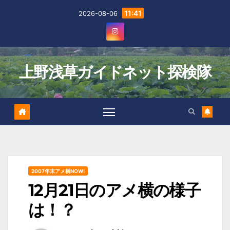
Skip
11:41
2026-08-06
to
content
上野浅草ガイドネット探検隊
2007年末アメ横NOW!
12月21日のアメ横の様子
は！？