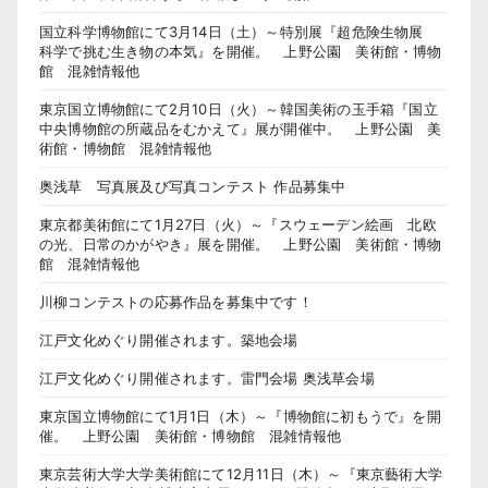
国立科学博物館にて3月14日（土）～特別展『超危険生物展
科学で挑む生き物の本気』を開催。 上野公園 美術館・博物
館 混雑情報他
東京国立博物館にて2月10日（火）～韓国美術の玉手箱『国立
中央博物館の所蔵品をむかえて』展が開催中。 上野公園 美
術館・博物館 混雑情報他
奥浅草 写真展及び写真コンテスト 作品募集中
東京都美術館にて1月27日（火）～『スウェーデン絵画 北欧
の光、日常のかがやき』展を開催。 上野公園 美術館・博物
館 混雑情報他
川柳コンテストの応募作品を募集中です！
江戸文化めぐり開催されます。築地会場
江戸文化めぐり開催されます。雷門会場 奥浅草会場
東京国立博物館にて1月1日（木）～『博物館に初もうで』を開
催。 上野公園 美術館・博物館 混雑情報他
東京芸術大学大学美術館にて12月11日（木）～『東京藝術大学