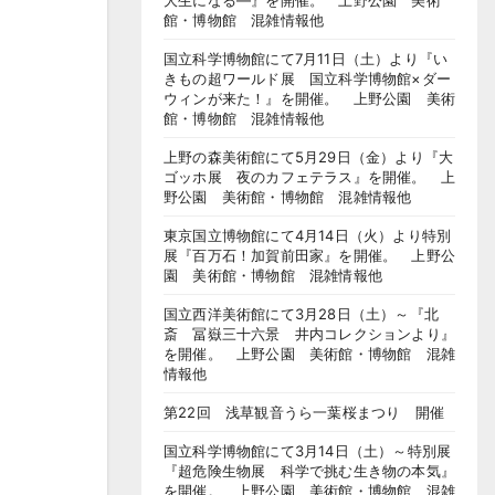
大生になる―』を開催。 上野公園 美術
館・博物館 混雑情報他
国立科学博物館にて7月11日（土）より『い
きもの超ワールド展 国立科学博物館×ダー
ウィンが来た！』を開催。 上野公園 美術
館・博物館 混雑情報他
上野の森美術館にて5月29日（金）より『大
ゴッホ展 夜のカフェテラス』を開催。 上
野公園 美術館・博物館 混雑情報他
東京国立博物館にて4月14日（火）より特別
展『百万石！加賀前田家』を開催。 上野公
園 美術館・博物館 混雑情報他
国立西洋美術館にて3月28日（土）～『北
斎 冨嶽三十六景 井内コレクションより』
を開催。 上野公園 美術館・博物館 混雑
情報他
第22回 浅草観音うら一葉桜まつり 開催
国立科学博物館にて3月14日（土）～特別展
『超危険生物展 科学で挑む生き物の本気』
を開催。 上野公園 美術館・博物館 混雑