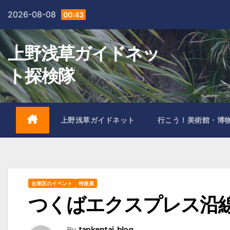
Skip
2026-08-08
00:43
to
content
上野浅草ガイドネッ
ト探検隊
上野浅草ガイドネット
行こう！美術館・博
台東区のイベント
特派員
つくばエクスプレス沿線サ
By
tankentai_blog