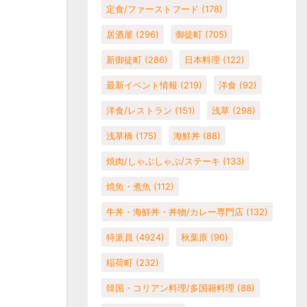
定食/ファーストフード
(178)
居酒屋
(296)
御徒町
(705)
新御徒町
(286)
日本料理
(122)
最新イベント情報
(219)
洋食
(92)
洋食/レストラン
(151)
浅草
(298)
浅草橋
(175)
海鮮丼
(88)
焼肉/しゃぶしゃぶ/ステーキ
(133)
焼魚・煮魚
(112)
牛丼・海鮮丼・丼物/カレー専門店
(132)
特派員
(4924)
秋葉原
(90)
稲荷町
(232)
韓国・コリアン料理/多国籍料理
(88)