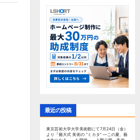
最近の投稿
東京芸術大学大学美術館にて7月24日（金）
より『藝大式 美術の “ミカタ” ―この夏、藝