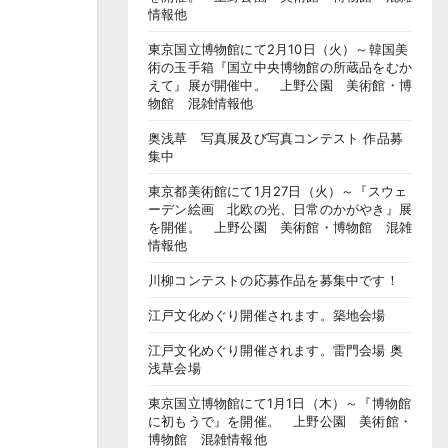
情報他
東京国立博物館にて2月10日（火）～韓国美
術の玉手箱『国立中央博物館の所蔵品をむか
えて』展が開催中。 上野公園 美術館・博
物館 混雑情報他
奥浅草 写真展及び写真コンテスト 作品募
集中
東京都美術館にて1月27日（火）～『スウェ
ーデン絵画 北欧の光、日常のかがやき』展
を開催。 上野公園 美術館・博物館 混雑
情報他
川柳コンテストの応募作品を募集中です！
江戸文化めぐり開催されます。築地会場
江戸文化めぐり開催されます。雷門会場 奥
浅草会場
東京国立博物館にて1月1日（木）～『博物館
に初もうで』を開催。 上野公園 美術館・
博物館 混雑情報他