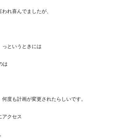
言われ喜んでましたが、
！っというときには
のは
。何度も計画が変更されたらしいです。
にアクセス
。