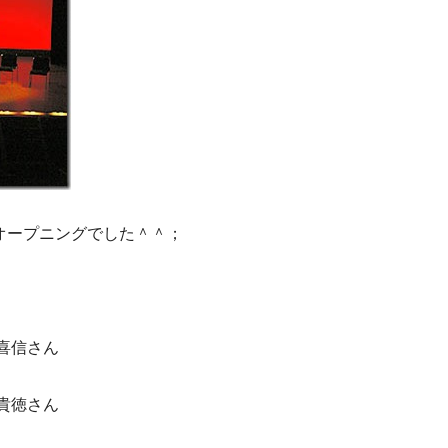
オープニングでした＾＾；
 喜信さん
木貴徳さん