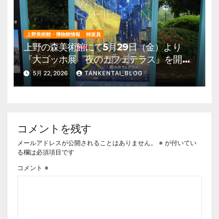
上野美術館・博物館情報
特派員
上野の森美術館にて5月29日（金）より
『大ゴッホ展 夜のカフェテラス』を開
催。 上野公園 美術館・博物館 混雑情
5月 22, 2026
TANKENTAI_BLOG
報他
コメントを残す
メールアドレスが公開されることはありません。
※
が付いてい
る欄は必須項目です
コメント
※