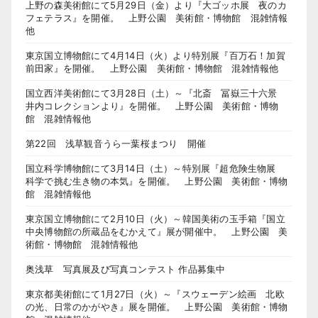
上野の森美術館にて5月29日（金）より『大ゴッホ展 夜のカ
フェテラス』を開催。 上野公園 美術館・博物館 混雑情報
他
東京国立博物館にて4月14日（火）より特別展『百万石！加賀
前田家』を開催。 上野公園 美術館・博物館 混雑情報他
国立西洋美術館にて3月28日（土）～『北斎 冨嶽三十六景
井内コレクションより』を開催。 上野公園 美術館・博物
館 混雑情報他
第22回 浅草観音うら一葉桜まつり 開催
国立科学博物館にて3月14日（土）～特別展『超危険生物展
科学で挑む生き物の本気』を開催。 上野公園 美術館・博物
館 混雑情報他
東京国立博物館にて2月10日（火）～韓国美術の玉手箱『国立
中央博物館の所蔵品をむかえて』展が開催中。 上野公園 美
術館・博物館 混雑情報他
奥浅草 写真展及び写真コンテスト 作品募集中
東京都美術館にて1月27日（火）～『スウェーデン絵画 北欧
の光、日常のかがやき』展を開催。 上野公園 美術館・博物