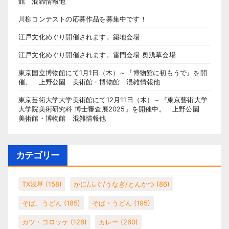
館 混雑情報他
川柳コンテストの応募作品を募集中です！
江戸文化めぐり開催されます。築地会場
江戸文化めぐり開催されます。雷門会場 奥浅草会場
東京国立博物館にて1月1日（木）～『博物館に初もうで』を開
催。 上野公園 美術館・博物館 混雑情報他
東京芸術大学大学美術館にて12月11日（木）～『東京藝術大学
大学院美術研究科 博士審査展2025』を開催中。 上野公園
美術館・博物館 混雑情報他
カテゴリー
TX浅草
(158)
かに/ふぐ/うなぎ/とんかつ
(86)
そば、うどん
(185)
そば・うどん
(195)
カツ・コロッケ
(128)
カレー
(260)