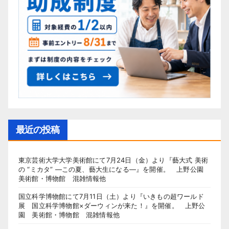
最近の投稿
東京芸術大学大学美術館にて7月24日（金）より『藝大式 美術
の “ミカタ” ―この夏、藝大生になる―』を開催。 上野公園
美術館・博物館 混雑情報他
国立科学博物館にて7月11日（土）より『いきもの超ワールド
展 国立科学博物館×ダーウィンが来た！』を開催。 上野公
園 美術館・博物館 混雑情報他