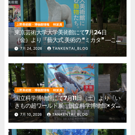
上野美術館・博物館情報
特派員
東京芸術大学大学美術館にて7月24日
（金）より『藝大式 美術の “ミカタ” ―こ
の夏、藝大生になる―』を開催。 上野公
7月 24, 2026
TANKENTAI_BLOG
園 美術館・博物館 混雑情報他
上野美術館・博物館情報
特派員
国立科学博物館にて7月11日（土）より『い
きもの超ワールド展 国立科学博物館×ダ
ーウィンが来た！』を開催。 上野公園
7月 10, 2026
TANKENTAI_BLOG
美術館・博物館 混雑情報他