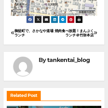
投
御徒町で、さかなや道場
焼肉食べ放題！まんぷく
ランチ
ランチ＠竹弥本店
稿
ナ
ビ
By
tankentai_blog
ゲ
ー
シ
ョ
ン
Related Post