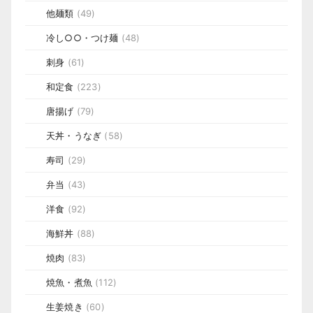
他麺類
(49)
冷し○○・つけ麺
(48)
刺身
(61)
和定食
(223)
唐揚げ
(79)
天丼・うなぎ
(58)
寿司
(29)
弁当
(43)
洋食
(92)
海鮮丼
(88)
焼肉
(83)
焼魚・煮魚
(112)
生姜焼き
(60)