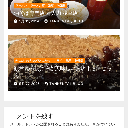
ラーメン
ラーメン店
浅草
特派員
油そば専門店 万人力 浅草店
2月 12, 2024
TANKENTAI_BLOG
かに/ふぐ/うなぎ/とんかつ
フライ
浅草
特派員
観音裏の揚げ物が美味しいお店｜ら・せら
ん
9月 27, 2023
TANKENTAI_BLOG
コメントを残す
メールアドレスが公開されることはありません。
※
が付いてい