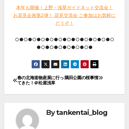
本年も開催！上野・浅草ガイドネット交流会！
お花見企画第2弾！ 花見交流会 ご参加はお気軽に
どうぞ！
○●○●○●○●○●○●○●○●○●○●○●○
●○●○●○●○●○●○●
投
春の北海道物産展に行っ
隅田公園の桜事情
てきた！＠松屋浅草
稿
ナ
ビ
By
tankentai_blog
ゲ
ー