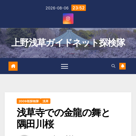
Skip
23:52
2026-08-06
to
content
上野浅草ガイドネット探検隊
2009桜探検隊
浅草
浅草寺での金龍の舞と
隅田川桜