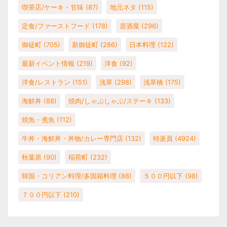
喫茶店/ケーキ・甘味
(87)
地元ネタ
(115)
定食/ファーストフード
(178)
居酒屋
(296)
御徒町
(705)
新御徒町
(286)
日本料理
(122)
最新イベント情報
(219)
洋食
(92)
洋食/レストラン
(151)
浅草
(298)
浅草橋
(175)
海鮮丼
(88)
焼肉/しゃぶしゃぶ/ステーキ
(133)
焼魚・煮魚
(112)
牛丼・海鮮丼・丼物/カレー専門店
(132)
特派員
(4924)
秋葉原
(90)
稲荷町
(232)
韓国・コリアン料理/多国籍料理
(88)
５００円以下
(98)
７００円以下
(210)