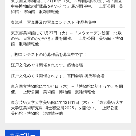
東京国立博物館にて2月10日（火）～韓国美術の玉手箱『国立
中央博物館の所蔵品をむかえて』展が開催中。 上野公園 美
術館・博物館 混雑情報他
奥浅草 写真展及び写真コンテスト 作品募集中
東京都美術館にて1月27日（火）～『スウェーデン絵画 北欧
の光、日常のかがやき』展を開催。 上野公園 美術館・博物
館 混雑情報他
川柳コンテストの応募作品を募集中です！
江戸文化めぐり開催されます。築地会場
江戸文化めぐり開催されます。雷門会場 奥浅草会場
東京国立博物館にて1月1日（木）～『博物館に初もうで』を開
催。 上野公園 美術館・博物館 混雑情報他
東京芸術大学大学美術館にて12月11日（木）～『東京藝術大学
大学院美術研究科 博士審査展2025』を開催中。 上野公園
美術館・博物館 混雑情報他
カテゴリー