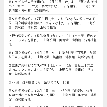
東京芸術大学大学美術館にて7月24日（金）より『藝大式 美術
の “ミカタ” ―この夏、藝大生になる―』を開催。 上野公園
美術館・博物館 混雑情報他
国立科学博物館にて7月11日（土）より『いきもの超ワールド
展 国立科学博物館×ダーウィンが来た！』を開催。 上野公
園 美術館・博物館 混雑情報他
上野の森美術館にて5月29日（金）より『大ゴッホ展 夜のカ
フェテラス』を開催。 上野公園 美術館・博物館 混雑情報
他
東京国立博物館にて4月14日（火）より特別展『百万石！加賀
前田家』を開催。 上野公園 美術館・博物館 混雑情報他
国立西洋美術館にて3月28日（土）～『北斎 冨嶽三十六景
井内コレクションより』を開催。 上野公園 美術館・博物
館 混雑情報他
第22回 浅草観音うら一葉桜まつり 開催
国立科学博物館にて3月14日（土）～特別展『超危険生物展
科学で挑む生き物の本気』を開催。 上野公園 美術館・博物
館 混雑情報他