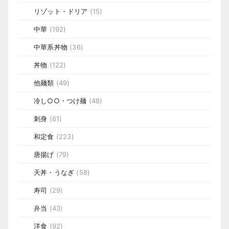
リゾット・ドリア
(15)
中華
(192)
中華系丼物
(36)
丼物
(122)
他麺類
(49)
冷し○○・つけ麺
(48)
刺身
(61)
和定食
(223)
唐揚げ
(79)
天丼・うなぎ
(58)
寿司
(29)
弁当
(43)
洋食
(92)