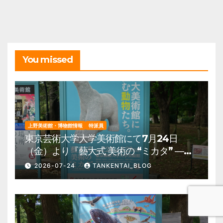
イ
ブ
You missed
上野美術館・博物館情報
特派員
東京芸術大学大学美術館にて7月24日
（金）より『藝大式 美術の “ミカタ” ―こ
の夏、藝大生になる―』を開催。 上野公
2026-07-24
TANKENTAI_BLOG
園 美術館・博物館 混雑情報他