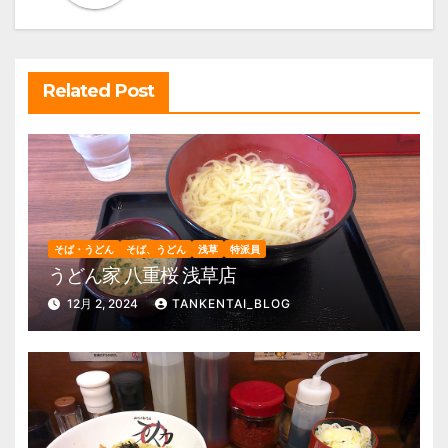
シ
ョ
ン
Related Post
そば・うどん
そば、うどん
浅草
特派員
うどん家 八重桜 浅草店
12月 2, 2024
TANKENTAI_BLOG