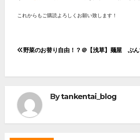
これからもご購読よろしくお願い致します！
投
野菜のお替り自由！？＠【浅草】麺屋 ぶん
稿
ナ
ビ
By
tankentai_blog
ゲ
ー
シ
ョ