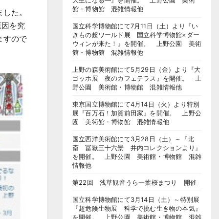
大生になる―』を開催。 上野公園 美術
館・博物館 混雑情報他
ました。
原因を究
国立科学博物館にて7月11日（土）より『い
きもの超ワールド展 国立科学博物館×ダー
ますので
ウィンが来た！』を開催。 上野公園 美術
館・博物館 混雑情報他
上野の森美術館にて5月29日（金）より『大
ゴッホ展 夜のカフェテラス』を開催。 上
野公園 美術館・博物館 混雑情報他
東京国立博物館にて4月14日（火）より特別
展『百万石！加賀前田家』を開催。 上野公
園 美術館・博物館 混雑情報他
国立西洋美術館にて3月28日（土）～『北
斎 冨嶽三十六景 井内コレクションより』
を開催。 上野公園 美術館・博物館 混雑
情報他
第22回 浅草観音うら一葉桜まつり 開催
国立科学博物館にて3月14日（土）～特別展
『超危険生物展 科学で挑む生き物の本気』
を開催。 上野公園 美術館・博物館 混雑