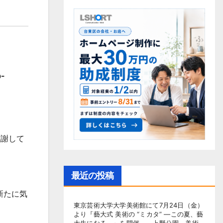
p-
感謝して
最近の投稿
新たに気
東京芸術大学大学美術館にて7月24日（金）
より『藝大式 美術の “ミカタ” ―この夏、藝