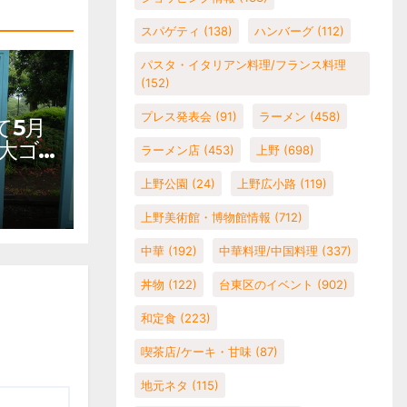
スパゲティ
(138)
ハンバーグ
(112)
パスタ・イタリアン料理/フランス料理
(152)
プレス発表会
(91)
ラーメン
(458)
て5月
大ゴ
ラーメン店
(453)
上野
(698)
ェテ
上野公園
(24)
上野広小路
(119)
上野公
館 混
上野美術館・博物館情報
(712)
中華
(192)
中華料理/中国料理
(337)
丼物
(122)
台東区のイベント
(902)
和定食
(223)
喫茶店/ケーキ・甘味
(87)
地元ネタ
(115)