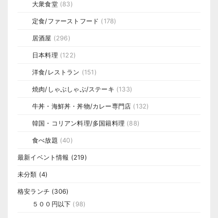
大衆食堂
(83)
定食/ファーストフード
(178)
居酒屋
(296)
日本料理
(122)
洋食/レストラン
(151)
焼肉/しゃぶしゃぶ/ステーキ
(133)
牛丼・海鮮丼・丼物/カレー専門店
(132)
韓国・コリアン料理/多国籍料理
(88)
食べ放題
(40)
最新イベント情報
(219)
未分類
(4)
格安ランチ
(306)
５００円以下
(98)