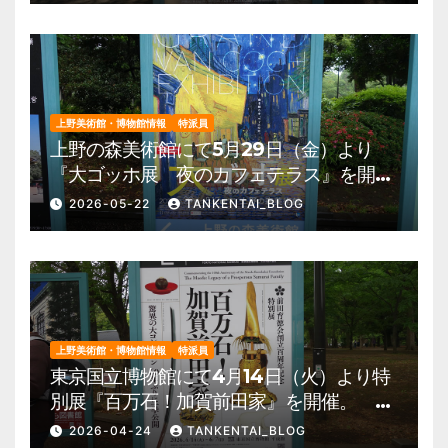
上野美術館・博物館情報
特派員
上野の森美術館にて5月29日（金）より
『大ゴッホ展 夜のカフェテラス』を開
催。 上野公園 美術館・博物館 混雑情
2026-05-22
TANKENTAI_BLOG
報他
上野美術館・博物館情報
特派員
東京国立博物館にて4月14日（火）より特
別展『百万石！加賀前田家』を開催。 上
野公園 美術館・博物館 混雑情報他
2026-04-24
TANKENTAI_BLOG