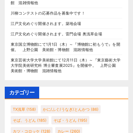
館 混雑情報他
川柳コンテストの応募作品を募集中です！
江戸文化めぐり開催されます。築地会場
江戸文化めぐり開催されます。雷門会場 奥浅草会場
東京国立博物館にて1月1日（木）～『博物館に初もうで』を開
催。 上野公園 美術館・博物館 混雑情報他
東京芸術大学大学美術館にて12月11日（木）～『東京藝術大学
大学院美術研究科 博士審査展2025』を開催中。 上野公園
美術館・博物館 混雑情報他
カテゴリー
TX浅草
(158)
かに/ふぐ/うなぎ/とんかつ
(86)
そば、うどん
(185)
そば・うどん
(195)
カツ・コロッケ
(128)
カレー
(260)