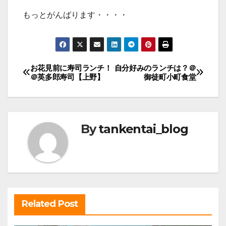
もっとがんばります・・・・
投
お花見前に寿司ランチ！
自分好みのランチは？＠
＠英多郎寿司【上野】
御徒町小町食堂
稿
ナ
ビ
By
tankentai_blog
ゲ
ー
シ
ョ
ン
Related Post