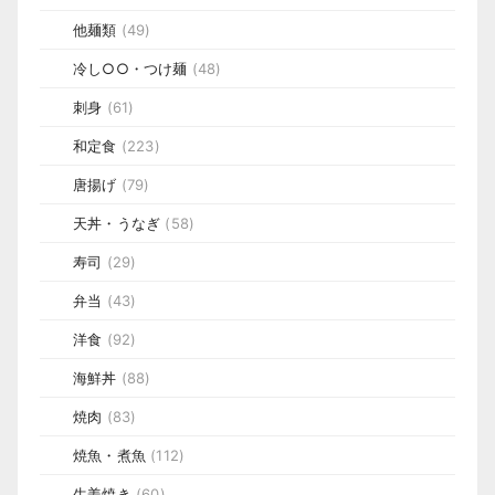
他麺類
(49)
冷し○○・つけ麺
(48)
刺身
(61)
和定食
(223)
唐揚げ
(79)
天丼・うなぎ
(58)
寿司
(29)
弁当
(43)
洋食
(92)
海鮮丼
(88)
焼肉
(83)
焼魚・煮魚
(112)
生姜焼き
(60)