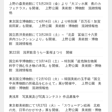
上野の森美術館にて5月29日（金）より『大ゴッホ展 夜のカ
フェテラス』を開催。 上野公園 美術館・博物館 混雑情報
他
東京国立博物館にて4月14日（火）より特別展『百万石！加賀
前田家』を開催。 上野公園 美術館・博物館 混雑情報他
国立西洋美術館にて3月28日（土）～『北斎 冨嶽三十六景
井内コレクションより』を開催。 上野公園 美術館・博物
館 混雑情報他
第22回 浅草観音うら一葉桜まつり 開催
国立科学博物館にて3月14日（土）～特別展『超危険生物展
科学で挑む生き物の本気』を開催。 上野公園 美術館・博物
館 混雑情報他
東京国立博物館にて2月10日（火）～韓国美術の玉手箱『国立
中央博物館の所蔵品をむかえて』展が開催中。 上野公園 美
術館・博物館 混雑情報他
奥浅草 写真展及び写真コンテスト 作品募集中
東京都美術館にて1月27日（火）～『スウェーデン絵画 北欧
の光、日常のかがやき』展を開催。 上野公園 美術館・博物