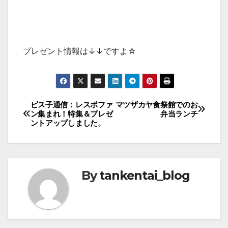
プレゼント情報は↓↓ですよ☆
投
ビス子通信：レスポファ
マツザカヤ食祭館でのお
ン集まれ！特集＆プレゼ
弁当ランチ
稿
ントアップしました。
ナ
ビ
ゲ
By
tankentai_blog
ー
シ
ョ