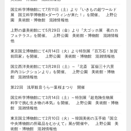
国立科学博物館にて7月11日（土）より『いきもの超ワールド
展 国立科学博物館×ダーウィンが来た！』を開催。 上野公
園 美術館・博物館 混雑情報他
上野の森美術館にて5月29日（金）より『大ゴッホ展 夜のカ
フェテラス』を開催。 上野公園 美術館・博物館 混雑情報
他
東京国立博物館にて4月14日（火）より特別展『百万石！加賀
前田家』を開催。 上野公園 美術館・博物館 混雑情報他
国立西洋美術館にて3月28日（土）～『北斎 冨嶽三十六景
井内コレクションより』を開催。 上野公園 美術館・博物
館 混雑情報他
第22回 浅草観音うら一葉桜まつり 開催
国立科学博物館にて3月14日（土）～特別展『超危険生物展
科学で挑む生き物の本気』を開催。 上野公園 美術館・博物
館 混雑情報他
東京国立博物館にて2月10日（火）～韓国美術の玉手箱『国立
中央博物館の所蔵品をむかえて』展が開催中。 上野公園 美
術館・博物館 混雑情報他