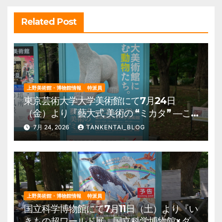
ン
Related Post
上野美術館・博物館情報
特派員
東京芸術大学大学美術館にて7月24日
（金）より『藝大式 美術の “ミカタ” ―こ
の夏、藝大生になる―』を開催。 上野公
7月 24, 2026
TANKENTAI_BLOG
園 美術館・博物館 混雑情報他
上野美術館・博物館情報
特派員
国立科学博物館にて7月11日（土）より『い
きもの超ワールド展 国立科学博物館×ダ