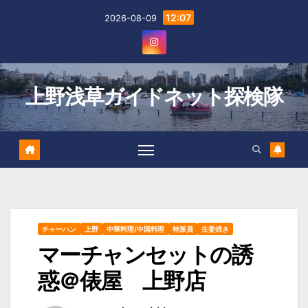
Skip
12:07
2026-08-09
to
content
上野浅草ガイドネット探検隊
チャーハン
上野
中華料理/中国料理
特派員
生姜焼き
マーチャンセットの誘
惑＠俵屋 上野店