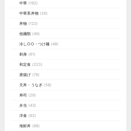
中華
(192)
中華系丼物
(36)
丼物
(122)
他麺類
(49)
冷し○○・つけ麺
(48)
刺身
(61)
和定食
(223)
唐揚げ
(79)
天丼・うなぎ
(58)
寿司
(29)
弁当
(43)
洋食
(92)
海鮮丼
(88)