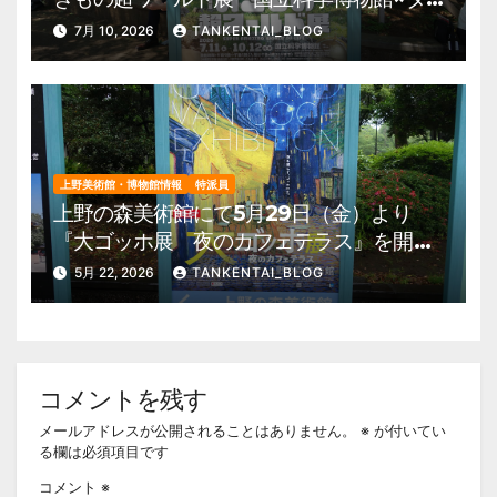
ーウィンが来た！』を開催。 上野公園
7月 10, 2026
TANKENTAI_BLOG
美術館・博物館 混雑情報他
上野美術館・博物館情報
特派員
上野の森美術館にて5月29日（金）より
『大ゴッホ展 夜のカフェテラス』を開
催。 上野公園 美術館・博物館 混雑情
5月 22, 2026
TANKENTAI_BLOG
報他
コメントを残す
メールアドレスが公開されることはありません。
※
が付いてい
る欄は必須項目です
コメント
※