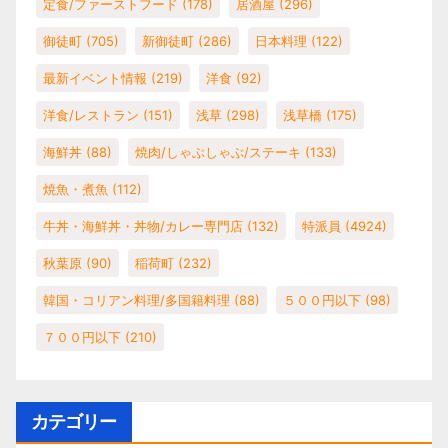
定食/ファーストフード
(178)
居酒屋
(296)
御徒町
(705)
新御徒町
(286)
日本料理
(122)
最新イベント情報
(219)
洋食
(92)
洋食/レストラン
(151)
浅草
(298)
浅草橋
(175)
海鮮丼
(88)
焼肉/しゃぶしゃぶ/ステーキ
(133)
焼魚・煮魚
(112)
牛丼・海鮮丼・丼物/カレー専門店
(132)
特派員
(4924)
秋葉原
(90)
稲荷町
(232)
韓国・コリアン料理/多国籍料理
(88)
５００円以下
(98)
７００円以下
(210)
カテゴリー