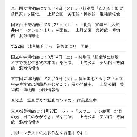
東京国立博物館にて4月14日（火）より特別展『百万石！加賀
前田家』を開催。 上野公園 美術館・博物館 混雑情報他
国立西洋美術館にて3月28日（土）～『北斎 冨嶽三十六景
井内コレクションより』を開催。 上野公園 美術館・博物
館 混雑情報他
第22回 浅草観音うら一葉桜まつり 開催
国立科学博物館にて3月14日（土）～特別展『超危険生物展
科学で挑む生き物の本気』を開催。 上野公園 美術館・博物
館 混雑情報他
東京国立博物館にて2月10日（火）～韓国美術の玉手箱『国立
中央博物館の所蔵品をむかえて』展が開催中。 上野公園 美
術館・博物館 混雑情報他
奥浅草 写真展及び写真コンテスト 作品募集中
東京都美術館にて1月27日（火）～『スウェーデン絵画 北欧
の光、日常のかがやき』展を開催。 上野公園 美術館・博物
館 混雑情報他
川柳コンテストの応募作品を募集中です！