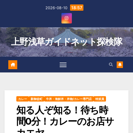
Skip
18:57
2026-08-10
to
content
上野浅草ガイドネット探検隊
カレー
新御徒町
牛丼・海鮮丼・丼物/カレー専門店
特派員
知る人ぞ知る！待ち時
間0分！カレーのお店サ
カエヤ