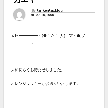
By
tankentai_blog
9月 29, 2009
ｺﾝﾁｨ━━━━━ヽ(●＾△＾)人(・▽・●)ノ
━━━━━ヮ！
大変長らくお待たせしました。
オレンジラッキーがお送りいたします。