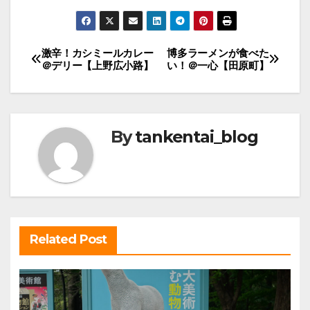
投
激辛！カシミールカレー
博多ラーメンが食べた
＠デリー【上野広小路】
い！＠一心【田原町】
稿
ナ
ビ
By
tankentai_blog
ゲ
ー
シ
ョ
ン
Related Post