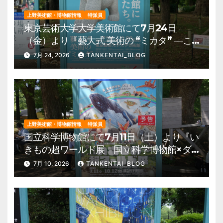
上野美術館・博物館情報
特派員
東京芸術大学大学美術館にて7月24日
（金）より『藝大式 美術の “ミカタ” ―こ
の夏、藝大生になる―』を開催。 上野公
7月 24, 2026
TANKENTAI_BLOG
園 美術館・博物館 混雑情報他
上野美術館・博物館情報
特派員
国立科学博物館にて7月11日（土）より『い
きもの超ワールド展 国立科学博物館×ダ
ーウィンが来た！』を開催。 上野公園
7月 10, 2026
TANKENTAI_BLOG
美術館・博物館 混雑情報他