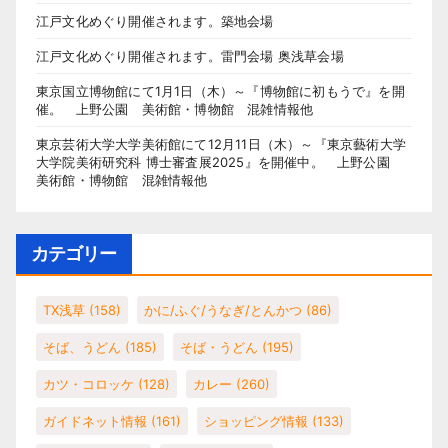
江戸文化めぐり開催されます。築地会場
江戸文化めぐり開催されます。雷門会場 奥浅草会場
東京国立博物館にて1月1日（木）～『博物館に初もうで』を開
催。 上野公園 美術館・博物館 混雑情報他
東京芸術大学大学美術館にて12月11日（木）～『東京藝術大学
大学院美術研究科 博士審査展2025』を開催中。 上野公園
美術館・博物館 混雑情報他
カテゴリー
TX浅草
(158)
かに/ふぐ/うなぎ/とんかつ
(86)
そば、うどん
(185)
そば・うどん
(195)
カツ・コロッケ
(128)
カレー
(260)
ガイドネット情報
(161)
ショッピング情報
(133)