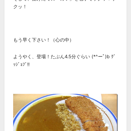
クッ！
もう早く下さい！（心の中）
ようやく、登場！たぶん4.5分ぐらい (*^ーﾟ)b ｸﾞ
ｯｼﾞｮﾌﾞ!!