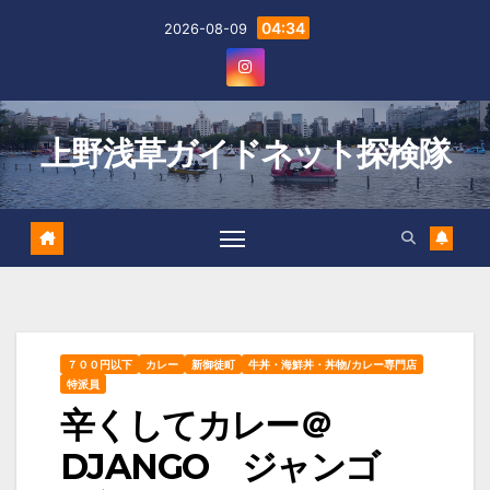
Skip
04:34
2026-08-09
to
content
上野浅草ガイドネット探検隊
７００円以下
カレー
新御徒町
牛丼・海鮮丼・丼物/カレー専門店
特派員
辛くしてカレー＠
DJANGO ジャンゴ