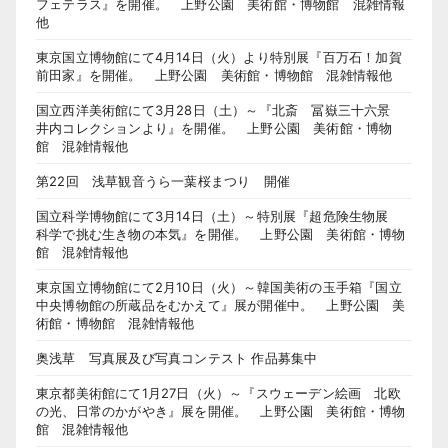
フェテラス』を開催。 上野公園 美術館・博物館 混雑情報
他
東京国立博物館にて4月14日（火）より特別展『百万石！加賀
前田家』を開催。 上野公園 美術館・博物館 混雑情報他
国立西洋美術館にて3月28日（土）～『北斎 冨嶽三十六景
井内コレクションより』を開催。 上野公園 美術館・博物
館 混雑情報他
第22回 浅草観音うら一葉桜まつり 開催
国立科学博物館にて3月14日（土）～特別展『超危険生物展
科学で挑む生き物の本気』を開催。 上野公園 美術館・博物
館 混雑情報他
東京国立博物館にて2月10日（火）～韓国美術の玉手箱『国立
中央博物館の所蔵品をむかえて』展が開催中。 上野公園 美
術館・博物館 混雑情報他
奥浅草 写真展及び写真コンテスト 作品募集中
東京都美術館にて1月27日（火）～『スウェーデン絵画 北欧
の光、日常のかがやき』展を開催。 上野公園 美術館・博物
館 混雑情報他