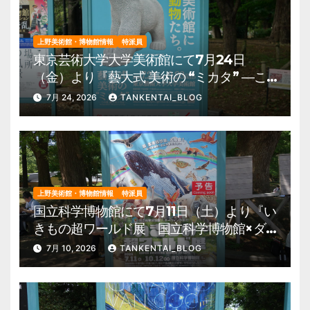
上野美術館・博物館情報
特派員
東京芸術大学大学美術館にて7月24日
（金）より『藝大式 美術の “ミカタ” ―こ
の夏、藝大生になる―』を開催。 上野公
7月 24, 2026
TANKENTAI_BLOG
園 美術館・博物館 混雑情報他
上野美術館・博物館情報
特派員
国立科学博物館にて7月11日（土）より『い
きもの超ワールド展 国立科学博物館×ダ
ーウィンが来た！』を開催。 上野公園
7月 10, 2026
TANKENTAI_BLOG
美術館・博物館 混雑情報他