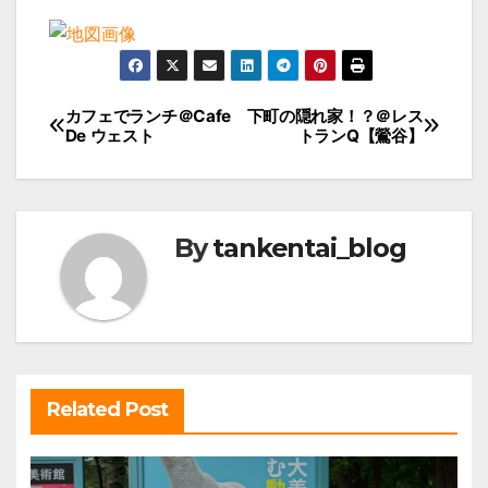
投
カフェでランチ＠Cafe
下町の隠れ家！？＠レス
De ウェスト
トランQ【鶯谷】
稿
ナ
ビ
By
tankentai_blog
ゲ
ー
シ
ョ
ン
Related Post