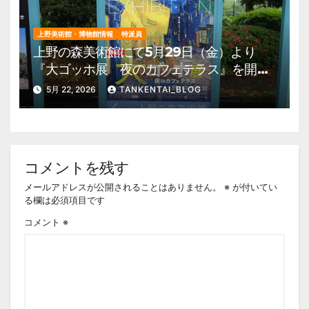
上野美術館・博物館情報
特派員
上野の森美術館にて5月29日（金）より
『大ゴッホ展 夜のカフェテラス』を開
催。 上野公園 美術館・博物館 混雑情
5月 22, 2026
TANKENTAI_BLOG
報他
コメントを残す
メールアドレスが公開されることはありません。
※
が付いてい
る欄は必須項目です
コメント
※