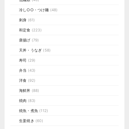
冷し○○・つけ麺
(48)
刺身
(61)
和定食
(223)
唐揚げ
(79)
天丼・うなぎ
(58)
寿司
(29)
弁当
(43)
洋食
(92)
海鮮丼
(88)
焼肉
(83)
焼魚・煮魚
(112)
生姜焼き
(60)