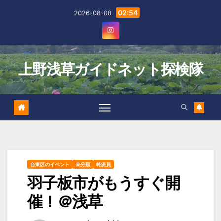
Skip
02:54
2026-08-08
to
content
上野浅草ガイドネット探検隊
台東区のイベント
未分類
特派員
羽子板市がもうすぐ開
催！＠浅草