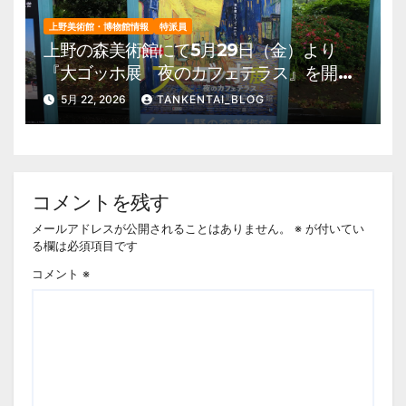
上野美術館・博物館情報
特派員
上野の森美術館にて5月29日（金）より
『大ゴッホ展 夜のカフェテラス』を開
催。 上野公園 美術館・博物館 混雑情
5月 22, 2026
TANKENTAI_BLOG
報他
コメントを残す
メールアドレスが公開されることはありません。
※
が付いてい
る欄は必須項目です
コメント
※