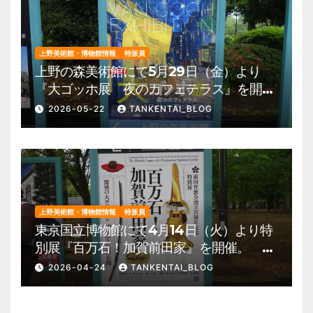
上野美術館・博物館情報
特派員
上野の森美術館にて5月29日（金）より
『大ゴッホ展 夜のカフェテラス』を開
催。 上野公園 美術館・博物館 混雑情
2026-05-22
TANKENTAI_BLOG
報他
上野美術館・博物館情報
特派員
東京国立博物館にて4月14日（火）より特
別展『百万石！加賀前田家』を開催。 上
野公園 美術館・博物館 混雑情報他
2026-04-24
TANKENTAI_BLOG