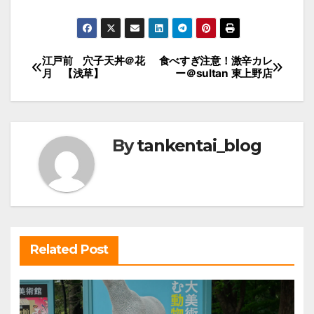
投
江戸前 穴子天丼＠花
食べすぎ注意！激辛カレ
月 【浅草】
ー＠sultan 東上野店
稿
ナ
ビ
By
tankentai_blog
ゲ
ー
シ
ョ
ン
Related Post