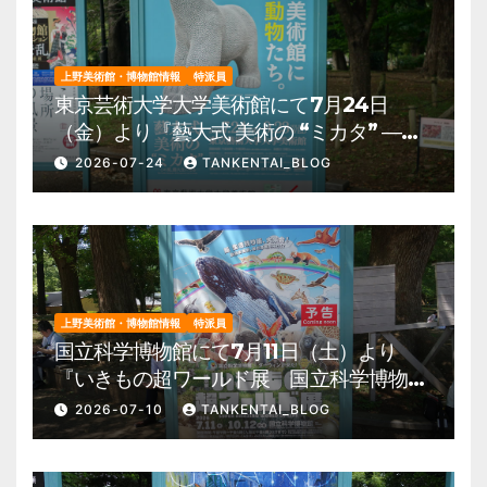
上野美術館・博物館情報
特派員
東京芸術大学大学美術館にて7月24日
（金）より『藝大式 美術の “ミカタ” ―こ
の夏、藝大生になる―』を開催。 上野公
2026-07-24
TANKENTAI_BLOG
園 美術館・博物館 混雑情報他
上野美術館・博物館情報
特派員
国立科学博物館にて7月11日（土）より
『いきもの超ワールド展 国立科学博物館
×ダーウィンが来た！』を開催。 上野公
2026-07-10
TANKENTAI_BLOG
園 美術館・博物館 混雑情報他