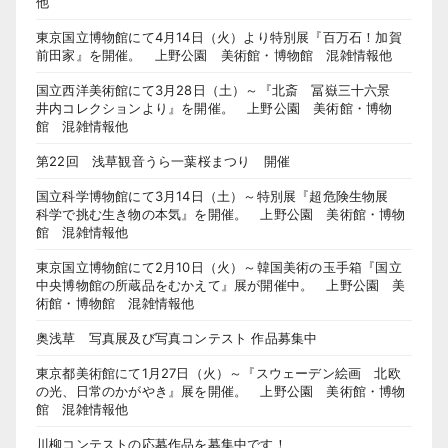
他
東京国立博物館にて4月14日（火）より特別展『百万石！加賀
前田家』を開催。 上野公園 美術館・博物館 混雑情報他
国立西洋美術館にて3月28日（土）～『北斎 冨嶽三十六景
井内コレクションより』を開催。 上野公園 美術館・博物
館 混雑情報他
第22回 浅草観音うら一葉桜まつり 開催
国立科学博物館にて3月14日（土）～特別展『超危険生物展
科学で挑む生き物の本気』を開催。 上野公園 美術館・博物
館 混雑情報他
東京国立博物館にて2月10日（火）～韓国美術の玉手箱『国立
中央博物館の所蔵品をむかえて』展が開催中。 上野公園 美
術館・博物館 混雑情報他
奥浅草 写真展及び写真コンテスト 作品募集中
東京都美術館にて1月27日（火）～『スウェーデン絵画 北欧
の光、日常のかがやき』展を開催。 上野公園 美術館・博物
館 混雑情報他
川柳コンテストの応募作品を募集中です！