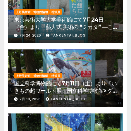
上野美術館・博物館情報
特派員
東京芸術大学大学美術館にて7月24日
（金）より『藝大式 美術の “ミカタ” ―こ
の夏、藝大生になる―』を開催。 上野公
7月 24, 2026
TANKENTAI_BLOG
園 美術館・博物館 混雑情報他
上野美術館・博物館情報
特派員
国立科学博物館にて7月11日（土）より『い
きもの超ワールド展 国立科学博物館×ダ
ーウィンが来た！』を開催。 上野公園
7月 10, 2026
TANKENTAI_BLOG
美術館・博物館 混雑情報他