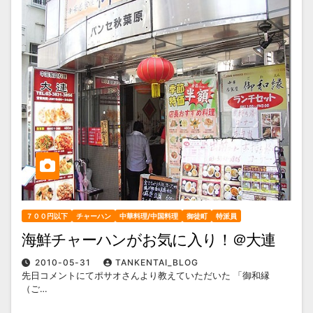
７００円以下
チャーハン
中華料理/中国料理
御徒町
特派員
海鮮チャーハンがお気に入り！＠大連
2010-05-31
TANKENTAI_BLOG
先日コメントにてポサオさんより教えていただいた 「御和縁
（ご…