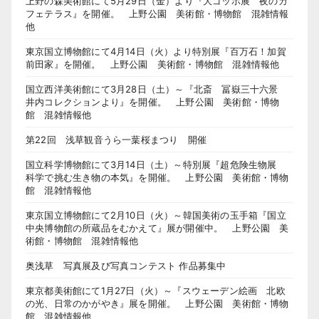
上野の森美術館にて5月29日（金）より『大ゴッホ展 夜のカ
フェテラス』を開催。 上野公園 美術館・博物館 混雑情報
他
東京国立博物館にて4月14日（火）より特別展『百万石！加賀
前田家』を開催。 上野公園 美術館・博物館 混雑情報他
国立西洋美術館にて3月28日（土）～『北斎 冨嶽三十六景
井内コレクションより』を開催。 上野公園 美術館・博物
館 混雑情報他
第22回 浅草観音うら一葉桜まつり 開催
国立科学博物館にて3月14日（土）～特別展『超危険生物展
科学で挑む生き物の本気』を開催。 上野公園 美術館・博物
館 混雑情報他
東京国立博物館にて2月10日（火）～韓国美術の玉手箱『国立
中央博物館の所蔵品をむかえて』展が開催中。 上野公園 美
術館・博物館 混雑情報他
奥浅草 写真展及び写真コンテスト 作品募集中
東京都美術館にて1月27日（火）～『スウェーデン絵画 北欧
の光、日常のかがやき』展を開催。 上野公園 美術館・博物
館 混雑情報他