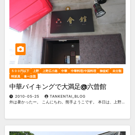
５００円以下
上野
上野広小路
中華
中華料理/中国料理
御徒町
未分類
特派員
食べ放題
中華バイキングで大満足@六曾館
2010-05-25
TANKENTAI_BLOG
外は暑かったー。 こんにちわ。熊手ようこです。 本日は、上野…