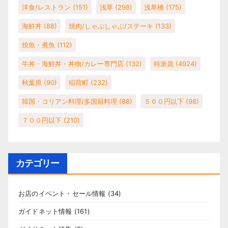
洋食/レストラン
(151)
浅草
(298)
浅草橋
(175)
海鮮丼
(88)
焼肉/しゃぶしゃぶ/ステーキ
(133)
焼魚・煮魚
(112)
牛丼・海鮮丼・丼物/カレー専門店
(132)
特派員
(4924)
秋葉原
(90)
稲荷町
(232)
韓国・コリアン料理/多国籍料理
(88)
５００円以下
(98)
７００円以下
(210)
カテゴリー
お店のイベント・セール情報
(34)
ガイドネット情報
(161)