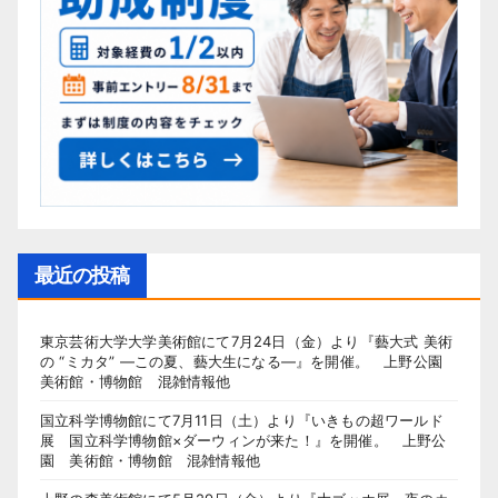
最近の投稿
東京芸術大学大学美術館にて7月24日（金）より『藝大式 美術
の “ミカタ” ―この夏、藝大生になる―』を開催。 上野公園
美術館・博物館 混雑情報他
国立科学博物館にて7月11日（土）より『いきもの超ワールド
展 国立科学博物館×ダーウィンが来た！』を開催。 上野公
園 美術館・博物館 混雑情報他