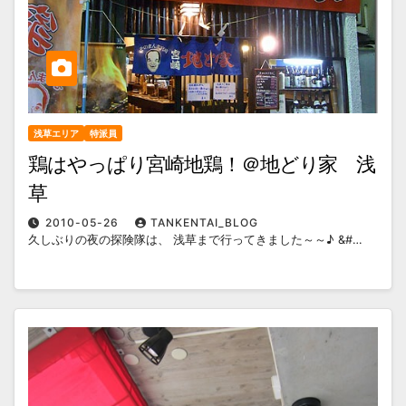
浅草エリア
特派員
鶏はやっぱり宮崎地鶏！＠地どり家 浅
草
2010-05-26
TANKENTAI_BLOG
久しぶりの夜の探険隊は、 浅草まで行ってきました～～♪ &#…