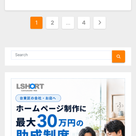
投
1
2
…
4
稿
の
ペ
ー
ジ
送
り