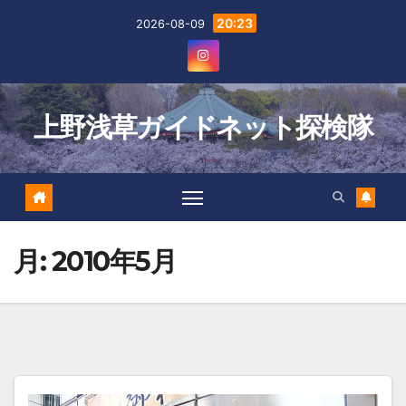
Skip
20:23
2026-08-09
to
content
上野浅草ガイドネット探検隊
月:
2010年5月