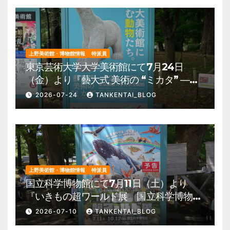
上野美術館・博物館情報
特派員
東京芸術大学大学美術館にて7月24日
（金）より『藝大式 美術の “ミカタ” ―こ
の夏、藝大生になる―』を開催。 上野公
2026-07-24
TANKENTAI_BLOG
園 美術館・博物館 混雑情報他
上野美術館・博物館情報
特派員
国立科学博物館にて7月11日（土）より
『いきもの超ワールド展 国立科学博物館
×ダーウィンが来た！』を開催。 上野公
2026-07-10
TANKENTAI_BLOG
園 美術館・博物館 混雑情報他