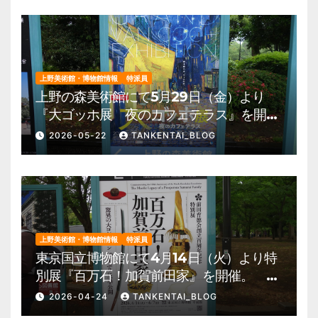
上野美術館・博物館情報
特派員
上野の森美術館にて5月29日（金）より
『大ゴッホ展 夜のカフェテラス』を開
催。 上野公園 美術館・博物館 混雑情
2026-05-22
TANKENTAI_BLOG
報他
上野美術館・博物館情報
特派員
東京国立博物館にて4月14日（火）より特
別展『百万石！加賀前田家』を開催。 上
野公園 美術館・博物館 混雑情報他
2026-04-24
TANKENTAI_BLOG