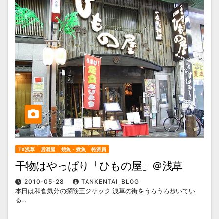
TX浅草
居酒屋
焼魚・煮魚
特派員
干物はやっぱり「ひもの屋」＠浅草
2010-05-28
TANKENTAI_BLOG
本日は和食気分の探険王ジャック 浅草の街をうろうろ歩いてい
る…