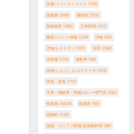
定食/ファーストフード
(178)
居酒屋
(296)
御徒町
(705)
新御徒町
(286)
日本料理
(122)
最新イベント情報
(219)
洋食
(92)
洋食/レストラン
(151)
浅草
(298)
浅草橋
(175)
海鮮丼
(88)
焼肉/しゃぶしゃぶ/ステーキ
(133)
焼魚・煮魚
(112)
牛丼・海鮮丼・丼物/カレー専門店
(132)
特派員
(4924)
秋葉原
(90)
稲荷町
(232)
韓国・コリアン料理/多国籍料理
(88)