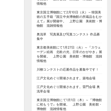
情報他
東京国立博物館にて2月10日（火）～韓国美
術の玉手箱『国立中央博物館の所蔵品をむか
えて』展が開催中。 上野公園 美術館・博
物館 混雑情報他
奥浅草 写真展及び写真コンテスト 作品募
集中
東京都美術館にて1月27日（火）～『スウェ
ーデン絵画 北欧の光、日常のかがやき』展
を開催。 上野公園 美術館・博物館 混雑
情報他
川柳コンテストの応募作品を募集中です！
江戸文化めぐり開催されます。築地会場
江戸文化めぐり開催されます。雷門会場 奥
浅草会場
東京国立博物館にて1月1日（木）～『博物館
に初もうで』を開催。 上野公園 美術館・
博物館 混雑情報他