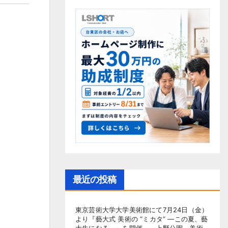
最近の投稿
東京芸術大学大学美術館にて7月24日（金）
より『藝大式 美術の “ミカタ” ―この夏、藝