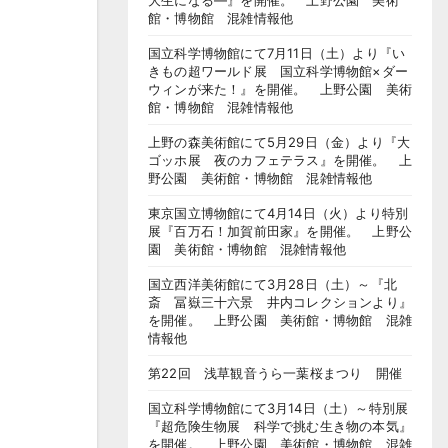
大生になる―』を開催。 上野公園 美術
館・博物館 混雑情報他
国立科学博物館にて7月11日（土）より『い
きもの超ワールド展 国立科学博物館×ダー
ウィンが来た！』を開催。 上野公園 美術
館・博物館 混雑情報他
上野の森美術館にて5月29日（金）より『大
ゴッホ展 夜のカフェテラス』を開催。 上
野公園 美術館・博物館 混雑情報他
東京国立博物館にて4月14日（火）より特別
展『百万石！加賀前田家』を開催。 上野公
園 美術館・博物館 混雑情報他
国立西洋美術館にて3月28日（土）～『北
斎 冨嶽三十六景 井内コレクションより』
を開催。 上野公園 美術館・博物館 混雑
情報他
第22回 浅草観音うら一葉桜まつり 開催
国立科学博物館にて3月14日（土）～特別展
『超危険生物展 科学で挑む生き物の本気』
を開催。 上野公園 美術館・博物館 混雑