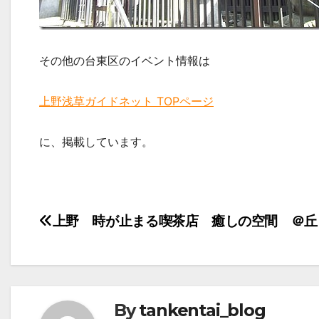
その他の台東区のイベント情報は
上野浅草ガイドネット TOPページ
に、掲載しています。
投
上野 時が止まる喫茶店 癒しの空間 ＠丘
稿
ナ
ビ
By
tankentai_blog