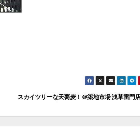
スカイツリーな天蕎麦！＠築地市場 浅草雷門