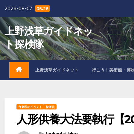
Skip
2026-08-07
05:26
to
content
上野浅草ガイドネッ
ト探検隊
上野浅草ガイドネット
行こう！美術館・博
台東区のイベント
特派員
人形供養大法要執行【201
By
tankentai_blog