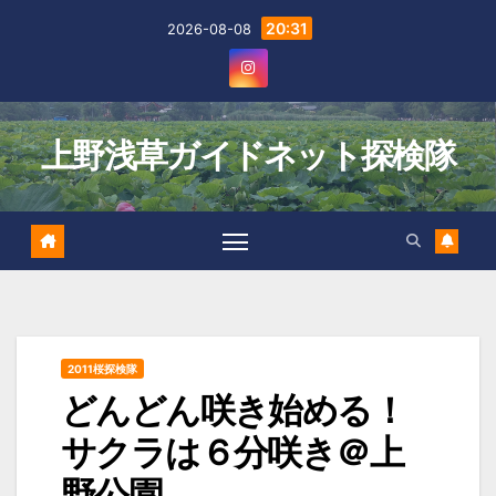
Skip
20:31
2026-08-08
to
content
上野浅草ガイドネット探検隊
2011桜探検隊
どんどん咲き始める！
サクラは６分咲き＠上
野公園