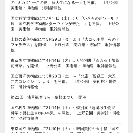
の “ミカタ” ―この夏、藝大生になる―』を開催。 上野公園
美術館・博物館 混雑情報他
国立科学博物館にて7月11日（土）より『いきもの超ワールド
展 国立科学博物館×ダーウィンが来た！』を開催。 上野公
園 美術館・博物館 混雑情報他
上野の森美術館にて5月29日（金）より『大ゴッホ展 夜のカ
フェテラス』を開催。 上野公園 美術館・博物館 混雑情報
他
東京国立博物館にて4月14日（火）より特別展『百万石！加賀
前田家』を開催。 上野公園 美術館・博物館 混雑情報他
国立西洋美術館にて3月28日（土）～『北斎 冨嶽三十六景
井内コレクションより』を開催。 上野公園 美術館・博物
館 混雑情報他
第22回 浅草観音うら一葉桜まつり 開催
国立科学博物館にて3月14日（土）～特別展『超危険生物展
科学で挑む生き物の本気』を開催。 上野公園 美術館・博物
館 混雑情報他
東京国立博物館にて2月10日（火）～韓国美術の玉手箱『国立