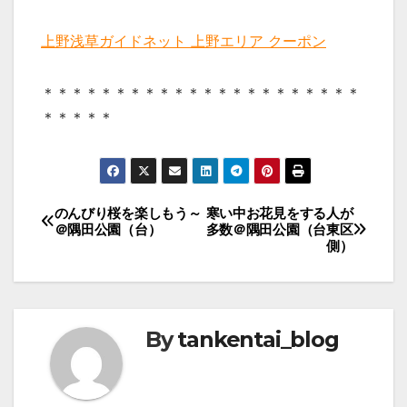
上野浅草ガイドネット 上野エリア クーポン
＊＊＊＊＊＊＊＊＊＊＊＊＊＊＊＊＊＊＊＊＊＊
＊＊＊＊＊
投
のんびり桜を楽しもう～
寒い中お花見をする人が
＠隅田公園（台）
多数＠隅田公園（台東区
稿
側）
ナ
ビ
ゲ
By
tankentai_blog
ー
シ