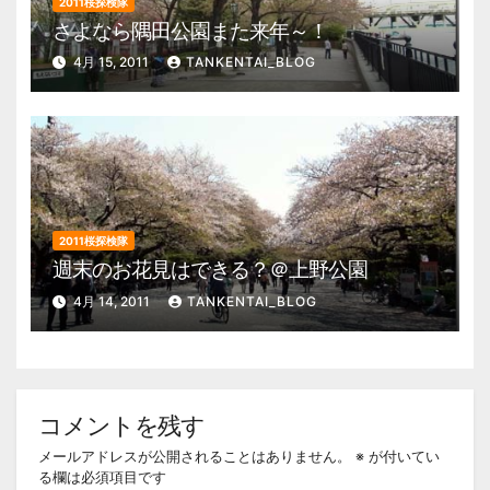
2011桜探検隊
さよなら隅田公園また来年～！
4月 15, 2011
TANKENTAI_BLOG
2011桜探検隊
週末のお花見はできる？＠上野公園
4月 14, 2011
TANKENTAI_BLOG
コメントを残す
メールアドレスが公開されることはありません。
※
が付いてい
る欄は必須項目です