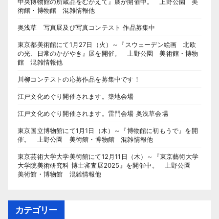
中央博物館の所蔵品をむかえて』展が開催中。 上野公園 美
術館・博物館 混雑情報他
奥浅草 写真展及び写真コンテスト 作品募集中
東京都美術館にて1月27日（火）～『スウェーデン絵画 北欧
の光、日常のかがやき』展を開催。 上野公園 美術館・博物
館 混雑情報他
川柳コンテストの応募作品を募集中です！
江戸文化めぐり開催されます。築地会場
江戸文化めぐり開催されます。雷門会場 奥浅草会場
東京国立博物館にて1月1日（木）～『博物館に初もうで』を開
催。 上野公園 美術館・博物館 混雑情報他
東京芸術大学大学美術館にて12月11日（木）～『東京藝術大学
大学院美術研究科 博士審査展2025』を開催中。 上野公園
美術館・博物館 混雑情報他
カテゴリー