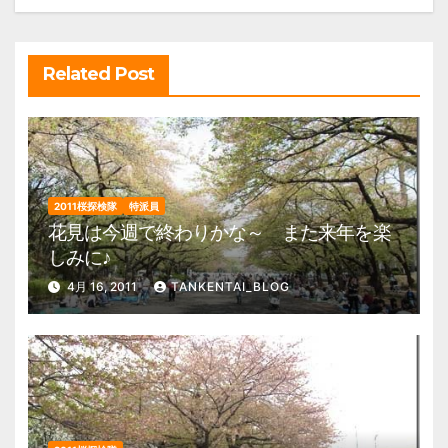
ョ
ン
Related Post
2011桜探検隊
特派員
花見は今週で終わりかな～ また来年を楽
しみに♪
4月 16, 2011
TANKENTAI_BLOG