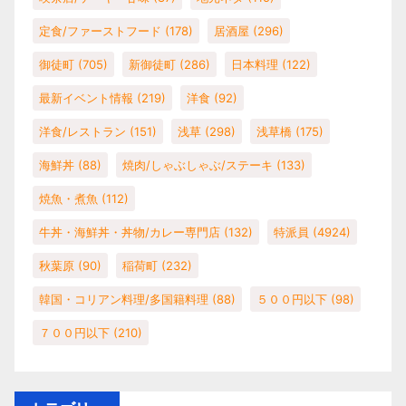
定食/ファーストフード
(178)
居酒屋
(296)
御徒町
(705)
新御徒町
(286)
日本料理
(122)
最新イベント情報
(219)
洋食
(92)
洋食/レストラン
(151)
浅草
(298)
浅草橋
(175)
海鮮丼
(88)
焼肉/しゃぶしゃぶ/ステーキ
(133)
焼魚・煮魚
(112)
牛丼・海鮮丼・丼物/カレー専門店
(132)
特派員
(4924)
秋葉原
(90)
稲荷町
(232)
韓国・コリアン料理/多国籍料理
(88)
５００円以下
(98)
７００円以下
(210)