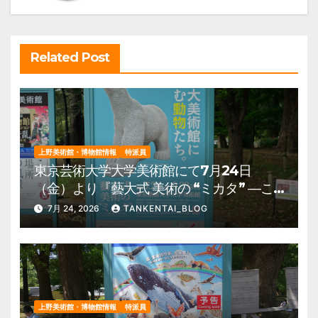
ン
Related Post
上野美術館・博物館情報
特派員
東京芸術大学大学美術館にて7月24日
（金）より『藝大式 美術の “ミカタ” ―こ
の夏、藝大生になる―』を開催。 上野公
7月 24, 2026
TANKENTAI_BLOG
園 美術館・博物館 混雑情報他
上野美術館・博物館情報
特派員