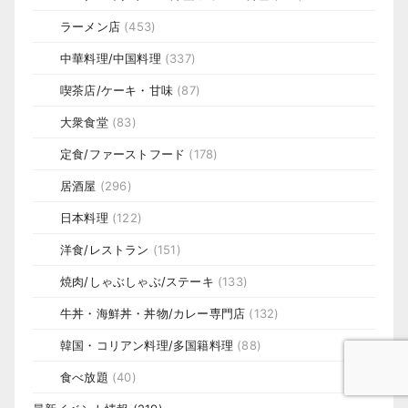
ラーメン店
(453)
中華料理/中国料理
(337)
喫茶店/ケーキ・甘味
(87)
大衆食堂
(83)
定食/ファーストフード
(178)
居酒屋
(296)
日本料理
(122)
洋食/レストラン
(151)
焼肉/しゃぶしゃぶ/ステーキ
(133)
牛丼・海鮮丼・丼物/カレー専門店
(132)
韓国・コリアン料理/多国籍料理
(88)
食べ放題
(40)