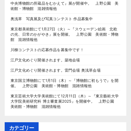
中央博物館の所蔵品をむかえて』展が開催中。 上野公園 美
術館・博物館 混雑情報他
奥浅草 写真展及び写真コンテスト 作品募集中
東京都美術館にて1月27日（火）～『スウェーデン絵画 北欧
の光、日常のかがやき』展を開催。 上野公園 美術館・博物
館 混雑情報他
川柳コンテストの応募作品を募集中です！
江戸文化めぐり開催されます。築地会場
江戸文化めぐり開催されます。雷門会場 奥浅草会場
東京国立博物館にて1月1日（木）～『博物館に初もうで』を開
催。 上野公園 美術館・博物館 混雑情報他
東京芸術大学大学美術館にて12月11日（木）～『東京藝術大学
大学院美術研究科 博士審査展2025』を開催中。 上野公園
美術館・博物館 混雑情報他
カテゴリー