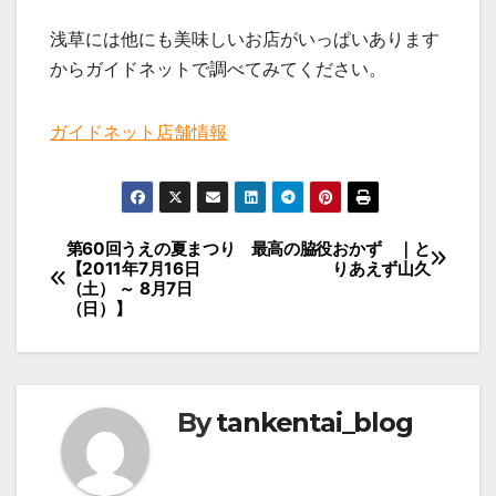
浅草には他にも美味しいお店がいっぱいあります
からガイドネットで調べてみてください。
ガイドネット店舗情報
投
第60回うえの夏まつり
最高の脇役おかず ｜と
【2011年7月16日
りあえず山久
稿
（土） ～ 8月7日
（日）】
ナ
ビ
ゲ
ー
By
tankentai_blog
シ
ョ