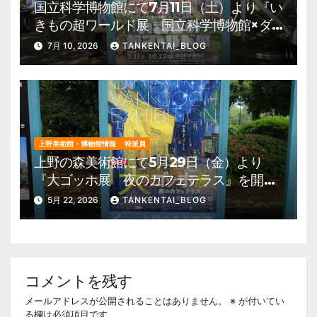
国立科学博物館にて7月11日（土）より『い
きもの超ワールド展 国立科学博物館×ダ
ーウィンが来た！』を開催。 上野公園
7月 10, 2026
TANKENTAI_BLOG
美術館・博物館 混雑情報他
上野美術館・博物館情報
特派員
上野の森美術館にて5月29日（金）より
『大ゴッホ展 夜のカフェテラス』を開
催。 上野公園 美術館・博物館 混雑情
5月 22, 2026
TANKENTAI_BLOG
報他
コメントを残す
メールアドレスが公開されることはありません。
※
が付いてい
る欄は必須項目です