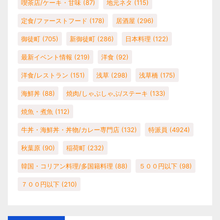
喫茶店/ケーキ・甘味
(87)
地元ネタ
(115)
定食/ファーストフード
(178)
居酒屋
(296)
御徒町
(705)
新御徒町
(286)
日本料理
(122)
最新イベント情報
(219)
洋食
(92)
洋食/レストラン
(151)
浅草
(298)
浅草橋
(175)
海鮮丼
(88)
焼肉/しゃぶしゃぶ/ステーキ
(133)
焼魚・煮魚
(112)
牛丼・海鮮丼・丼物/カレー専門店
(132)
特派員
(4924)
秋葉原
(90)
稲荷町
(232)
韓国・コリアン料理/多国籍料理
(88)
５００円以下
(98)
７００円以下
(210)