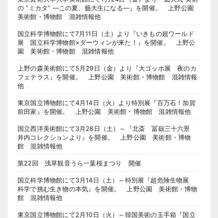
の “ミカタ” ―この夏、藝大生になる―』を開催。 上野公園
美術館・博物館 混雑情報他
国立科学博物館にて7月11日（土）より『いきもの超ワールド
展 国立科学博物館×ダーウィンが来た！』を開催。 上野公
園 美術館・博物館 混雑情報他
上野の森美術館にて5月29日（金）より『大ゴッホ展 夜のカ
フェテラス』を開催。 上野公園 美術館・博物館 混雑情報
他
東京国立博物館にて4月14日（火）より特別展『百万石！加賀
前田家』を開催。 上野公園 美術館・博物館 混雑情報他
国立西洋美術館にて3月28日（土）～『北斎 冨嶽三十六景
井内コレクションより』を開催。 上野公園 美術館・博物
館 混雑情報他
第22回 浅草観音うら一葉桜まつり 開催
国立科学博物館にて3月14日（土）～特別展『超危険生物展
科学で挑む生き物の本気』を開催。 上野公園 美術館・博物
館 混雑情報他
東京国立博物館にて2月10日（火）～韓国美術の玉手箱『国立