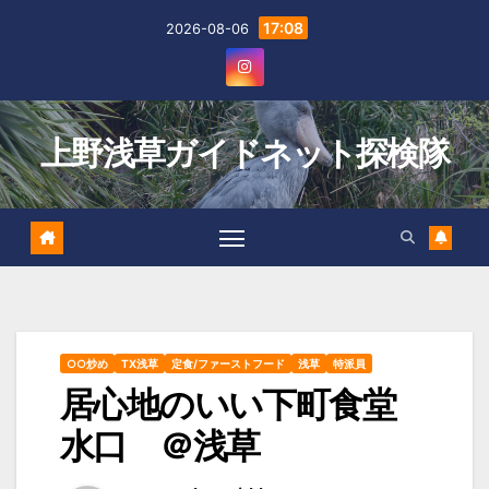
Skip
17:08
2026-08-06
to
content
上野浅草ガイドネット探検隊
○○炒め
TX浅草
定食/ファーストフード
浅草
特派員
居心地のいい下町食堂
水口 ＠浅草