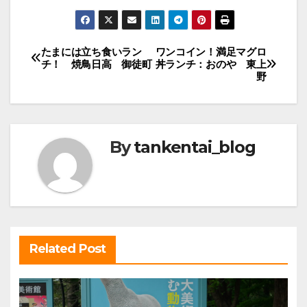
投
たまには立ち食いラン
ワンコイン！満足マグロ
チ！ 焼鳥日高 御徒町
丼ランチ：おのや 東上
稿
野
ナ
ビ
ゲ
By
tankentai_blog
ー
シ
ョ
ン
Related Post