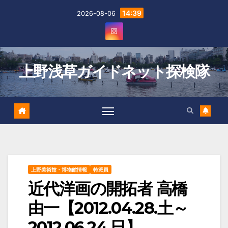
Skip
14:39
2026-08-06
to
content
上野浅草ガイドネット探検隊
上野美術館・博物館情報
特派員
近代洋画の開拓者 高橋
由一【2012.04.28.土～
2012.06.24.日】