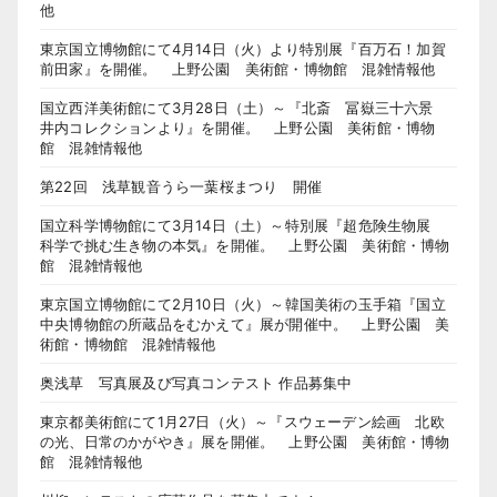
他
東京国立博物館にて4月14日（火）より特別展『百万石！加賀
前田家』を開催。 上野公園 美術館・博物館 混雑情報他
国立西洋美術館にて3月28日（土）～『北斎 冨嶽三十六景
井内コレクションより』を開催。 上野公園 美術館・博物
館 混雑情報他
第22回 浅草観音うら一葉桜まつり 開催
国立科学博物館にて3月14日（土）～特別展『超危険生物展
科学で挑む生き物の本気』を開催。 上野公園 美術館・博物
館 混雑情報他
東京国立博物館にて2月10日（火）～韓国美術の玉手箱『国立
中央博物館の所蔵品をむかえて』展が開催中。 上野公園 美
術館・博物館 混雑情報他
奥浅草 写真展及び写真コンテスト 作品募集中
東京都美術館にて1月27日（火）～『スウェーデン絵画 北欧
の光、日常のかがやき』展を開催。 上野公園 美術館・博物
館 混雑情報他