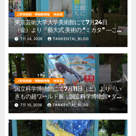
上野美術館・博物館情報
特派員
東京芸術大学大学美術館にて7月24日
（金）より『藝大式 美術の “ミカタ” ―こ
の夏、藝大生になる―』を開催。 上野公
7月 24, 2026
TANKENTAI_BLOG
園 美術館・博物館 混雑情報他
上野美術館・博物館情報
特派員
国立科学博物館にて7月11日（土）より『い
きもの超ワールド展 国立科学博物館×ダ
ーウィンが来た！』を開催。 上野公園
7月 10, 2026
TANKENTAI_BLOG
美術館・博物館 混雑情報他