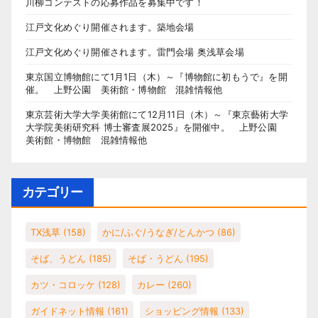
川柳コンテストの応募作品を募集中です！
江戸文化めぐり開催されます。築地会場
江戸文化めぐり開催されます。雷門会場 奥浅草会場
東京国立博物館にて1月1日（木）～『博物館に初もうで』を開
催。 上野公園 美術館・博物館 混雑情報他
東京芸術大学大学美術館にて12月11日（木）～『東京藝術大学
大学院美術研究科 博士審査展2025』を開催中。 上野公園
美術館・博物館 混雑情報他
カテゴリー
TX浅草
(158)
かに/ふぐ/うなぎ/とんかつ
(86)
そば、うどん
(185)
そば・うどん
(195)
カツ・コロッケ
(128)
カレー
(260)
ガイドネット情報
(161)
ショッピング情報
(133)