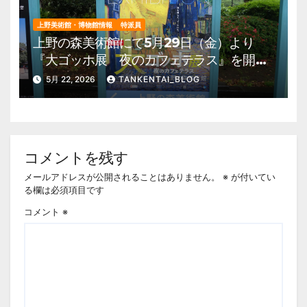
上野美術館・博物館情報
特派員
上野の森美術館にて5月29日（金）より
『大ゴッホ展 夜のカフェテラス』を開
催。 上野公園 美術館・博物館 混雑情
5月 22, 2026
TANKENTAI_BLOG
報他
コメントを残す
メールアドレスが公開されることはありません。
※
が付いてい
る欄は必須項目です
コメント
※