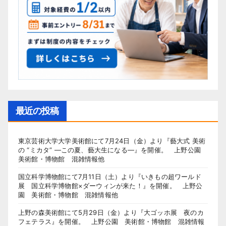
最近の投稿
東京芸術大学大学美術館にて7月24日（金）より『藝大式 美術
の “ミカタ” ―この夏、藝大生になる―』を開催。 上野公園
美術館・博物館 混雑情報他
国立科学博物館にて7月11日（土）より『いきもの超ワールド
展 国立科学博物館×ダーウィンが来た！』を開催。 上野公
園 美術館・博物館 混雑情報他
上野の森美術館にて5月29日（金）より『大ゴッホ展 夜のカ
フェテラス』を開催。 上野公園 美術館・博物館 混雑情報