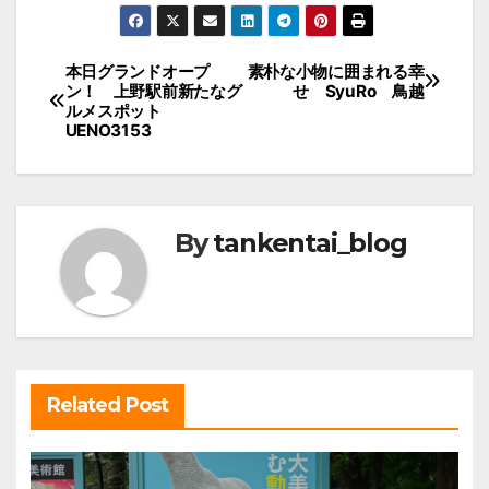
投
本日グランドオープ
素朴な小物に囲まれる幸
ン！ 上野駅前新たなグ
せ SyuRo 鳥越
稿
ルメスポット
UENO3153
ナ
ビ
ゲ
ー
By
tankentai_blog
シ
ョ
ン
Related Post