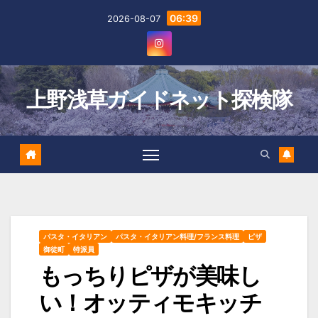
Skip
06:39
2026-08-07
to
content
上野浅草ガイドネット探検隊
パスタ・イタリアン
パスタ・イタリアン料理/フランス料理
ピザ
御徒町
特派員
もっちりピザが美味し
い！オッティモキッチ