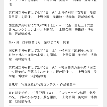
他
東京国立博物館にて4月14日（火）より特別展『百万石！加賀
前田家』を開催。 上野公園 美術館・博物館 混雑情報他
国立西洋美術館にて3月28日（土）～『北斎 冨嶽三十六景
井内コレクションより』を開催。 上野公園 美術館・博物
館 混雑情報他
第22回 浅草観音うら一葉桜まつり 開催
国立科学博物館にて3月14日（土）～特別展『超危険生物展
科学で挑む生き物の本気』を開催。 上野公園 美術館・博物
館 混雑情報他
東京国立博物館にて2月10日（火）～韓国美術の玉手箱『国立
中央博物館の所蔵品をむかえて』展が開催中。 上野公園 美
術館・博物館 混雑情報他
奥浅草 写真展及び写真コンテスト 作品募集中
東京都美術館にて1月27日（火）～『スウェーデン絵画 北欧
の光、日常のかがやき』展を開催。 上野公園 美術館・博物
館 混雑情報他