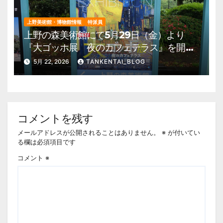
上野美術館・博物館情報
特派員
上野の森美術館にて5月29日（金）より
『大ゴッホ展 夜のカフェテラス』を開
催。 上野公園 美術館・博物館 混雑情
5月 22, 2026
TANKENTAI_BLOG
報他
コメントを残す
メールアドレスが公開されることはありません。
※
が付いてい
る欄は必須項目です
コメント
※