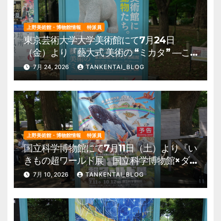
上野美術館・博物館情報
特派員
東京芸術大学大学美術館にて7月24日
（金）より『藝大式 美術の “ミカタ” ―こ
の夏、藝大生になる―』を開催。 上野公
7月 24, 2026
TANKENTAI_BLOG
園 美術館・博物館 混雑情報他
上野美術館・博物館情報
特派員
国立科学博物館にて7月11日（土）より『い
きもの超ワールド展 国立科学博物館×ダ
ーウィンが来た！』を開催。 上野公園
7月 10, 2026
TANKENTAI_BLOG
美術館・博物館 混雑情報他