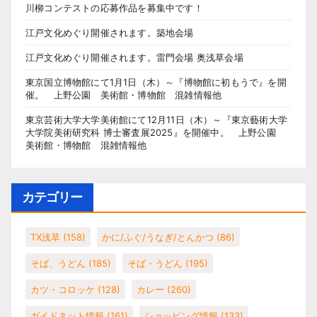
川柳コンテストの応募作品を募集中です！
江戸文化めぐり開催されます。築地会場
江戸文化めぐり開催されます。雷門会場 奥浅草会場
東京国立博物館にて1月1日（木）～『博物館に初もうで』を開
催。 上野公園 美術館・博物館 混雑情報他
東京芸術大学大学美術館にて12月11日（木）～『東京藝術大学
大学院美術研究科 博士審査展2025』を開催中。 上野公園
美術館・博物館 混雑情報他
カテゴリー
TX浅草
(158)
かに/ふぐ/うなぎ/とんかつ
(86)
そば、うどん
(185)
そば・うどん
(195)
カツ・コロッケ
(128)
カレー
(260)
ガイドネット情報
(161)
ショッピング情報
(133)