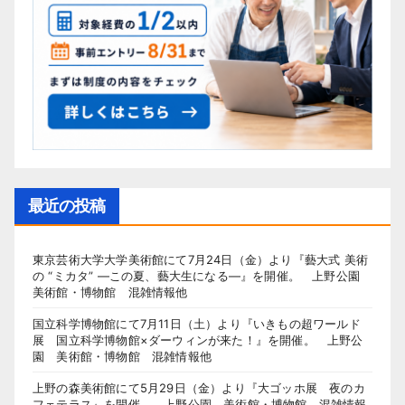
最近の投稿
東京芸術大学大学美術館にて7月24日（金）より『藝大式 美術
の “ミカタ” ―この夏、藝大生になる―』を開催。 上野公園
美術館・博物館 混雑情報他
国立科学博物館にて7月11日（土）より『いきもの超ワールド
展 国立科学博物館×ダーウィンが来た！』を開催。 上野公
園 美術館・博物館 混雑情報他
上野の森美術館にて5月29日（金）より『大ゴッホ展 夜のカ
フェテラス』を開催。 上野公園 美術館・博物館 混雑情報