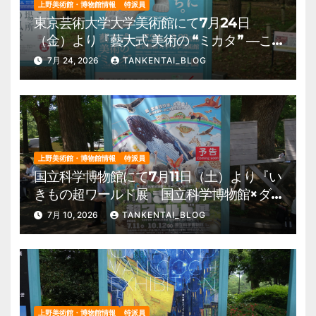
上野美術館・博物館情報
特派員
東京芸術大学大学美術館にて7月24日
（金）より『藝大式 美術の “ミカタ” ―こ
の夏、藝大生になる―』を開催。 上野公
7月 24, 2026
TANKENTAI_BLOG
園 美術館・博物館 混雑情報他
上野美術館・博物館情報
特派員
国立科学博物館にて7月11日（土）より『い
きもの超ワールド展 国立科学博物館×ダ
ーウィンが来た！』を開催。 上野公園
7月 10, 2026
TANKENTAI_BLOG
美術館・博物館 混雑情報他
上野美術館・博物館情報
特派員