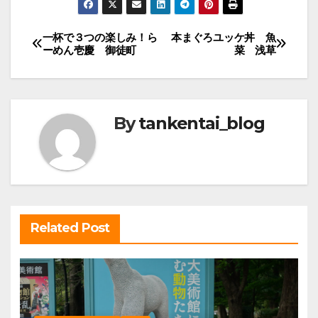
投
一杯で３つの楽しみ！ら
本まぐろユッケ丼 魚
ーめん壱慶 御徒町
菜 浅草
稿
ナ
ビ
By
tankentai_blog
ゲ
ー
シ
ョ
ン
Related Post