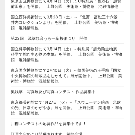
東京国立博物館にて4月14日（火）より特別展『百万石！加賀
前田家』を開催。 上野公園 美術館・博物館 混雑情報他
国立西洋美術館にて3月28日（土）～『北斎 冨嶽三十六景
井内コレクションより』を開催。 上野公園 美術館・博物
館 混雑情報他
第22回 浅草観音うら一葉桜まつり 開催
国立科学博物館にて3月14日（土）～特別展『超危険生物展
科学で挑む生き物の本気』を開催。 上野公園 美術館・博物
館 混雑情報他
東京国立博物館にて2月10日（火）～韓国美術の玉手箱『国立
中央博物館の所蔵品をむかえて』展が開催中。 上野公園 美
術館・博物館 混雑情報他
奥浅草 写真展及び写真コンテスト 作品募集中
東京都美術館にて1月27日（火）～『スウェーデン絵画 北欧
の光、日常のかがやき』展を開催。 上野公園 美術館・博物
館 混雑情報他
川柳コンテストの応募作品を募集中です！
江戸文化めぐり開催されます。築地会場