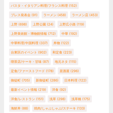
パスタ・イタリアン料理/フランス料理
(152)
プレス発表会
(91)
ラーメン
(458)
ラーメン店
(453)
上野
(698)
上野公園
(24)
上野広小路
(119)
上野美術館・博物館情報
(712)
中華
(192)
中華料理/中国料理
(337)
丼物
(122)
台東区のイベント
(902)
和定食
(223)
喫茶店/ケーキ・甘味
(87)
地元ネタ
(115)
定食/ファーストフード
(178)
居酒屋
(296)
御徒町
(705)
新御徒町
(286)
日本料理
(122)
最新イベント情報
(219)
洋食
(92)
洋食/レストラン
(151)
浅草
(298)
浅草橋
(175)
海鮮丼
(88)
焼肉/しゃぶしゃぶ/ステーキ
(133)