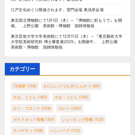
江戸文化めぐり開催されます。雷門会場 奥浅草会場
東京国立博物館にて1月1日（木）～『博物館に初もうで』を開
催。 上野公園 美術館・博物館 混雑情報他
東京芸術大学大学美術館にて12月11日（木）～『東京藝術大学
大学院美術研究科 博士審査展2025』を開催中。 上野公園
美術館・博物館 混雑情報他
カテゴリー
TX浅草
(158)
かに/ふぐ/うなぎ/とんかつ
(86)
そば、うどん
(185)
そば・うどん
(195)
カツ・コロッケ
(128)
カレー
(260)
ガイドネット情報
(161)
ショッピング情報
(133)
スパゲティ
(138)
ハンバーグ
(112)