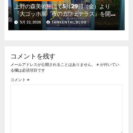
上野の森美術館にて5月29日（金）より
『大ゴッホ展 夜のカフェテラス』を開
催。 上野公園 美術館・博物館 混雑情
5月 22, 2026
TANKENTAI_BLOG
報他
コメントを残す
メールアドレスが公開されることはありません。
※
が付いてい
る欄は必須項目です
コメント
※