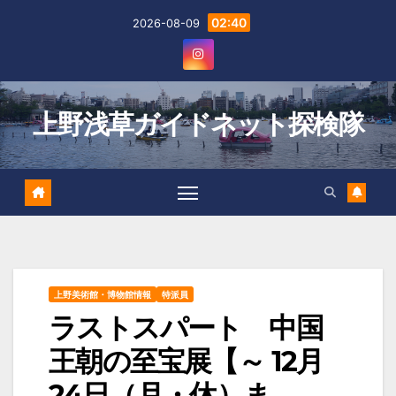
Skip
02:40
2026-08-09
to
content
上野浅草ガイドネット探検隊
上野美術館・博物館情報
特派員
ラストスパート 中国
王朝の至宝展【～ 12月
24日（月・休）ま