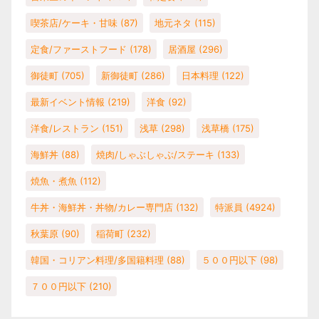
喫茶店/ケーキ・甘味
(87)
地元ネタ
(115)
定食/ファーストフード
(178)
居酒屋
(296)
御徒町
(705)
新御徒町
(286)
日本料理
(122)
最新イベント情報
(219)
洋食
(92)
洋食/レストラン
(151)
浅草
(298)
浅草橋
(175)
海鮮丼
(88)
焼肉/しゃぶしゃぶ/ステーキ
(133)
焼魚・煮魚
(112)
牛丼・海鮮丼・丼物/カレー専門店
(132)
特派員
(4924)
秋葉原
(90)
稲荷町
(232)
韓国・コリアン料理/多国籍料理
(88)
５００円以下
(98)
７００円以下
(210)