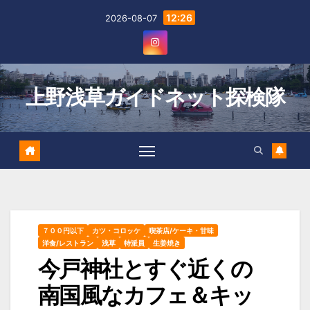
Skip
12:26
2026-08-07
to
content
上野浅草ガイドネット探検隊
７００円以下
カツ・コロッケ
喫茶店/ケーキ・甘味
洋食/レストラン
浅草
特派員
生姜焼き
今戸神社とすぐ近くの
南国風なカフェ＆キッ