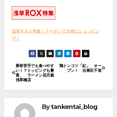
浅草ＲＯＸ特集！クーポンでお得にショッピン
グ！
投
豚骨苦手でも食べやす
鶏トンコツ「紅」 オー
い！？トッピングも豊
プン！ 台東区千束
稿
富、 ラーメン花月嵐
浅草橋店
ナ
ビ
ゲ
ー
By
tankentai_blog
シ