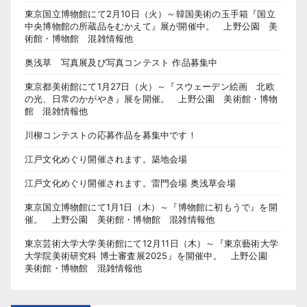
東京国立博物館にて2月10日（火）～韓国美術の玉手箱『国立
中央博物館の所蔵品をむかえて』展が開催中。 上野公園 美
術館・博物館 混雑情報他
奥浅草 写真展及び写真コンテスト 作品募集中
東京都美術館にて1月27日（火）～『スウェーデン絵画 北欧
の光、日常のかがやき』展を開催。 上野公園 美術館・博物
館 混雑情報他
川柳コンテストの応募作品を募集中です！
江戸文化めぐり開催されます。築地会場
江戸文化めぐり開催されます。雷門会場 奥浅草会場
東京国立博物館にて1月1日（木）～『博物館に初もうで』を開
催。 上野公園 美術館・博物館 混雑情報他
東京芸術大学大学美術館にて12月11日（木）～『東京藝術大学
大学院美術研究科 博士審査展2025』を開催中。 上野公園
美術館・博物館 混雑情報他