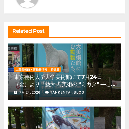
ョ
ン
Related Post
上野美術館・博物館情報
特派員
東京芸術大学大学美術館にて7月24日
（金）より『藝大式 美術の “ミカタ” ―こ
の夏、藝大生になる―』を開催。 上野公
7月 24, 2026
TANKENTAI_BLOG
園 美術館・博物館 混雑情報他