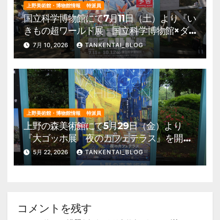
上野美術館・博物館情報
特派員
国立科学博物館にて7月11日（土）より『い
きもの超ワールド展 国立科学博物館×ダ
ーウィンが来た！』を開催。 上野公園
7月 10, 2026
TANKENTAI_BLOG
美術館・博物館 混雑情報他
上野美術館・博物館情報
特派員
上野の森美術館にて5月29日（金）より
『大ゴッホ展 夜のカフェテラス』を開
催。 上野公園 美術館・博物館 混雑情
5月 22, 2026
TANKENTAI_BLOG
報他
コメントを残す