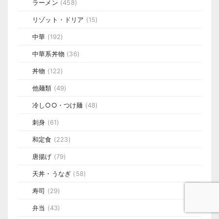
ラーメン
(458)
リゾット・ドリア
(15)
中華
(192)
中華系丼物
(36)
丼物
(122)
他麺類
(49)
冷し○○・つけ麺
(48)
刺身
(61)
和定食
(223)
唐揚げ
(79)
天丼・うなぎ
(58)
寿司
(29)
弁当
(43)