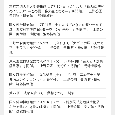
東京芸術大学大学美術館にて7月24日（金）より『藝大式 美術
の “ミカタ” ―この夏、藝大生になる―』を開催。 上野公園
美術館・博物館 混雑情報他
国立科学博物館にて7月11日（土）より『いきもの超ワールド
展 国立科学博物館×ダーウィンが来た！』を開催。 上野公
園 美術館・博物館 混雑情報他
上野の森美術館にて5月29日（金）より『大ゴッホ展 夜のカ
フェテラス』を開催。 上野公園 美術館・博物館 混雑情報
他
東京国立博物館にて4月14日（火）より特別展『百万石！加賀
前田家』を開催。 上野公園 美術館・博物館 混雑情報他
国立西洋美術館にて3月28日（土）～『北斎 冨嶽三十六景
井内コレクションより』を開催。 上野公園 美術館・博物
館 混雑情報他
第22回 浅草観音うら一葉桜まつり 開催
国立科学博物館にて3月14日（土）～特別展『超危険生物展
科学で挑む生き物の本気』を開催。 上野公園 美術館・博物
館 混雑情報他