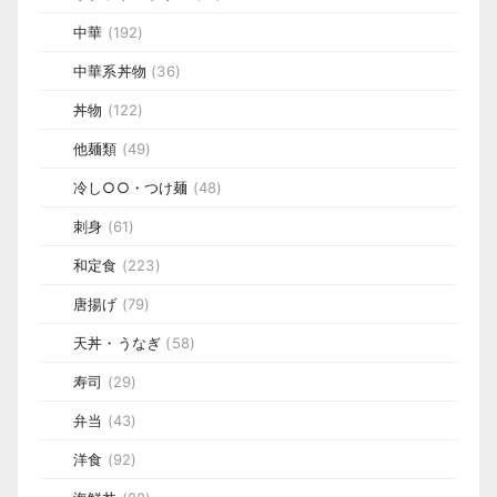
中華
(192)
中華系丼物
(36)
丼物
(122)
他麺類
(49)
冷し○○・つけ麺
(48)
刺身
(61)
和定食
(223)
唐揚げ
(79)
天丼・うなぎ
(58)
寿司
(29)
弁当
(43)
洋食
(92)