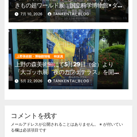
きもの超ワールド展 国立科学博物館×ダ
ーウィンが来た！』を開催。 上野公園
7月 10, 2026
TANKENTAI_BLOG
美術館・博物館 混雑情報他
上野美術館・博物館情報
特派員
上野の森美術館にて5月29日（金）より
『大ゴッホ展 夜のカフェテラス』を開
催。 上野公園 美術館・博物館 混雑情
5月 22, 2026
TANKENTAI_BLOG
報他
コメントを残す
メールアドレスが公開されることはありません。
※
が付いてい
る欄は必須項目です