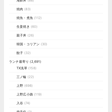
海鮮丼
(88)
焼肉
(83)
焼魚・煮魚
(112)
生姜焼き
(60)
親子丼
(26)
韓国・コリアン
(30)
餃子
(32)
ランチ最寄り
(2,691)
TX浅草
(158)
三ノ輪
(22)
上野
(698)
上野広小路
(119)
入谷
(74)
南千住
(2)