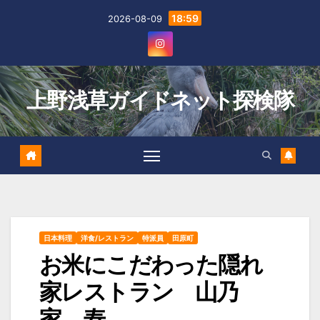
Skip
18:59
2026-08-09
to
content
上野浅草ガイドネット探検隊
日本料理
洋食/レストラン
特派員
田原町
お米にこだわった隠れ
家レストラン 山乃
家 寿