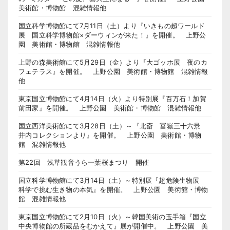
美術館・博物館 混雑情報他
国立科学博物館にて7月11日（土）より『いきもの超ワールド
展 国立科学博物館×ダーウィンが来た！』を開催。 上野公
園 美術館・博物館 混雑情報他
上野の森美術館にて5月29日（金）より『大ゴッホ展 夜のカ
フェテラス』を開催。 上野公園 美術館・博物館 混雑情報
他
東京国立博物館にて4月14日（火）より特別展『百万石！加賀
前田家』を開催。 上野公園 美術館・博物館 混雑情報他
国立西洋美術館にて3月28日（土）～『北斎 冨嶽三十六景
井内コレクションより』を開催。 上野公園 美術館・博物
館 混雑情報他
第22回 浅草観音うら一葉桜まつり 開催
国立科学博物館にて3月14日（土）～特別展『超危険生物展
科学で挑む生き物の本気』を開催。 上野公園 美術館・博物
館 混雑情報他
東京国立博物館にて2月10日（火）～韓国美術の玉手箱『国立
中央博物館の所蔵品をむかえて』展が開催中。 上野公園 美