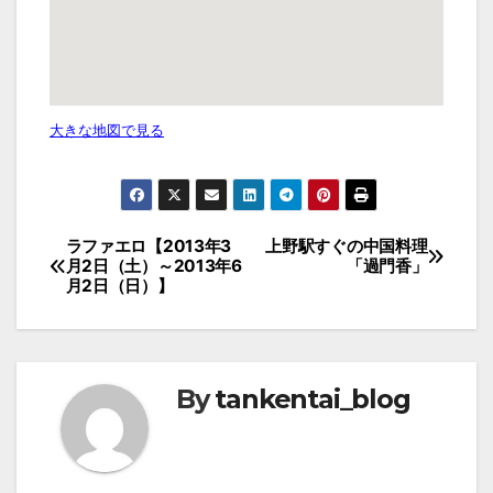
大きな地図で見る
投
ラファエロ【2013年3
上野駅すぐの中国料理
月2日（土）～2013年6
「過門香」
稿
月2日（日）】
ナ
ビ
ゲ
By
tankentai_blog
ー
シ
ョ