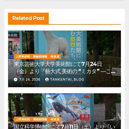
ン
Related Post
上野美術館・博物館情報
特派員
東京芸術大学大学美術館にて7月24日
（金）より『藝大式 美術の “ミカタ” ―こ
の夏、藝大生になる―』を開催。 上野公
7月 24, 2026
TANKENTAI_BLOG
園 美術館・博物館 混雑情報他
上野美術館・博物館情報
特派員
国立科学博物館にて7月11日（土）より『い