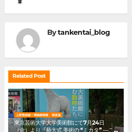
稿
草
ナ
ビ
ゲ
By
tankentai_blog
ー
シ
ョ
ン
Related Post
上野美術館・博物館情報
特派員
東京芸術大学大学美術館にて7月24日
（金）より『藝大式 美術の “ミカタ” ―こ