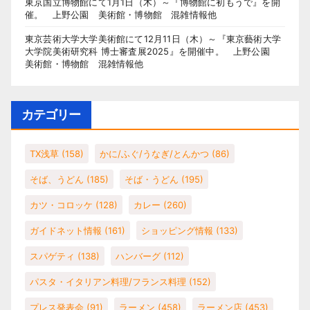
東京国立博物館にて1月1日（木）～『博物館に初もうで』を開
催。 上野公園 美術館・博物館 混雑情報他
東京芸術大学大学美術館にて12月11日（木）～『東京藝術大学
大学院美術研究科 博士審査展2025』を開催中。 上野公園
美術館・博物館 混雑情報他
カテゴリー
TX浅草
(158)
かに/ふぐ/うなぎ/とんかつ
(86)
そば、うどん
(185)
そば・うどん
(195)
カツ・コロッケ
(128)
カレー
(260)
ガイドネット情報
(161)
ショッピング情報
(133)
スパゲティ
(138)
ハンバーグ
(112)
パスタ・イタリアン料理/フランス料理
(152)
プレス発表会
(91)
ラーメン
(458)
ラーメン店
(453)