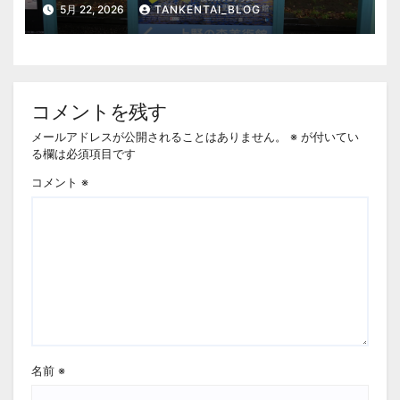
催。 上野公園 美術館・博物館 混雑情
5月 22, 2026
TANKENTAI_BLOG
報他
コメントを残す
メールアドレスが公開されることはありません。
※
が付いてい
る欄は必須項目です
コメント
※
名前
※