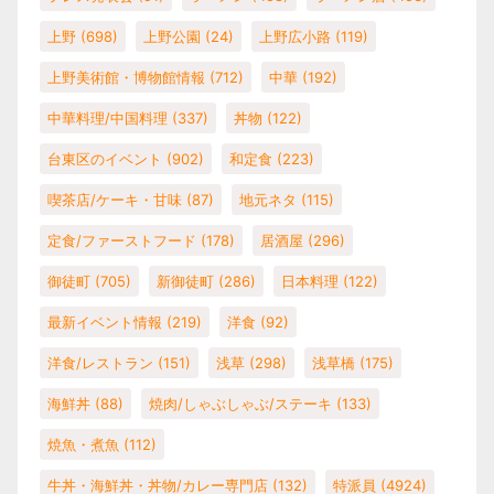
上野
(698)
上野公園
(24)
上野広小路
(119)
上野美術館・博物館情報
(712)
中華
(192)
中華料理/中国料理
(337)
丼物
(122)
台東区のイベント
(902)
和定食
(223)
喫茶店/ケーキ・甘味
(87)
地元ネタ
(115)
定食/ファーストフード
(178)
居酒屋
(296)
御徒町
(705)
新御徒町
(286)
日本料理
(122)
最新イベント情報
(219)
洋食
(92)
洋食/レストラン
(151)
浅草
(298)
浅草橋
(175)
海鮮丼
(88)
焼肉/しゃぶしゃぶ/ステーキ
(133)
焼魚・煮魚
(112)
牛丼・海鮮丼・丼物/カレー専門店
(132)
特派員
(4924)