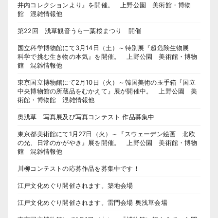
井内コレクションより』を開催。 上野公園 美術館・博物
館 混雑情報他
第22回 浅草観音うら一葉桜まつり 開催
国立科学博物館にて3月14日（土）～特別展『超危険生物展
科学で挑む生き物の本気』を開催。 上野公園 美術館・博物
館 混雑情報他
東京国立博物館にて2月10日（火）～韓国美術の玉手箱『国立
中央博物館の所蔵品をむかえて』展が開催中。 上野公園 美
術館・博物館 混雑情報他
奥浅草 写真展及び写真コンテスト 作品募集中
東京都美術館にて1月27日（火）～『スウェーデン絵画 北欧
の光、日常のかがやき』展を開催。 上野公園 美術館・博物
館 混雑情報他
川柳コンテストの応募作品を募集中です！
江戸文化めぐり開催されます。築地会場
江戸文化めぐり開催されます。雷門会場 奥浅草会場