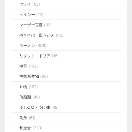
フライ
(65)
ヘルシー
(10)
マーボー豆腐
(33)
やきそば・皿うどん
(42)
ラーメン
(458)
リゾット・ドリア
(15)
中華
(192)
中華系丼物
(36)
丼物
(122)
他麺類
(49)
冷し○○・つけ麺
(48)
刺身
(61)
和定食
(223)