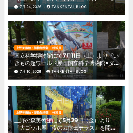
の夏、藝大生になる―』を開催。 上野公
7月 24, 2026
TANKENTAI_BLOG
園 美術館・博物館 混雑情報他
上野美術館・博物館情報
特派員
国立科学博物館にて7月11日（土）より『い
きもの超ワールド展 国立科学博物館×ダ
ーウィンが来た！』を開催。 上野公園
7月 10, 2026
TANKENTAI_BLOG
美術館・博物館 混雑情報他
上野美術館・博物館情報
特派員
上野の森美術館にて5月29日（金）より
『大ゴッホ展 夜のカフェテラス』を開