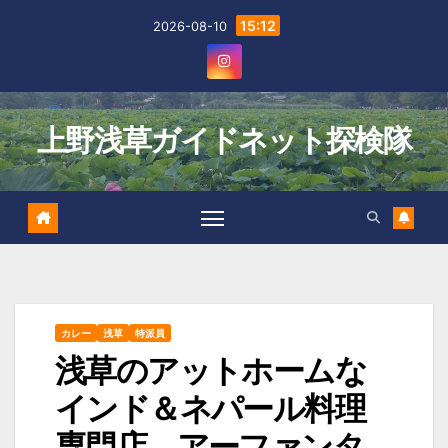
Skip
15:12
2026-08-10
to
content
上野浅草ガイドネット探検隊
カレー
浅草
特派員
浅草のアットホームな
インド＆ネパール料理
専門店 アーファンタ