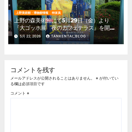
上野美術館・博物館情報
特派員
上野の森美術館にて5月29日（金）より
『大ゴッホ展 夜のカフェテラス』を開
催。 上野公園 美術館・博物館 混雑情
5月 22, 2026
TANKENTAI_BLOG
報他
コメントを残す
メールアドレスが公開されることはありません。
※
が付いてい
る欄は必須項目です
コメント
※