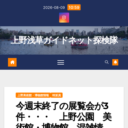
Skip
10:59
2026-08-09
to
content
上野浅草ガイドネット探検隊
上野美術館・博物館情報
特派員
今週末終了の展覧会が3
件・・・ 上野公園 美
術館・博物館 混雑情