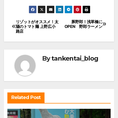
投
リゾットがオススメ！太
豚野郎！浅草橋に
陽のトマト麺 上野広小
OPEN 野郎ラーメン
稿
路店
ナ
ビ
ゲ
By
tankentai_blog
ー
シ
ョ
ン
Related Post