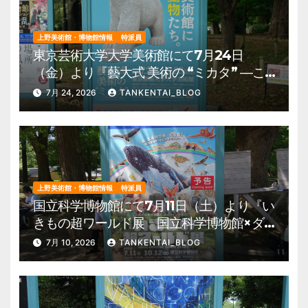
上野美術館・博物館情報
特派員
東京芸術大学大学美術館にて7月24日
（金）より『藝大式 美術の “ミカタ” ―こ
の夏、藝大生になる―』を開催。 上野公
7月 24, 2026
TANKENTAI_BLOG
園 美術館・博物館 混雑情報他
上野美術館・博物館情報
特派員
国立科学博物館にて7月11日（土）より『い
きもの超ワールド展 国立科学博物館×ダ
ーウィンが来た！』を開催。 上野公園
7月 10, 2026
TANKENTAI_BLOG
美術館・博物館 混雑情報他