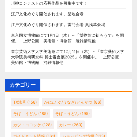
川柳コンテストの応募作品を募集中です！
江戸文化めぐり開催されます。築地会場
江戸文化めぐり開催されます。雷門会場 奥浅草会場
東京国立博物館にて1月1日（木）～『博物館に初もうで』を開
催。 上野公園 美術館・博物館 混雑情報他
東京芸術大学大学美術館にて12月11日（木）～『東京藝術大学
大学院美術研究科 博士審査展2025』を開催中。 上野公園
美術館・博物館 混雑情報他
カテゴリー
TX浅草
(158)
かに/ふぐ/うなぎ/とんかつ
(86)
そば、うどん
(185)
そば・うどん
(195)
カツ・コロッケ
(128)
カレー
(260)
ガイドネット情報
(161)
ショッピング情報
(133)