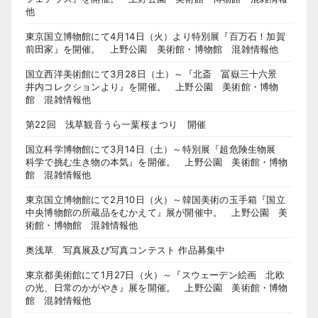
他
東京国立博物館にて4月14日（火）より特別展『百万石！加賀
前田家』を開催。 上野公園 美術館・博物館 混雑情報他
国立西洋美術館にて3月28日（土）～『北斎 冨嶽三十六景
井内コレクションより』を開催。 上野公園 美術館・博物
館 混雑情報他
第22回 浅草観音うら一葉桜まつり 開催
国立科学博物館にて3月14日（土）～特別展『超危険生物展
科学で挑む生き物の本気』を開催。 上野公園 美術館・博物
館 混雑情報他
東京国立博物館にて2月10日（火）～韓国美術の玉手箱『国立
中央博物館の所蔵品をむかえて』展が開催中。 上野公園 美
術館・博物館 混雑情報他
奥浅草 写真展及び写真コンテスト 作品募集中
東京都美術館にて1月27日（火）～『スウェーデン絵画 北欧
の光、日常のかがやき』展を開催。 上野公園 美術館・博物
館 混雑情報他