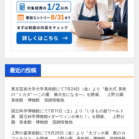
最近の投稿
東京芸術大学大学美術館にて7月24日（金）より『藝大式 美術
の “ミカタ” ―この夏、藝大生になる―』を開催。 上野公園
美術館・博物館 混雑情報他
国立科学博物館にて7月11日（土）より『いきもの超ワールド
展 国立科学博物館×ダーウィンが来た！』を開催。 上野公
園 美術館・博物館 混雑情報他
上野の森美術館にて5月29日（金）より『大ゴッホ展 夜のカ
フェテラス』を開催。 上野公園 美術館・博物館 混雑情報