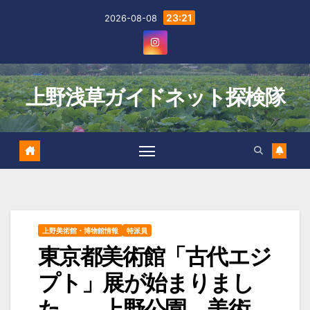
Skip
23:21
2026-08-08
to
content
上野浅草ガイドネット探検隊
上野美術館・博物館情報
特派員
東京都美術館「古代エジ
プト」展が始まりまし
た 上野公園 美術