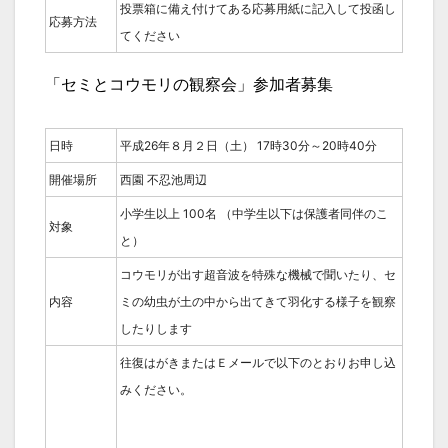
投票箱に備え付けてある応募用紙に記入して投函し
応募方法
てください
「セミとコウモリの観察会」参加者募集
日時
平成26年８月２日（土） 17時30分～20時40分
開催場所
西園 不忍池周辺
小学生以上 100名 （中学生以下は保護者同伴のこ
対象
と）
コウモリが出す超音波を特殊な機械で聞いたり、セ
内容
ミの幼虫が土の中から出てきて羽化する様子を観察
したりします
往復はがきまたはＥメールで以下のとおりお申し込
みください。