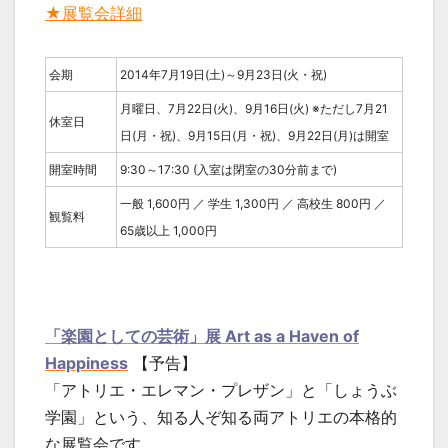
★展覧会詳細
会期
2014年7月19日(土)～9月23日(火・祝)
月曜日、7月22日(火)、9月16日(火) ※ただし7月21
休室日
日(月・祝)、9月15日(月・祝)、9月22日(月)は開室
開室時間
9:30～17:30 (入室は閉室の30分前まで)
一般 1,600円 ／ 学生 1,300円 ／ 高校生 800円 ／
観覧料
65歳以上 1,000円
「楽園としての芸術」展 Art as a Haven of
Happiness
【予告】
「アトリエ・エレマン・プレザン」と「しょうぶ
学園」という、知る人ぞ知る両アトリエの本格的
な展覧会です。