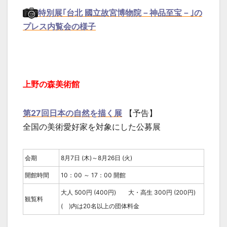
特別展｢台北 國立故宮博物院－神品至宝－｣の
プレス内覧会の様子
上野の森美術館
第27回日本の自然を描く展
【予告】
全国の美術愛好家を対象にした公募展
会期
8月7日 (木)～8月26日 (火)
開館時間
10：00 ～ 17：00 開館
大人 500円 (400円) 大・高生 300円 (200円)
観覧料
( )内は20名以上の団体料金