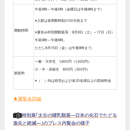
午前9時～午後5時（金曜日は午後8時まで）
※入館は各閉館時刻の30分前まで
開館時間
※夏休み特別開館延長：8月9日（土）～17日（日）
午前9時～午後6時。
ただし8月15日（金）は午後8時まで。
一般・大学生 1,600円（1,400円）
小・中・高校生 600円（500円）
観覧料
※（ ）内は前売および各20名様以上の団体料金
★展覧会詳細
特別展｢太古の哺乳類展―日本の化石でたどる
進化と絶滅―｣のプレス内覧会の様子