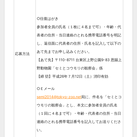
○往復はがき
参加者全員の氏名（１枚に４名まで可）・年齢・代
表者の住所・当日連絡のとれる携帯電話番号を明記
し、返信面に代表者の住所・氏名を記入して以下の
あて先までお申し込みください。
応募方法
【あて先】〒110-8711 台東区上野公園9-83 恩賜上
野動物園「セミとコウモリの観察会」係
【締 切】平成26年７月12日（土）消印有効
○Ｅメール
semi2014@tokyo-zoo.net
宛に、件名を「セミとコ
ウモリの観察会」とし、本文に参加者全員の氏名
（１回に４名まで可）・年齢・代表者の住所・当日
連絡のとれる携帯電話番号を記入してお送りくださ
い。