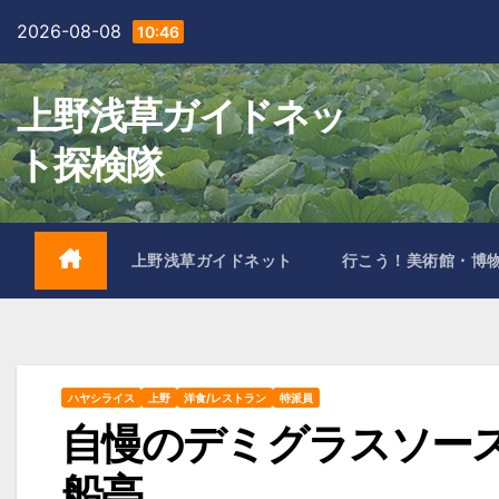
Skip
2026-08-08
10:46
to
content
上野浅草ガイドネッ
ト探検隊
上野浅草ガイドネット
行こう！美術館・博
ハヤシライス
上野
洋食/レストラン
特派員
自慢のデミグラスソー
船亭