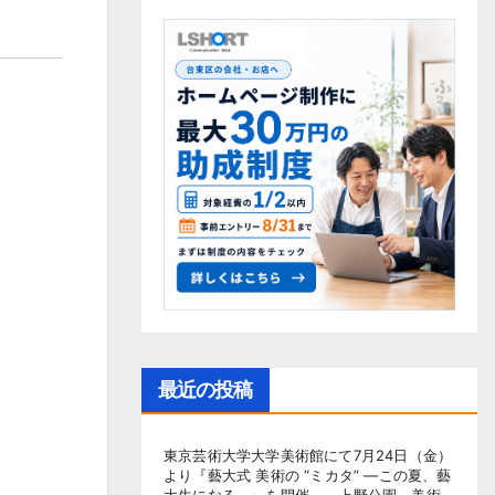
最近の投稿
東京芸術大学大学美術館にて7月24日（金）
より『藝大式 美術の “ミカタ” ―この夏、藝