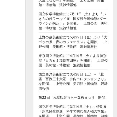
大生になる―』を開催。 上野公園 美術
館・博物館 混雑情報他
国立科学博物館にて7月11日（土）より『い
きもの超ワールド展 国立科学博物館×ダー
ウィンが来た！』を開催。 上野公園 美術
館・博物館 混雑情報他
上野の森美術館にて5月29日（金）より『大
ゴッホ展 夜のカフェテラス』を開催。 上
野公園 美術館・博物館 混雑情報他
東京国立博物館にて4月14日（火）より特別
展『百万石！加賀前田家』を開催。 上野公
園 美術館・博物館 混雑情報他
国立西洋美術館にて3月28日（土）～『北
斎 冨嶽三十六景 井内コレクションより』
を開催。 上野公園 美術館・博物館 混雑
情報他
第22回 浅草観音うら一葉桜まつり 開催
国立科学博物館にて3月14日（土）～特別展
『超危険生物展 科学で挑む生き物の本気』
を開催。 上野公園 美術館・博物館 混雑