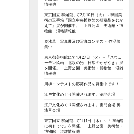
情報他
東京国立博物館にて2月10日（火）～韓国美
術の玉手箱『国立中央博物館の所蔵品をむか
えて』展が開催中。 上野公園 美術館・博
物館 混雑情報他
奥浅草 写真展及び写真コンテスト 作品募
集中
東京都美術館にて1月27日（火）～『スウェ
ーデン絵画 北欧の光、日常のかがやき』展
を開催。 上野公園 美術館・博物館 混雑
情報他
川柳コンテストの応募作品を募集中です！
江戸文化めぐり開催されます。築地会場
江戸文化めぐり開催されます。雷門会場 奥
浅草会場
東京国立博物館にて1月1日（木）～『博物館
に初もうで』を開催。 上野公園 美術館・
博物館 混雑情報他