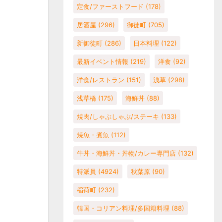
定食/ファーストフード
(178)
居酒屋
(296)
御徒町
(705)
新御徒町
(286)
日本料理
(122)
最新イベント情報
(219)
洋食
(92)
洋食/レストラン
(151)
浅草
(298)
浅草橋
(175)
海鮮丼
(88)
焼肉/しゃぶしゃぶ/ステーキ
(133)
焼魚・煮魚
(112)
牛丼・海鮮丼・丼物/カレー専門店
(132)
特派員
(4924)
秋葉原
(90)
稲荷町
(232)
韓国・コリアン料理/多国籍料理
(88)