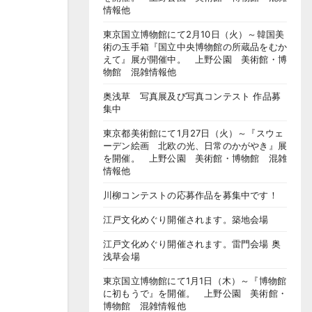
情報他
東京国立博物館にて2月10日（火）～韓国美
術の玉手箱『国立中央博物館の所蔵品をむか
えて』展が開催中。 上野公園 美術館・博
物館 混雑情報他
奥浅草 写真展及び写真コンテスト 作品募
集中
東京都美術館にて1月27日（火）～『スウェ
ーデン絵画 北欧の光、日常のかがやき』展
を開催。 上野公園 美術館・博物館 混雑
情報他
川柳コンテストの応募作品を募集中です！
江戸文化めぐり開催されます。築地会場
江戸文化めぐり開催されます。雷門会場 奥
浅草会場
東京国立博物館にて1月1日（木）～『博物館
に初もうで』を開催。 上野公園 美術館・
博物館 混雑情報他