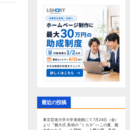
最近の投稿
東京芸術大学大学美術館にて7月24日（金）
より『藝大式 美術の “ミカタ” ―この夏、藝