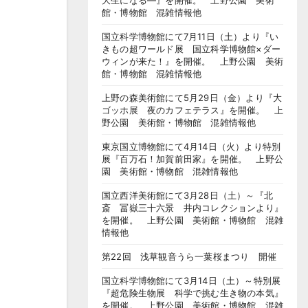
大生になる―』を開催。 上野公園 美術
館・博物館 混雑情報他
国立科学博物館にて7月11日（土）より『い
きもの超ワールド展 国立科学博物館×ダー
ウィンが来た！』を開催。 上野公園 美術
館・博物館 混雑情報他
上野の森美術館にて5月29日（金）より『大
ゴッホ展 夜のカフェテラス』を開催。 上
野公園 美術館・博物館 混雑情報他
東京国立博物館にて4月14日（火）より特別
展『百万石！加賀前田家』を開催。 上野公
園 美術館・博物館 混雑情報他
国立西洋美術館にて3月28日（土）～『北
斎 冨嶽三十六景 井内コレクションより』
を開催。 上野公園 美術館・博物館 混雑
情報他
第22回 浅草観音うら一葉桜まつり 開催
国立科学博物館にて3月14日（土）～特別展
『超危険生物展 科学で挑む生き物の本気』
を開催。 上野公園 美術館・博物館 混雑