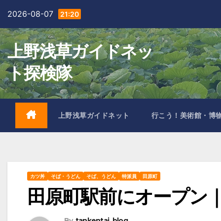
Skip
2026-08-07
21:20
to
content
上野浅草ガイドネッ
ト探検隊
上野浅草ガイドネット
行こう！美術館・博
カツ丼
そば・うどん
そば、うどん
特派員
田原町
田原町駅前にオープン
By
tankentai_blog