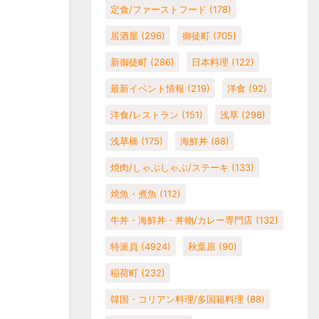
定食/ファーストフード
(178)
居酒屋
(296)
御徒町
(705)
新御徒町
(286)
日本料理
(122)
最新イベント情報
(219)
洋食
(92)
洋食/レストラン
(151)
浅草
(298)
浅草橋
(175)
海鮮丼
(88)
焼肉/しゃぶしゃぶ/ステーキ
(133)
焼魚・煮魚
(112)
牛丼・海鮮丼・丼物/カレー専門店
(132)
特派員
(4924)
秋葉原
(90)
稲荷町
(232)
韓国・コリアン料理/多国籍料理
(88)