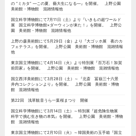
の “ミカタ” ―この夏、藝大生になる―』を開催。 上野公園
美術館・博物館 混雑情報他
国立科学博物館にて7月11日（土）より『いきもの超ワールド
展 国立科学博物館×ダーウィンが来た！』を開催。 上野公
園 美術館・博物館 混雑情報他
上野の森美術館にて5月29日（金）より『大ゴッホ展 夜のカ
フェテラス』を開催。 上野公園 美術館・博物館 混雑情報
他
東京国立博物館にて4月14日（火）より特別展『百万石！加賀
前田家』を開催。 上野公園 美術館・博物館 混雑情報他
国立西洋美術館にて3月28日（土）～『北斎 冨嶽三十六景
井内コレクションより』を開催。 上野公園 美術館・博物
館 混雑情報他
第22回 浅草観音うら一葉桜まつり 開催
国立科学博物館にて3月14日（土）～特別展『超危険生物展
科学で挑む生き物の本気』を開催。 上野公園 美術館・博物
館 混雑情報他
東京国立博物館にて2月10日（火）～韓国美術の玉手箱『国立