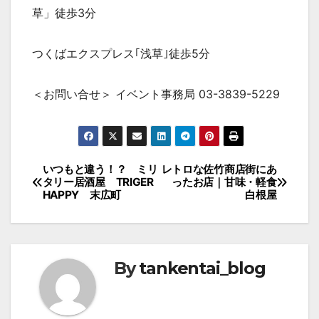
草」徒歩3分
つくばエクスプレス｢浅草｣徒歩5分
＜お問い合せ＞ イベント事務局 03-3839-5229
投
いつもと違う！？ ミリ
レトロな佐竹商店街にあ
タリー居酒屋 TRIGER
ったお店｜甘味・軽食
稿
HAPPY 末広町
白根屋
ナ
ビ
ゲ
By
tankentai_blog
ー
シ