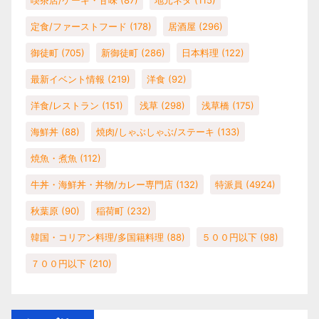
喫茶店/ケーキ・甘味
(87)
地元ネタ
(115)
定食/ファーストフード
(178)
居酒屋
(296)
御徒町
(705)
新御徒町
(286)
日本料理
(122)
最新イベント情報
(219)
洋食
(92)
洋食/レストラン
(151)
浅草
(298)
浅草橋
(175)
海鮮丼
(88)
焼肉/しゃぶしゃぶ/ステーキ
(133)
焼魚・煮魚
(112)
牛丼・海鮮丼・丼物/カレー専門店
(132)
特派員
(4924)
秋葉原
(90)
稲荷町
(232)
韓国・コリアン料理/多国籍料理
(88)
５００円以下
(98)
７００円以下
(210)