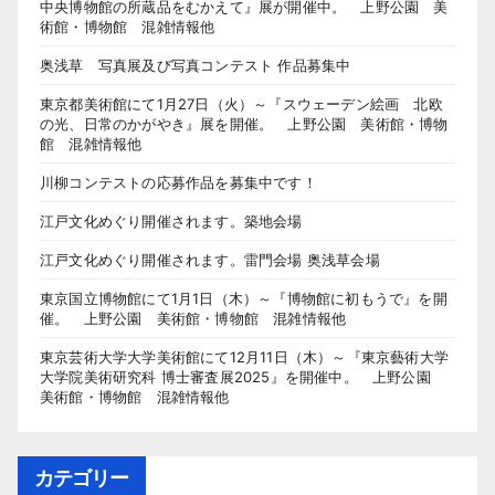
中央博物館の所蔵品をむかえて』展が開催中。 上野公園 美
術館・博物館 混雑情報他
奥浅草 写真展及び写真コンテスト 作品募集中
東京都美術館にて1月27日（火）～『スウェーデン絵画 北欧
の光、日常のかがやき』展を開催。 上野公園 美術館・博物
館 混雑情報他
川柳コンテストの応募作品を募集中です！
江戸文化めぐり開催されます。築地会場
江戸文化めぐり開催されます。雷門会場 奥浅草会場
東京国立博物館にて1月1日（木）～『博物館に初もうで』を開
催。 上野公園 美術館・博物館 混雑情報他
東京芸術大学大学美術館にて12月11日（木）～『東京藝術大学
大学院美術研究科 博士審査展2025』を開催中。 上野公園
美術館・博物館 混雑情報他
カテゴリー