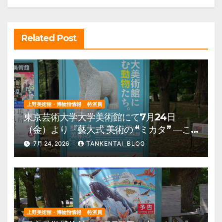
ョ
ン
Related Post
上野美術館・博物館情報
特派員
東京芸術大学大学美術館にて7月24日
（金）より『藝大式 美術の “ミカタ” ―こ
の夏、藝大生になる―』を開催。 上野公
7月 24, 2026
TANKENTAI_BLOG
園 美術館・博物館 混雑情報他
上野美術館・博物館情報
特派員