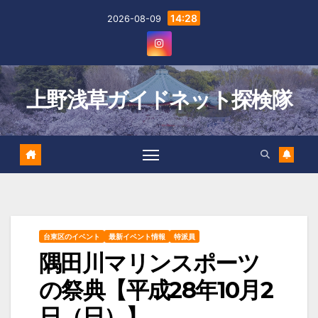
Skip
14:28
2026-08-09
to
content
上野浅草ガイドネット探検隊
台東区のイベント
最新イベント情報
特派員
隅田川マリンスポーツ
の祭典【平成28年10月2
日（日）】