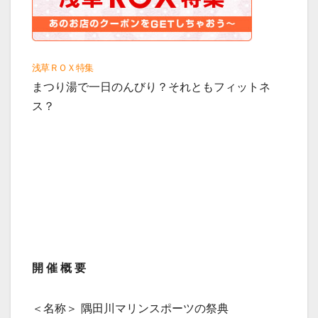
浅草ＲＯＸ特集
まつり湯で一日のんびり？それともフィットネ
ス？
開
催
概
要
＜名称＞ 隅田川マリンスポーツの祭典