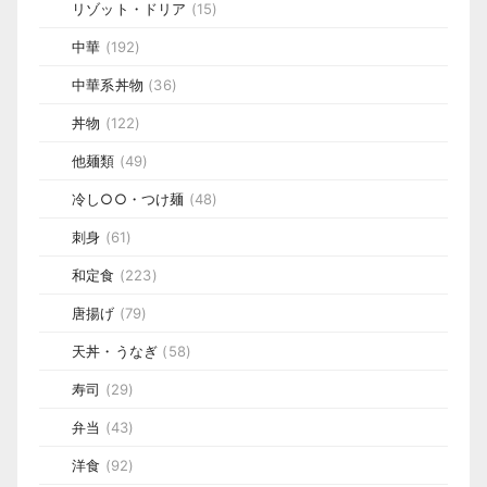
リゾット・ドリア
(15)
中華
(192)
中華系丼物
(36)
丼物
(122)
他麺類
(49)
冷し○○・つけ麺
(48)
刺身
(61)
和定食
(223)
唐揚げ
(79)
天丼・うなぎ
(58)
寿司
(29)
弁当
(43)
洋食
(92)