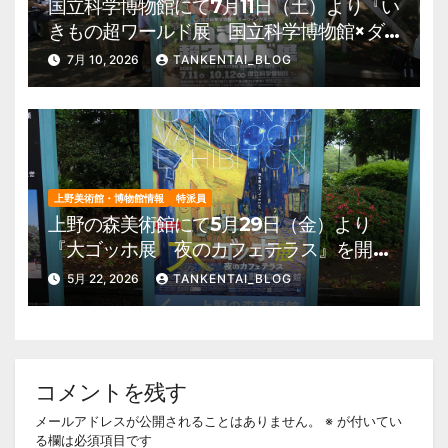
国立科学博物館にて7月11日（土）より『い
きもの超ワールド展 国立科学博物館×ダ
ーウィンが来た！』を開催。 上野公園
7月 10, 2026
TANKENTAI_BLOG
美術館・博物館 混雑情報他
上野美術館・博物館情報
特派員
上野の森美術館にて5月29日（金）より
『大ゴッホ展 夜のカフェテラス』を開
催。 上野公園 美術館・博物館 混雑情
5月 22, 2026
TANKENTAI_BLOG
報他
コメントを残す
メールアドレスが公開されることはありません。
※
が付いてい
る欄は必須項目です