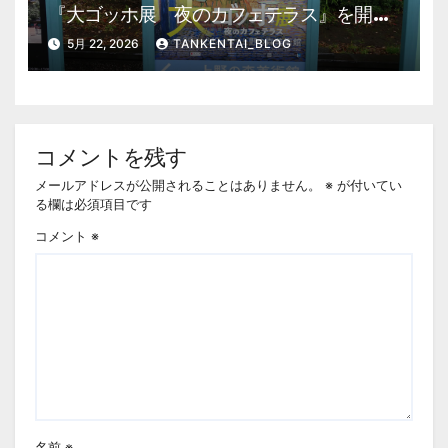
『大ゴッホ展 夜のカフェテラス』を開
催。 上野公園 美術館・博物館 混雑情
5月 22, 2026
TANKENTAI_BLOG
報他
コメントを残す
メールアドレスが公開されることはありません。
※
が付いてい
る欄は必須項目です
コメント
※
名前
※