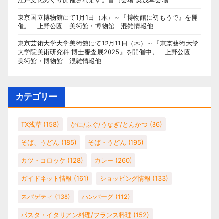
江戸文化めぐり開催されます。雷門会場 奥浅草会場
東京国立博物館にて1月1日（木）～『博物館に初もうで』を開
催。 上野公園 美術館・博物館 混雑情報他
東京芸術大学大学美術館にて12月11日（木）～『東京藝術大学
大学院美術研究科 博士審査展2025』を開催中。 上野公園
美術館・博物館 混雑情報他
カテゴリー
TX浅草
(158)
かに/ふぐ/うなぎ/とんかつ
(86)
そば、うどん
(185)
そば・うどん
(195)
カツ・コロッケ
(128)
カレー
(260)
ガイドネット情報
(161)
ショッピング情報
(133)
スパゲティ
(138)
ハンバーグ
(112)
パスタ・イタリアン料理/フランス料理
(152)