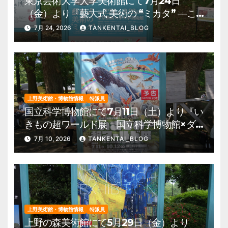
東京芸術大学大学美術館にて7月24日
（金）より『藝大式 美術の “ミカタ” ―こ
の夏、藝大生になる―』を開催。 上野公
7月 24, 2026
TANKENTAI_BLOG
園 美術館・博物館 混雑情報他
上野美術館・博物館情報
特派員
国立科学博物館にて7月11日（土）より『い
きもの超ワールド展 国立科学博物館×ダ
ーウィンが来た！』を開催。 上野公園
7月 10, 2026
TANKENTAI_BLOG
美術館・博物館 混雑情報他
上野美術館・博物館情報
特派員
上野の森美術館にて5月29日（金）より