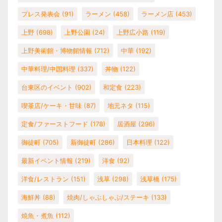
プレス発表会
(91)
ラーメン
(458)
ラーメン店
(453)
上野
(698)
上野公園
(24)
上野広小路
(119)
上野美術館・博物館情報
(712)
中華
(192)
中華料理/中国料理
(337)
丼物
(122)
台東区のイベント
(902)
和定食
(223)
喫茶店/ケーキ・甘味
(87)
地元ネタ
(115)
定食/ファーストフード
(178)
居酒屋
(296)
御徒町
(705)
新御徒町
(286)
日本料理
(122)
最新イベント情報
(219)
洋食
(92)
洋食/レストラン
(151)
浅草
(298)
浅草橋
(175)
海鮮丼
(88)
焼肉/しゃぶしゃぶ/ステーキ
(133)
焼魚・煮魚
(112)