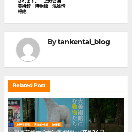
されます。 上野公園
ナ
美術館・博物館 混雑情
ビ
報他
ゲ
ー
シ
By
tankentai_blog
ョ
ン
Related Post
上野美術館・博物館情報
特派員