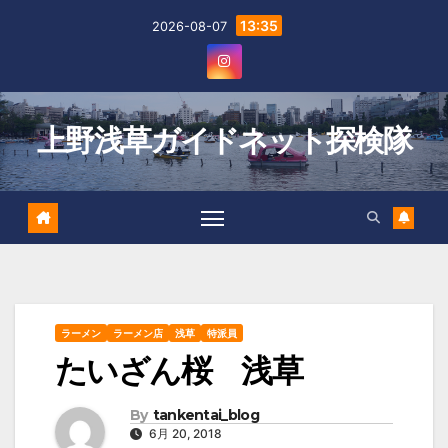
Skip
13:35
2026-08-07
to
content
上野浅草ガイドネット探検隊
ラーメン
ラーメン店
浅草
特派員
たいざん桜 浅草
By
tankentai_blog
6月 20, 2018