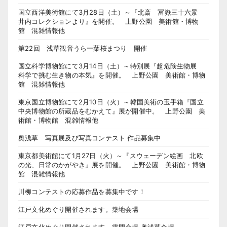
国立西洋美術館にて3月28日（土）～『北斎 冨嶽三十六景
井内コレクションより』を開催。 上野公園 美術館・博物
館 混雑情報他
第22回 浅草観音うら一葉桜まつり 開催
国立科学博物館にて3月14日（土）～特別展『超危険生物展
科学で挑む生き物の本気』を開催。 上野公園 美術館・博物
館 混雑情報他
東京国立博物館にて2月10日（火）～韓国美術の玉手箱『国立
中央博物館の所蔵品をむかえて』展が開催中。 上野公園 美
術館・博物館 混雑情報他
奥浅草 写真展及び写真コンテスト 作品募集中
東京都美術館にて1月27日（火）～『スウェーデン絵画 北欧
の光、日常のかがやき』展を開催。 上野公園 美術館・博物
館 混雑情報他
川柳コンテストの応募作品を募集中です！
江戸文化めぐり開催されます。築地会場