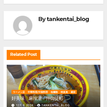
ナ
ビ
By
tankentai_blog
ゲ
ー
シ
ョ
ン
Related Post
ラーメン店
中華料理/中国料理
他麺類
特派員
蔵前
好美味 麻辣湯 仲御徒町
12月 9, 2024
TANKENTAI_BLOG