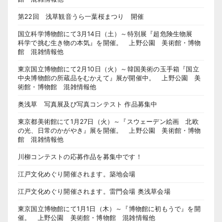
第22回 浅草観音うら一葉桜まつり 開催
国立科学博物館にて3月14日（土）～特別展『超危険生物展
科学で挑む生き物の本気』を開催。 上野公園 美術館・博物
館 混雑情報他
東京国立博物館にて2月10日（火）～韓国美術の玉手箱『国立
中央博物館の所蔵品をむかえて』展が開催中。 上野公園 美
術館・博物館 混雑情報他
奥浅草 写真展及び写真コンテスト 作品募集中
東京都美術館にて1月27日（火）～『スウェーデン絵画 北欧
の光、日常のかがやき』展を開催。 上野公園 美術館・博物
館 混雑情報他
川柳コンテストの応募作品を募集中です！
江戸文化めぐり開催されます。築地会場
江戸文化めぐり開催されます。雷門会場 奥浅草会場
東京国立博物館にて1月1日（木）～『博物館に初もうで』を開
催。 上野公園 美術館・博物館 混雑情報他