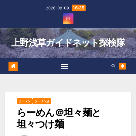
Skip
16:35
2026-08-09
to
content
上野浅草ガイドネット探検隊
ラーメン
ラーメン店
らーめん＠坦々麺と
坦々つけ麺