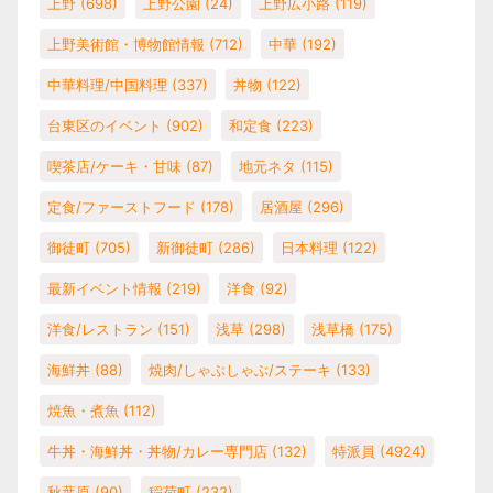
上野
(698)
上野公園
(24)
上野広小路
(119)
上野美術館・博物館情報
(712)
中華
(192)
中華料理/中国料理
(337)
丼物
(122)
台東区のイベント
(902)
和定食
(223)
喫茶店/ケーキ・甘味
(87)
地元ネタ
(115)
定食/ファーストフード
(178)
居酒屋
(296)
御徒町
(705)
新御徒町
(286)
日本料理
(122)
最新イベント情報
(219)
洋食
(92)
洋食/レストラン
(151)
浅草
(298)
浅草橋
(175)
海鮮丼
(88)
焼肉/しゃぶしゃぶ/ステーキ
(133)
焼魚・煮魚
(112)
牛丼・海鮮丼・丼物/カレー専門店
(132)
特派員
(4924)
秋葉原
(90)
稲荷町
(232)