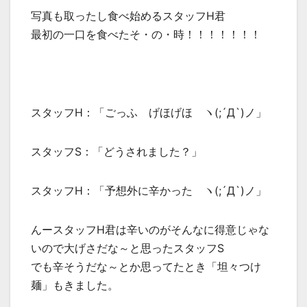
写真も取ったし食べ始めるスタッフH君
最初の一口を食べたそ・の・時！！！！！！！
スタッフH：「ごっふ げほげほ ヽ(;´Д`)ノ」
スタッフS：「どうされました？」
スタッフH：「予想外に辛かった ヽ(;´Д`)ノ」
んースタッフH君は辛いのがそんなに得意じゃな
いので大げさだな～と思ったスタッフS
でも辛そうだな～とか思ってたとき「坦々つけ
麺」もきました。