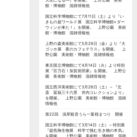
大生になる―』を開催。 上野公園 美術
館・博物館 混雑情報他
国立科学博物館にて7月11日（土）より『い
きもの超ワールド展 国立科学博物館×ダー
ウィンが来た！』を開催。 上野公園 美術
館・博物館 混雑情報他
上野の森美術館にて5月29日（金）より『大
ゴッホ展 夜のカフェテラス』を開催。 上
野公園 美術館・博物館 混雑情報他
東京国立博物館にて4月14日（火）より特別
展『百万石！加賀前田家』を開催。 上野公
園 美術館・博物館 混雑情報他
国立西洋美術館にて3月28日（土）～『北
斎 冨嶽三十六景 井内コレクションより』
を開催。 上野公園 美術館・博物館 混雑
情報他
第22回 浅草観音うら一葉桜まつり 開催
国立科学博物館にて3月14日（土）～特別展
『超危険生物展 科学で挑む生き物の本気』
を開催。 上野公園 美術館・博物館 混雑