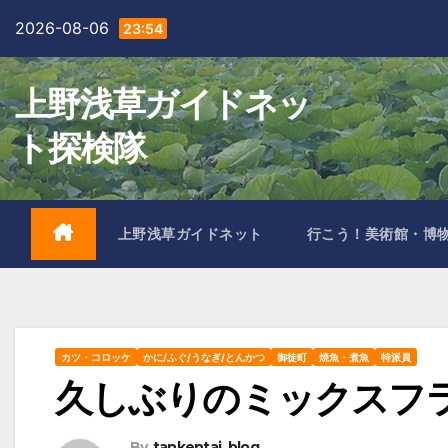
Skip
2026-08-06
23:54
to
content
上野浅草ガイドネッ
ト探検隊
上野浅草ガイドネット
行こう！美術館・博
カツ・コロッケ
かに/ふぐ/うなぎ/とんかつ
御徒町
焼魚・煮魚
特派員
久しぶりのミックスフ
By
tankentai_blog