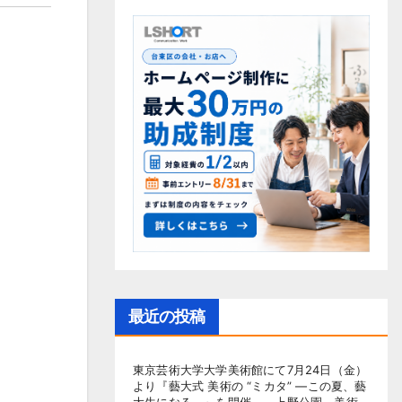
最近の投稿
東京芸術大学大学美術館にて7月24日（金）
より『藝大式 美術の “ミカタ” ―この夏、藝