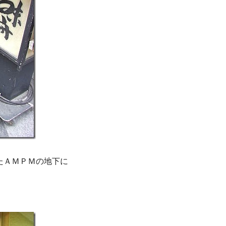
たＡＭＰＭの地下に