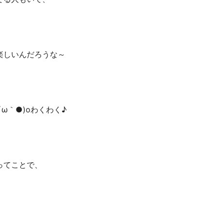
楽しいんだろうな～
ω｀●)oわくわく♪
ってことで、