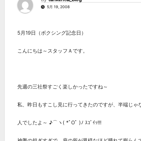
5月 19, 2008
5月19日（ボクシング記念日）
こんにちは～スタッフＡです。
先週の三社祭すごく楽しかったですね～
私、昨日もすこし見に行ってきたのですが、半端じゃ
人でしたよ～ ♪⌒ヽ( *ﾟOﾟ )ﾉ ｽｺﾞｲｯ!!!
神輿の担ぎすぎで、肩の所が異様なほど腫れて膨らん