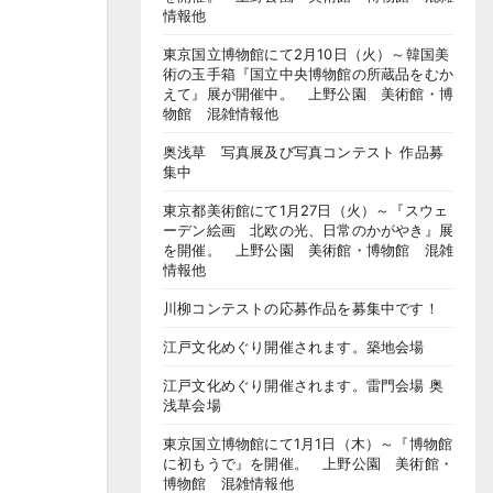
情報他
東京国立博物館にて2月10日（火）～韓国美
術の玉手箱『国立中央博物館の所蔵品をむか
えて』展が開催中。 上野公園 美術館・博
物館 混雑情報他
奥浅草 写真展及び写真コンテスト 作品募
集中
東京都美術館にて1月27日（火）～『スウェ
ーデン絵画 北欧の光、日常のかがやき』展
を開催。 上野公園 美術館・博物館 混雑
情報他
川柳コンテストの応募作品を募集中です！
江戸文化めぐり開催されます。築地会場
江戸文化めぐり開催されます。雷門会場 奥
浅草会場
東京国立博物館にて1月1日（木）～『博物館
に初もうで』を開催。 上野公園 美術館・
博物館 混雑情報他