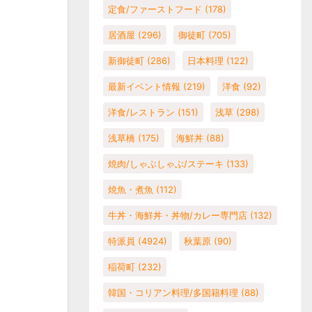
定食/ファーストフード
(178)
居酒屋
(296)
御徒町
(705)
新御徒町
(286)
日本料理
(122)
最新イベント情報
(219)
洋食
(92)
洋食/レストラン
(151)
浅草
(298)
浅草橋
(175)
海鮮丼
(88)
焼肉/しゃぶしゃぶ/ステーキ
(133)
焼魚・煮魚
(112)
牛丼・海鮮丼・丼物/カレー専門店
(132)
特派員
(4924)
秋葉原
(90)
稲荷町
(232)
韓国・コリアン料理/多国籍料理
(88)