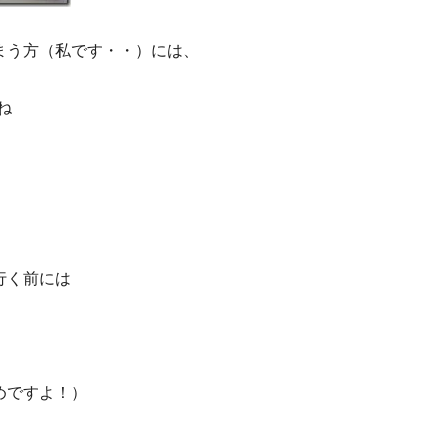
まう方（私です・・）には、
ね
行く前には
めですよ！）