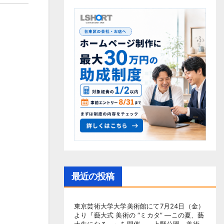
最近の投稿
東京芸術大学大学美術館にて7月24日（金）
より『藝大式 美術の “ミカタ” ―この夏、藝