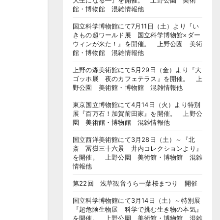
大生になる―』を開催。 上野公園 美術
館・博物館 混雑情報他
国立科学博物館にて7月11日（土）より『い
きもの超ワールド展 国立科学博物館×ダー
ウィンが来た！』を開催。 上野公園 美術
館・博物館 混雑情報他
上野の森美術館にて5月29日（金）より『大
ゴッホ展 夜のカフェテラス』を開催。 上
野公園 美術館・博物館 混雑情報他
東京国立博物館にて4月14日（火）より特別
展『百万石！加賀前田家』を開催。 上野公
園 美術館・博物館 混雑情報他
国立西洋美術館にて3月28日（土）～『北
斎 冨嶽三十六景 井内コレクションより』
を開催。 上野公園 美術館・博物館 混雑
情報他
第22回 浅草観音うら一葉桜まつり 開催
国立科学博物館にて3月14日（土）～特別展
『超危険生物展 科学で挑む生き物の本気』
を開催。 上野公園 美術館・博物館 混雑