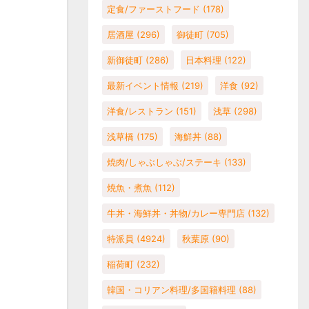
定食/ファーストフード
(178)
居酒屋
(296)
御徒町
(705)
新御徒町
(286)
日本料理
(122)
最新イベント情報
(219)
洋食
(92)
洋食/レストラン
(151)
浅草
(298)
浅草橋
(175)
海鮮丼
(88)
焼肉/しゃぶしゃぶ/ステーキ
(133)
焼魚・煮魚
(112)
牛丼・海鮮丼・丼物/カレー専門店
(132)
特派員
(4924)
秋葉原
(90)
稲荷町
(232)
韓国・コリアン料理/多国籍料理
(88)