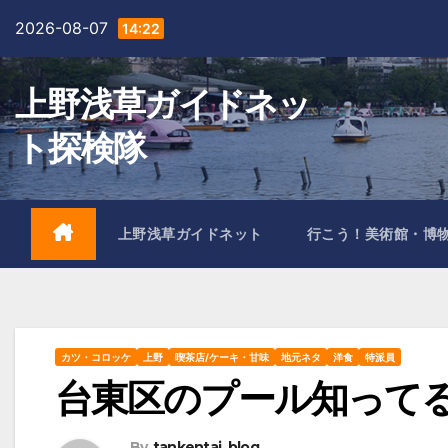
Skip
2026-08-07
14:22
to
content
上野浅草ガイドネッ
ト探検隊
上野浅草ガイドネット
行こう！美術館・博
カツ・コロッケ
上野
喫茶店/ケーキ・甘味
地元ネタ
洋食
特派員
台東区のプール知って
By
tankentai_blog