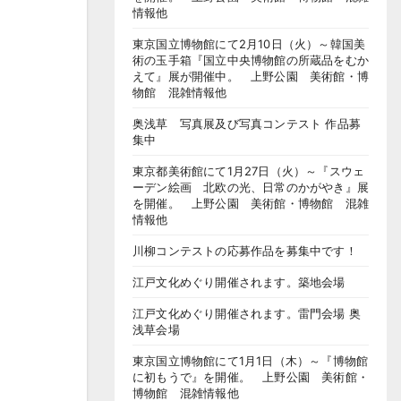
情報他
東京国立博物館にて2月10日（火）～韓国美
術の玉手箱『国立中央博物館の所蔵品をむか
えて』展が開催中。 上野公園 美術館・博
物館 混雑情報他
奥浅草 写真展及び写真コンテスト 作品募
集中
東京都美術館にて1月27日（火）～『スウェ
ーデン絵画 北欧の光、日常のかがやき』展
を開催。 上野公園 美術館・博物館 混雑
情報他
川柳コンテストの応募作品を募集中です！
江戸文化めぐり開催されます。築地会場
江戸文化めぐり開催されます。雷門会場 奥
浅草会場
東京国立博物館にて1月1日（木）～『博物館
に初もうで』を開催。 上野公園 美術館・
博物館 混雑情報他