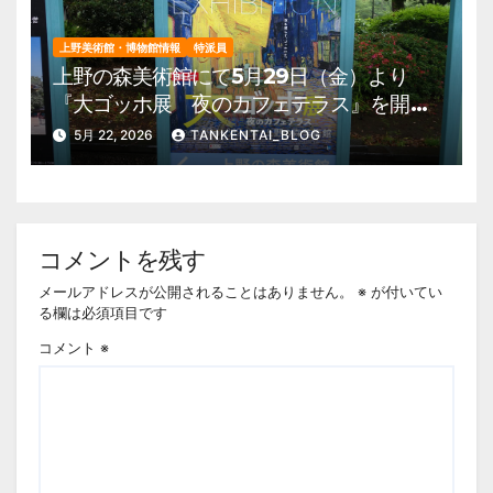
上野美術館・博物館情報
特派員
上野の森美術館にて5月29日（金）より
『大ゴッホ展 夜のカフェテラス』を開
催。 上野公園 美術館・博物館 混雑情
5月 22, 2026
TANKENTAI_BLOG
報他
コメントを残す
メールアドレスが公開されることはありません。
※
が付いてい
る欄は必須項目です
コメント
※