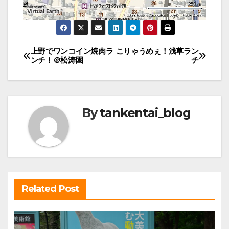
投
上野でワンコイン焼肉ラ
こりゃうめぇ！浅草ラン
ンチ！＠松涛園
チ
稿
ナ
ビ
By
tankentai_blog
ゲ
ー
シ
ョ
ン
Related Post