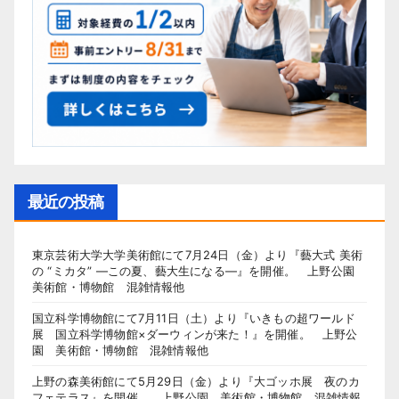
最近の投稿
東京芸術大学大学美術館にて7月24日（金）より『藝大式 美術
の “ミカタ” ―この夏、藝大生になる―』を開催。 上野公園
美術館・博物館 混雑情報他
国立科学博物館にて7月11日（土）より『いきもの超ワールド
展 国立科学博物館×ダーウィンが来た！』を開催。 上野公
園 美術館・博物館 混雑情報他
上野の森美術館にて5月29日（金）より『大ゴッホ展 夜のカ
フェテラス』を開催。 上野公園 美術館・博物館 混雑情報