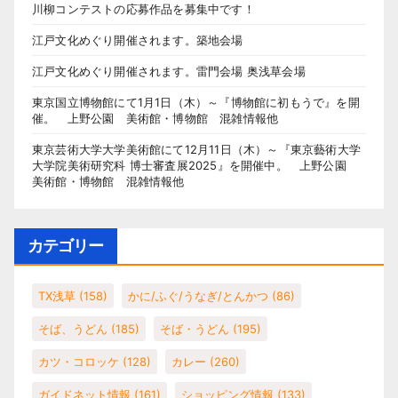
川柳コンテストの応募作品を募集中です！
江戸文化めぐり開催されます。築地会場
江戸文化めぐり開催されます。雷門会場 奥浅草会場
東京国立博物館にて1月1日（木）～『博物館に初もうで』を開
催。 上野公園 美術館・博物館 混雑情報他
東京芸術大学大学美術館にて12月11日（木）～『東京藝術大学
大学院美術研究科 博士審査展2025』を開催中。 上野公園
美術館・博物館 混雑情報他
カテゴリー
TX浅草
(158)
かに/ふぐ/うなぎ/とんかつ
(86)
そば、うどん
(185)
そば・うどん
(195)
カツ・コロッケ
(128)
カレー
(260)
ガイドネット情報
(161)
ショッピング情報
(133)