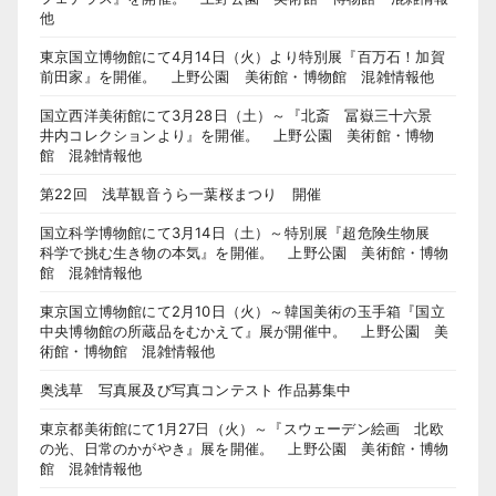
他
東京国立博物館にて4月14日（火）より特別展『百万石！加賀
前田家』を開催。 上野公園 美術館・博物館 混雑情報他
国立西洋美術館にて3月28日（土）～『北斎 冨嶽三十六景
井内コレクションより』を開催。 上野公園 美術館・博物
館 混雑情報他
第22回 浅草観音うら一葉桜まつり 開催
国立科学博物館にて3月14日（土）～特別展『超危険生物展
科学で挑む生き物の本気』を開催。 上野公園 美術館・博物
館 混雑情報他
東京国立博物館にて2月10日（火）～韓国美術の玉手箱『国立
中央博物館の所蔵品をむかえて』展が開催中。 上野公園 美
術館・博物館 混雑情報他
奥浅草 写真展及び写真コンテスト 作品募集中
東京都美術館にて1月27日（火）～『スウェーデン絵画 北欧
の光、日常のかがやき』展を開催。 上野公園 美術館・博物
館 混雑情報他