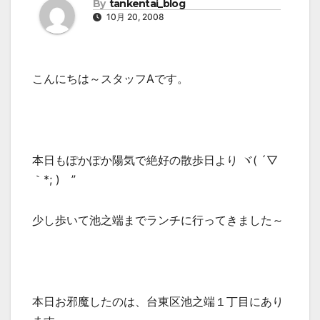
By
tankentai_blog
10月 20, 2008
こんにちは～スタッフAです。
本日もぽかぽか陽気で絶好の散歩日より ヾ( ´▽
｀*; )ゝ”
少し歩いて池之端までランチに行ってきました～
本日お邪魔したのは、台東区池之端１丁目にあり