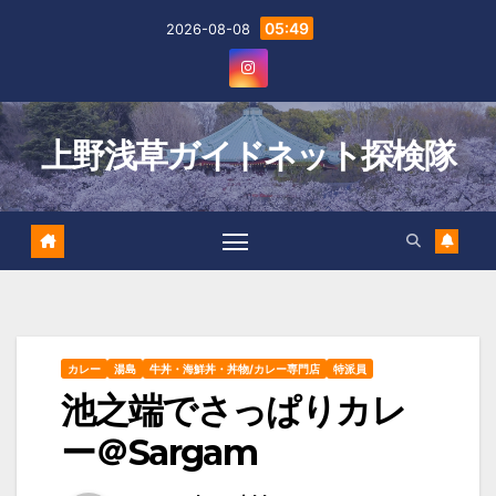
Skip
05:49
2026-08-08
to
content
上野浅草ガイドネット探検隊
カレー
湯島
牛丼・海鮮丼・丼物/カレー専門店
特派員
池之端でさっぱりカレ
ー＠Sargam