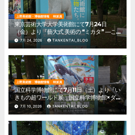
上野美術館・博物館情報
特派員
東京芸術大学大学美術館にて7月24日
（金）より『藝大式 美術の “ミカタ” ―こ
の夏、藝大生になる―』を開催。 上野公
7月 24, 2026
TANKENTAI_BLOG
園 美術館・博物館 混雑情報他
上野美術館・博物館情報
特派員
国立科学博物館にて7月11日（土）より『い
きもの超ワールド展 国立科学博物館×ダ
ーウィンが来た！』を開催。 上野公園
7月 10, 2026
TANKENTAI_BLOG
美術館・博物館 混雑情報他