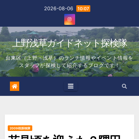
Skip
2026-08-06
10:07
to
content
上野浅草ガイドネット探検隊
台東区（上野・浅草）のランチ情報やイベント情報を
スタッフが探検して紹介するブログです！
2009桜探検隊