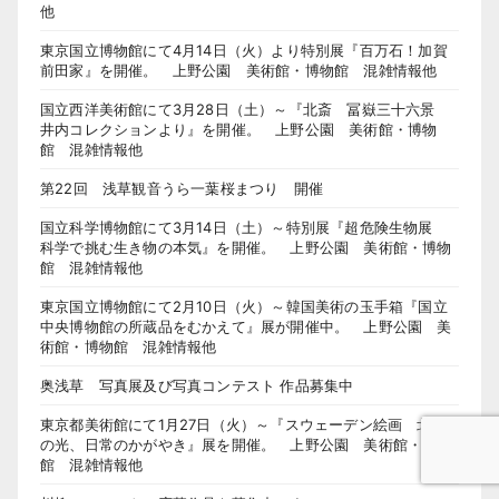
他
東京国立博物館にて4月14日（火）より特別展『百万石！加賀
前田家』を開催。 上野公園 美術館・博物館 混雑情報他
国立西洋美術館にて3月28日（土）～『北斎 冨嶽三十六景
井内コレクションより』を開催。 上野公園 美術館・博物
館 混雑情報他
第22回 浅草観音うら一葉桜まつり 開催
国立科学博物館にて3月14日（土）～特別展『超危険生物展
科学で挑む生き物の本気』を開催。 上野公園 美術館・博物
館 混雑情報他
東京国立博物館にて2月10日（火）～韓国美術の玉手箱『国立
中央博物館の所蔵品をむかえて』展が開催中。 上野公園 美
術館・博物館 混雑情報他
奥浅草 写真展及び写真コンテスト 作品募集中
東京都美術館にて1月27日（火）～『スウェーデン絵画 北欧
の光、日常のかがやき』展を開催。 上野公園 美術館・博物
館 混雑情報他