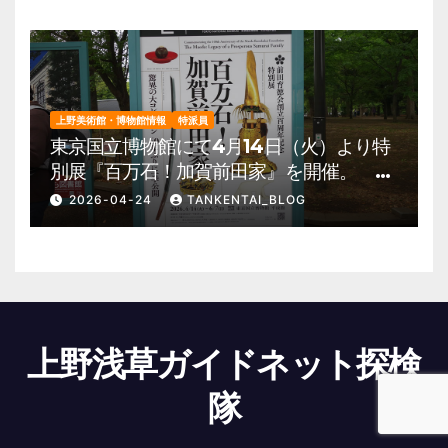
上野美術館・博物館情報
特派員
東京国立博物館にて4月14日（火）より特
別展『百万石！加賀前田家』を開催。 上
野公園 美術館・博物館 混雑情報他
2026-04-24
TANKENTAI_BLOG
上野浅草ガイドネット探検
隊