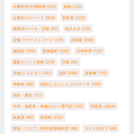
中華料理/中国料理
(337)
丼物
(122)
台東区のイベント
(902)
和定食
(223)
喫茶店/ケーキ・甘味
(87)
地元ネタ
(115)
定食/ファーストフード
(178)
居酒屋
(296)
御徒町
(705)
新御徒町
(286)
日本料理
(122)
最新イベント情報
(219)
洋食
(92)
洋食/レストラン
(151)
浅草
(298)
浅草橋
(175)
海鮮丼
(88)
焼肉/しゃぶしゃぶ/ステーキ
(133)
焼魚・煮魚
(112)
牛丼・海鮮丼・丼物/カレー専門店
(132)
特派員
(4924)
秋葉原
(90)
稲荷町
(232)
韓国・コリアン料理/多国籍料理
(88)
５００円以下
(98)