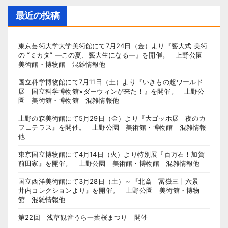
最近の投稿
東京芸術大学大学美術館にて7月24日（金）より『藝大式 美術
の “ミカタ” ―この夏、藝大生になる―』を開催。 上野公園
美術館・博物館 混雑情報他
国立科学博物館にて7月11日（土）より『いきもの超ワールド
展 国立科学博物館×ダーウィンが来た！』を開催。 上野公
園 美術館・博物館 混雑情報他
上野の森美術館にて5月29日（金）より『大ゴッホ展 夜のカ
フェテラス』を開催。 上野公園 美術館・博物館 混雑情報
他
東京国立博物館にて4月14日（火）より特別展『百万石！加賀
前田家』を開催。 上野公園 美術館・博物館 混雑情報他
国立西洋美術館にて3月28日（土）～『北斎 冨嶽三十六景
井内コレクションより』を開催。 上野公園 美術館・博物
館 混雑情報他
第22回 浅草観音うら一葉桜まつり 開催