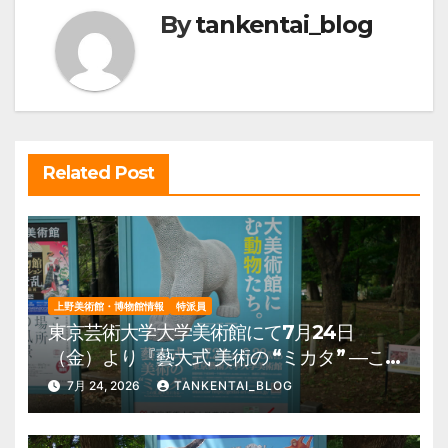
By
tankentai_blog
ゲ
ー
シ
ョ
ン
Related Post
上野美術館・博物館情報
特派員
東京芸術大学大学美術館にて7月24日
（金）より『藝大式 美術の “ミカタ” ―こ
の夏、藝大生になる―』を開催。 上野公
7月 24, 2026
TANKENTAI_BLOG
園 美術館・博物館 混雑情報他