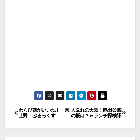
投
わらび餅がいいね！ 東
大荒れの天気！隅田公園
上野 ぶるっくす
の桜は？＆ランチ探検隊
稿
ナ
ビ