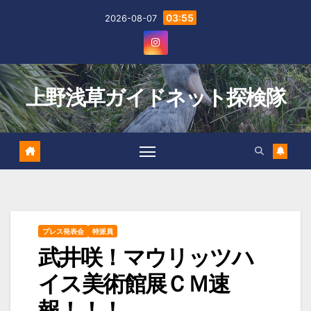
Skip
03:55
2026-08-07
to
content
上野浅草ガイドネット探検隊
プレス発表会
特派員
武井咲！マウリッツハ
イス美術館展ＣＭ速
報！！！