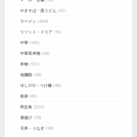
やきそば・皿うどん
(42)
ラーメン
(458)
リゾット・ドリア
(15)
中華
(192)
中華系丼物
(36)
丼物
(122)
他麺類
(49)
冷し○○・つけ麺
(48)
刺身
(61)
和定食
(223)
唐揚げ
(79)
天丼・うなぎ
(58)