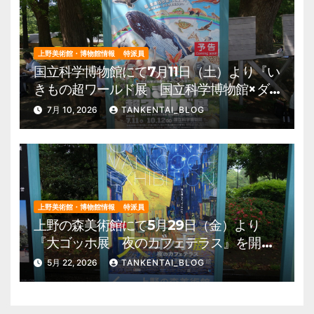
上野美術館・博物館情報
特派員
国立科学博物館にて7月11日（土）より『い
きもの超ワールド展 国立科学博物館×ダ
ーウィンが来た！』を開催。 上野公園
7月 10, 2026
TANKENTAI_BLOG
美術館・博物館 混雑情報他
上野美術館・博物館情報
特派員
上野の森美術館にて5月29日（金）より
『大ゴッホ展 夜のカフェテラス』を開
催。 上野公園 美術館・博物館 混雑情
5月 22, 2026
TANKENTAI_BLOG
報他