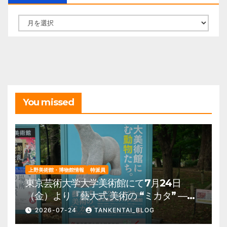
ア
ー
カ
イ
ブ
You missed
上野美術館・博物館情報
特派員
東京芸術大学大学美術館にて7月24日
（金）より『藝大式 美術の “ミカタ” ―こ
の夏、藝大生になる―』を開催。 上野公
2026-07-24
TANKENTAI_BLOG
園 美術館・博物館 混雑情報他