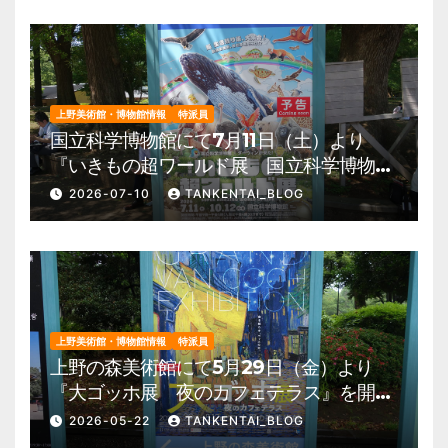
上野美術館・博物館情報
特派員
国立科学博物館にて7月11日（土）より
『いきもの超ワールド展 国立科学博物館
×ダーウィンが来た！』を開催。 上野公
2026-07-10
TANKENTAI_BLOG
園 美術館・博物館 混雑情報他
上野美術館・博物館情報
特派員
上野の森美術館にて5月29日（金）より
『大ゴッホ展 夜のカフェテラス』を開
催。 上野公園 美術館・博物館 混雑情
2026-05-22
TANKENTAI_BLOG
報他