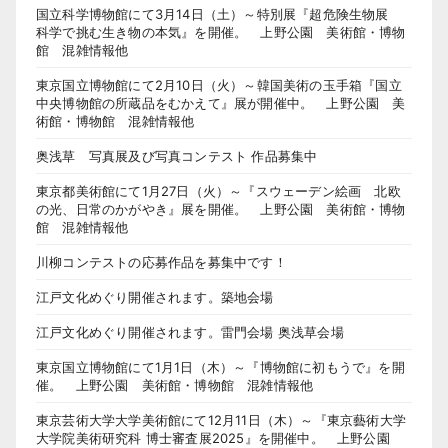
国立科学博物館にて3月14日（土）～特別展『超危険生物展
科学で挑む生き物の本気』を開催。 上野公園 美術館・博物
館 混雑情報他
東京国立博物館にて2月10日（火）～韓国美術の玉手箱『国立
中央博物館の所蔵品をむかえて』展が開催中。 上野公園 美
術館・博物館 混雑情報他
奥浅草 写真展及び写真コンテスト 作品募集中
東京都美術館にて1月27日（火）～『スウェーデン絵画 北欧
の光、日常のかがやき』展を開催。 上野公園 美術館・博物
館 混雑情報他
川柳コンテストの応募作品を募集中です！
江戸文化めぐり開催されます。築地会場
江戸文化めぐり開催されます。雷門会場 奥浅草会場
東京国立博物館にて1月1日（木）～『博物館に初もうで』を開
催。 上野公園 美術館・博物館 混雑情報他
東京芸術大学大学美術館にて12月11日（木）～『東京藝術大学
大学院美術研究科 博士審査展2025』を開催中。 上野公園