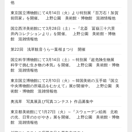
他
東京国立博物館にて4月14日（火）より特別展『百万石！加賀
前田家』を開催。 上野公園 美術館・博物館 混雑情報他
国立西洋美術館にて3月28日（土）～『北斎 冨嶽三十六景
井内コレクションより』を開催。 上野公園 美術館・博物
館 混雑情報他
第22回 浅草観音うら一葉桜まつり 開催
国立科学博物館にて3月14日（土）～特別展『超危険生物展
科学で挑む生き物の本気』を開催。 上野公園 美術館・博物
館 混雑情報他
東京国立博物館にて2月10日（火）～韓国美術の玉手箱『国立
中央博物館の所蔵品をむかえて』展が開催中。 上野公園 美
術館・博物館 混雑情報他
奥浅草 写真展及び写真コンテスト 作品募集中
東京都美術館にて1月27日（火）～『スウェーデン絵画 北欧
の光、日常のかがやき』展を開催。 上野公園 美術館・博物
館 混雑情報他