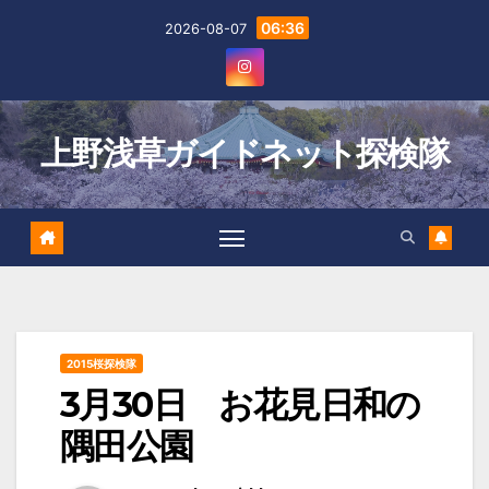
Skip
06:36
2026-08-07
to
content
上野浅草ガイドネット探検隊
2015桜探検隊
3月30日 お花見日和の
隅田公園