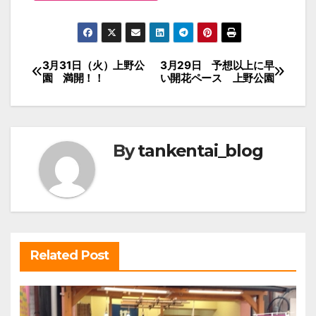
投
3月31日（火）上野公
3月29日 予想以上に早
園 満開！！
い開花ペース 上野公園
稿
ナ
ビ
By
tankentai_blog
ゲ
ー
シ
ョ
ン
Related Post