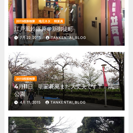
2015桜探検隊
地元ネタ
特派員
江戸風鈴篠原＠新御徒町
7月 22, 2015
TANKENTAI_BLOG
2015桜探検隊
4月11日 明日花見まだ大丈夫です！ 隅田
公園
4月 11, 2015
TANKENTAI_BLOG