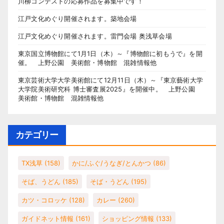
川柳コンテストの応募作品を募集中です！
江戸文化めぐり開催されます。築地会場
江戸文化めぐり開催されます。雷門会場 奥浅草会場
東京国立博物館にて1月1日（木）～『博物館に初もうで』を開
催。 上野公園 美術館・博物館 混雑情報他
東京芸術大学大学美術館にて12月11日（木）～『東京藝術大学
大学院美術研究科 博士審査展2025』を開催中。 上野公園
美術館・博物館 混雑情報他
カテゴリー
TX浅草
(158)
かに/ふぐ/うなぎ/とんかつ
(86)
そば、うどん
(185)
そば・うどん
(195)
カツ・コロッケ
(128)
カレー
(260)
ガイドネット情報
(161)
ショッピング情報
(133)